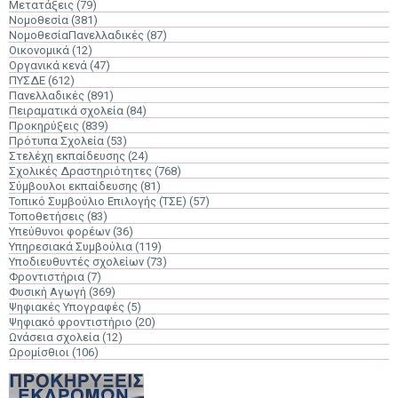
Μετατάξεις
(79)
Νομοθεσία
(381)
ΝομοθεσίαΠανελλαδικές
(87)
Οικονομικά
(12)
Οργανικά κενά
(47)
ΠΥΣΔΕ
(612)
Πανελλαδικές
(891)
Πειραματικά σχολεία
(84)
Προκηρύξεις
(839)
Πρότυπα Σχολεία
(53)
Στελέχη εκπαίδευσης
(24)
Σχολικές Δραστηριότητες
(768)
Σύμβουλοι εκπαίδευσης
(81)
Τοπικό Συμβούλιο Επιλογής (ΤΣΕ)
(57)
Τοποθετήσεις
(83)
Υπεύθυνοι φορέων
(36)
Υπηρεσιακά Συμβούλια
(119)
Υποδιευθυντές σχολείων
(73)
Φροντιστήρια
(7)
Φυσική Αγωγή
(369)
Ψηφιακές Υπογραφές
(5)
Ψηφιακό φροντιστήριο
(20)
Ωνάσεια σχολεία
(12)
Ωρομίσθιοι
(106)