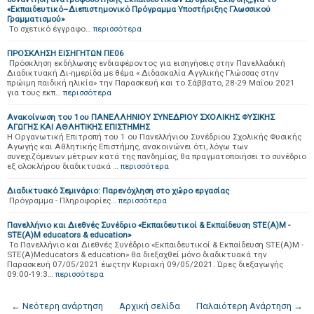
«Εκπαιδευτικό–Διεπιστημονικό Πρόγραμμα Υποστήριξης Γλωσσικού
Γραμματισμού»
To σχετικό έγγραφο…
περισσότερα
ΠΡΟΣΚΛΗΣΗ ΕΙΣΗΓΗΤΩΝ ΠΕ06
Πρόσκληση εκδήλωσης ενδιαφέροντος για εισηγήσεις στην Πανελλαδική
Διαδικτυακή Δι-ημερίδα με θέμα « Διδασκαλία Αγγλικής Γλώσσας στην
πρώιμη παιδική ηλικία» την Παρασκευή και το Σάββατο, 28-29 Μαΐου 2021
για τους εκπ…
περισσότερα
Ανακοίνωση του 1oυ ΠΑΝΕΛΛΗΝΙΟΥ ΣΥΝΕΔΡΙΟΥ ΣΧΟΛΙΚΗΣ ΦΥΣΙΚΗΣ
ΑΓΩΓΗΣ ΚΑΙ ΑΘΛΗΤΙΚΗΣ ΕΠΙΣΤΗΜΗΣ
Η Οργανωτική Επιτροπή του 1 ου Πανελλήνιου Συνέδριου Σχολικής Φυσικής
Αγωγής και Αθλητικής Επιστήμης, ανακοινώνει ότι, λόγω των
συνεχιζόμενων μέτρων κατά της πανδημίας, θα πραγματοποιήσει το συνέδριο
εξ ολοκλήρου διαδικτυακά …
περισσότερα
Διαδικτυακό Σεμινάριο: Παρενόχληση στο χώρο εργασίας
Πρόγραμμα - Πληροφορίες…
περισσότερα
Πανελλήνιο και Διεθνές Συνέδριο «Εκπαιδευτικοί & Εκπαίδευση STE(A)M -
STE(A)M educators & education»
Το Πανελλήνιο και Διεθνές Συνέδριο «Εκπαιδευτικοί & Εκπαίδευση STE(A)M -
STE(A)Meducators & education» θα διεξαχθεί μόνο διαδικτυακά την
Παρασκευή 07/05/2021 έωςτην Κυριακή 09/05/2021. Ώρες διεξαγωγής
09:00-19:3…
περισσότερα
← Νεότερη ανάρτηση
Αρχική σελίδα
Παλαιότερη Ανάρτηση →