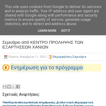
This site uses cookies from Google to deliver its services
and to analyze traffic. Your IP address and user-agent are
shared with Google along with performance and security
metrics to ensure quality of service, generate usage
statistics, and to detect and address abuse.
LEARN MORE
GOT IT
Σεμινάριο από ΚΕΝΤΡΟ ΠΡΟΛΗΨΗΣ ΤΩΝ
ΕΞΑΡΤΗΣΕΩΝ ΧΑΝΙΩΝ
Πέμπτη, Νοεμβρίου 11, 2021
Επιμορφώσεις-Σεμινάρια
Ενημέρωση για το πρόγραμμα
Σχετικές Αναρτήσεις:
Υπενθύμιση-επικαιροποίηση ενημέρωσης:,,Διαδικτυακή επιμορφωτική
συνάντηση ανατροφοδότησης Εκπαιδευτικών Δ/θμιας Εκπ/σης,,για το