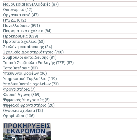
ΝομοθεσίαΠανελλαδικές
(87)
Οικονομικά
(12)
Οργανικά κενά
(47)
ΠΥΣΔΕ
(612)
Πανελλαδικές
(891)
Πειραματικά σχολεία
(84)
Προκηρύξεις
(839)
Πρότυπα Σχολεία
(53)
Στελέχη εκπαίδευσης
(24)
Σχολικές Δραστηριότητες
(768)
Σύμβουλοι εκπαίδευσης
(81)
Τοπικό Συμβούλιο Επιλογής (ΤΣΕ)
(57)
Τοποθετήσεις
(83)
Υπεύθυνοι φορέων
(36)
Υπηρεσιακά Συμβούλια
(119)
Υποδιευθυντές σχολείων
(73)
Φροντιστήρια
(7)
Φυσική Αγωγή
(369)
Ψηφιακές Υπογραφές
(5)
Ψηφιακό φροντιστήριο
(20)
Ωνάσεια σχολεία
(12)
Ωρομίσθιοι
(106)