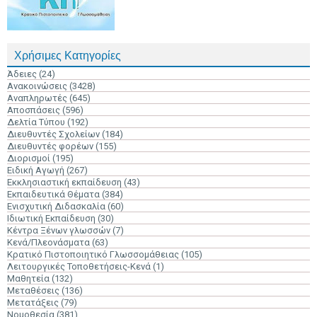
Χρήσιμες Κατηγορίες
Άδειες
(24)
Ανακοινώσεις
(3428)
Αναπληρωτές
(645)
Αποσπάσεις
(596)
Δελτία Τύπου
(192)
Διευθυντές Σχολείων
(184)
Διευθυντές φορέων
(155)
Διορισμοί
(195)
Ειδική Αγωγή
(267)
Εκκλησιαστική εκπαίδευση
(43)
Εκπαιδευτικά Θέματα
(384)
Ενισχυτική Διδασκαλία
(60)
Ιδιωτική Εκπαίδευση
(30)
Κέντρα Ξένων γλωσσών
(7)
Κενά/Πλεονάσματα
(63)
Κρατικό Πιστοποιητικό Γλωσσομάθειας
(105)
Λειτουργικές Τοποθετήσεις-Κενά
(1)
Μαθητεία
(132)
Μεταθέσεις
(136)
Μετατάξεις
(79)
Νομοθεσία
(381)