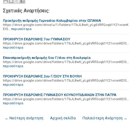
Σχετικές Αναρτήσεις:
Προκήρυξη εκδρομής Γυμνασίου Κολυμβαρίου στην ΙΣΠΑΝΙΑ
https://drive.google.com/drive/u/1/folders/1TbJL8wtl_yLg6VRfGcqb1Y21vronK
EIS…
περισσότερα
ΠΡΟΚΗΡΥΞΗ ΕΚΔΡΟΜΗΣ 7ου ΓΥΜΝΑΣΙΟΥ
https://drive.google.com/drive/folders/1TbJL8wtl_yLg6VRfGcqb1Y21vronKEIS…
περισσότερα
Επαναπροκήρυξη εκδρομής 5ου Γ/σίου στη Βουλγαρία
https://drive.google.com/drive/folders/1TbJL8wtl_yLg6VRfGcqb1Y21vronKEIS…
περισσότερα
ΠΡΟΚΗΡΥΞΗ ΕΚΔΡΟΜΗΣ 2ου Γ/ΣΙΟΥ ΣΤΗ ΒΟΥΛΗ
https://drive.google.com/drive/folders/1TbJL8wtl_yLg6VRfGcqb1Y21vronKEIS…
περισσότερα
ΠΡΟΚΗΡΥΞΗ ΕΚΔΡΟΜΗΣ ΓΥΜΝΑΣΙΟΥ ΚΟΥΝΟΥΠΙΔΙΑΝΩΝ ΣΤΗΝ ΠΑΤΡΑ
https://drive.google.com/drive/folders/1TbJL8wtl_yLg6VRfGcqb1Y21vronKEIS…
περισσότερα
← Νεότερη ανάρτηση
Αρχική σελίδα
Παλαιότερη Ανάρτηση →