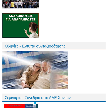
Οδηγίες - Έντυπα συνταξιοδότησης
Σεμινάρια - Συνέδρια από ΔΔΕ Χανίων