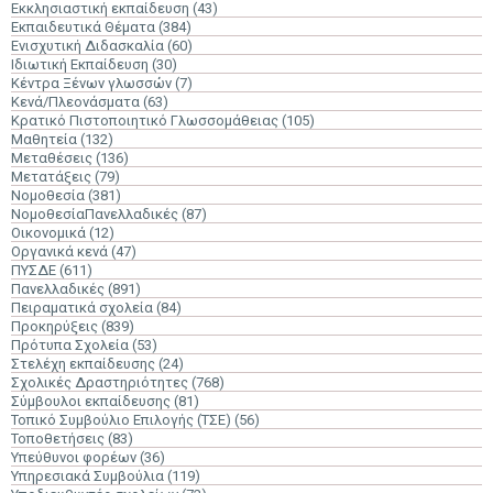
Εκκλησιαστική εκπαίδευση
(43)
Εκπαιδευτικά Θέματα
(384)
Ενισχυτική Διδασκαλία
(60)
Ιδιωτική Εκπαίδευση
(30)
Κέντρα Ξένων γλωσσών
(7)
Κενά/Πλεονάσματα
(63)
Κρατικό Πιστοποιητικό Γλωσσομάθειας
(105)
Μαθητεία
(132)
Μεταθέσεις
(136)
Μετατάξεις
(79)
Νομοθεσία
(381)
ΝομοθεσίαΠανελλαδικές
(87)
Οικονομικά
(12)
Οργανικά κενά
(47)
ΠΥΣΔΕ
(611)
Πανελλαδικές
(891)
Πειραματικά σχολεία
(84)
Προκηρύξεις
(839)
Πρότυπα Σχολεία
(53)
Στελέχη εκπαίδευσης
(24)
Σχολικές Δραστηριότητες
(768)
Σύμβουλοι εκπαίδευσης
(81)
Τοπικό Συμβούλιο Επιλογής (ΤΣΕ)
(56)
Τοποθετήσεις
(83)
Υπεύθυνοι φορέων
(36)
Υπηρεσιακά Συμβούλια
(119)