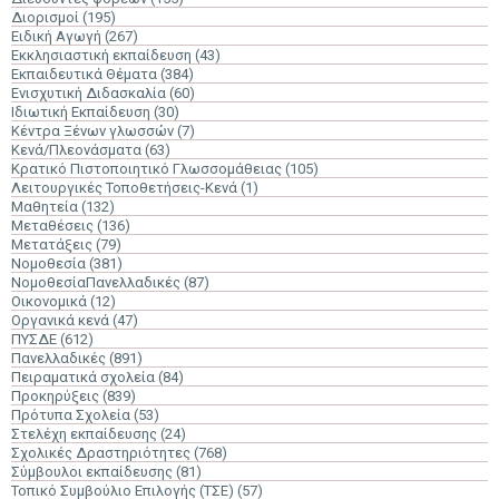
Διορισμοί
(195)
Ειδική Αγωγή
(267)
Εκκλησιαστική εκπαίδευση
(43)
Εκπαιδευτικά Θέματα
(384)
Ενισχυτική Διδασκαλία
(60)
Ιδιωτική Εκπαίδευση
(30)
Κέντρα Ξένων γλωσσών
(7)
Κενά/Πλεονάσματα
(63)
Κρατικό Πιστοποιητικό Γλωσσομάθειας
(105)
Λειτουργικές Τοποθετήσεις-Κενά
(1)
Μαθητεία
(132)
Μεταθέσεις
(136)
Μετατάξεις
(79)
Νομοθεσία
(381)
ΝομοθεσίαΠανελλαδικές
(87)
Οικονομικά
(12)
Οργανικά κενά
(47)
ΠΥΣΔΕ
(612)
Πανελλαδικές
(891)
Πειραματικά σχολεία
(84)
Προκηρύξεις
(839)
Πρότυπα Σχολεία
(53)
Στελέχη εκπαίδευσης
(24)
Σχολικές Δραστηριότητες
(768)
Σύμβουλοι εκπαίδευσης
(81)
Τοπικό Συμβούλιο Επιλογής (ΤΣΕ)
(57)