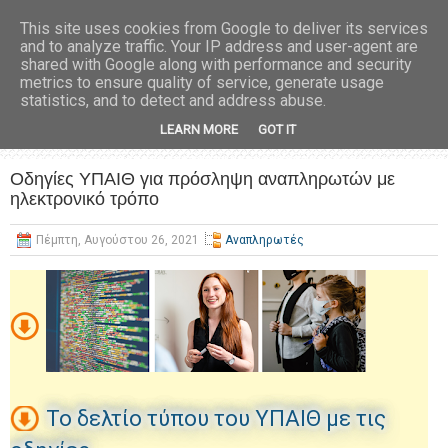
This site uses cookies from Google to deliver its services
and to analyze traffic. Your IP address and user-agent are
shared with Google along with performance and security
metrics to ensure quality of service, generate usage
statistics, and to detect and address abuse.
LEARN MORE
GOT IT
Οδηγίες ΥΠΑΙΘ για πρόσληψη αναπληρωτών με
ηλεκτρονικό τρόπο
Πέμπτη, Αυγούστου 26, 2021
Αναπληρωτές
Το δελτίο τύπου του ΥΠΑΙΘ με τις