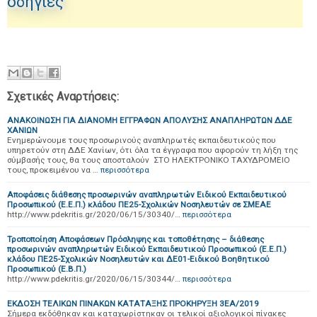
οδηγίες
Σχετικές Αναρτήσεις:
ΑΝΑΚΟΙΝΩΣΗ ΓΙΑ ΔΙΑΝΟΜΗ ΕΓΓΡΑΦΩΝ ΑΠΟΛΥΣΗΣ ΑΝΑΠΛΗΡΩΤΩΝ ΔΔΕ
ΧΑΝΙΩΝ
Ενημερώνουμε τους προσωρινούς αναπληρωτές εκπαιδευτικούς που
υπηρετούν στη ΔΔΕ Χανίων, ότι όλα τα έγγραφα που αφορούν τη λήξη της
σύμβασής τους, θα τους αποσταλούν ΣΤΟ ΗΛΕΚΤΡΟΝΙΚΟ ΤΑΧΥΔΡΟΜΕΙΟ
τους, προκειμένου να …
περισσότερα
Αποφάσεις διάθεσης προσωρινών αναπληρωτών Ειδικού Εκπαιδευτικού
Προσωπικού (Ε.Ε.Π.) κλάδου ΠΕ25-Σχολικών Νοσηλευτών σε ΣΜΕΑΕ
http://www.pdekritis.gr/2020/06/15/30340/…
περισσότερα
Τροποποίηση Αποφάσεων Πρόσληψης και τοποθέτησης – διάθεσης
προσωρινών αναπληρωτών Ειδικού Εκπαιδευτικού Προσωπικού (Ε.Ε.Π.)
κλάδου ΠΕ25-Σχολικών Νοσηλευτών και ΔΕ01-Ειδικού Βοηθητικού
Προσωπικού (Ε.Β.Π.)
http://www.pdekritis.gr/2020/06/15/30344/…
περισσότερα
ΕΚΔΟΣΗ ΤΕΛΙΚΩΝ ΠΙΝΑΚΩΝ ΚΑΤΑΤΑΞΗΣ ΠΡΟΚΗΡΥΞΗ 3ΕΑ/2019
Σήμερα εκδόθηκαν και καταχωρίστηκαν οι τελικοί αξιολογικοί πίνακες