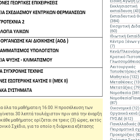
Ειδική Αγωγή
(2
Εκκλησιαστική
εκπαίδευση
(43
Εκπαιδευτικά 
(384)
Ενισχυτική Διδ
(60)
Ιδιωτική Εκπαί
Κέντρα Ξένων 
(7)
Κενά/Πλεονάσμ
Κρατικό Πιστοπ
Γλωσσομάθεια
Λειτουργικές
Τοποθετήσεις-
Μαθητεία
(132)
Μεταθέσεις
(13
Μετατάξεις
(79
Νομοθεσία
(381
ΝομοθεσίαΠανε
(87)
ια όλα τα μαθήματα η 16.00. Η προσέλευση των
Οικονομικά
(12)
Οργανικά κενά
ίνεται 30 λεπτά τουλάχιστον πριν από την έναρξη
ΠΥΣΔΕ
(612)
κάθε μαθήματος ορίζεται σε τρεις (3) ώρες, εκτός
Πανελλαδικές
(
νικό Σχέδιο, για το οποίο η διάρκεια εξέτασης
Πειραματικά σχ
Προκηρύξεις
(8
Πρότυπα Σχολε