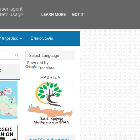
 user-agent
erate usage
LEARN MORE
GOT IT
»
Υπηρεσίες
Επικοινωνία
Powered by
Translate
Ε
ΜΑΘΗΤΕΙΑ