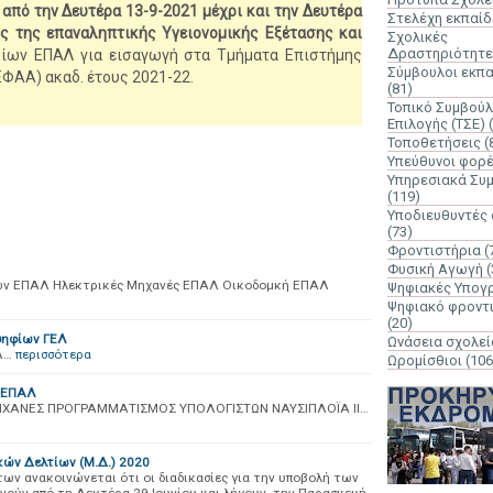
ς
από την Δευτέρα 13-9-2021 μέχρι και την Δευτέρα
Στελέχη εκπαί
ς της επαναληπτικής Υγειονομικής Εξέτασης και
Σχολικές
Δραστηριότητε
ίων ΕΠΑΛ για εισαγωγή στα Τμήματα Επιστήμης
Σύμβουλοι εκπ
ΦΑΑ) ακαδ. έτους 2021-22.
(81)
Τοπικό Συμβούλ
Επιλογής (ΤΣΕ)
Τοποθετήσεις
(
Υπεύθυνοι φορ
Υπηρεσιακά Συ
(119)
Υποδιευθυντές
(73)
Φροντιστήρια
(
Φυσική Αγωγή
(
εων ΕΠΑΛ Ηλεκτρικές Μηχανές ΕΠΑΛ Οικοδομκή ΕΠΑΛ
Ψηφιακές Υπογ
Ψηφιακό φροντ
(20)
ψηφίων ΓΕΛ
Ωνάσεια σχολεί
Λ…
περισσότερα
Ωρομίσθιοι
(106
α ΕΠΑΛ
ΜΗΧΑΝΕΣ ΠΡΟΓΡΑΜΜΑΤΙΣΜΟΣ ΥΠΟΛΟΓΙΣΤΩΝ ΝΑΥΣΙΠΛΟΪΑ ΙΙ…
κών Δελτίων (Μ.Δ.) 2020
ων ανακοινώνεται ότι οι διαδικασίες για την υποβολή των