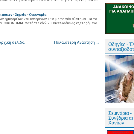
νούν από τη Δευτέρα 29 Ιουνίου και λήγουν την Παρασκευή
άσεων - Xημεία - Οικονομία
 ημερησίων και εσπερινών ΓΕΛ με το νέο σύστημα. Για τα
τα 'ΟΙΚΟΝΟΜΙΑ' πατήστε εδώ 2. Πανελλαδικώς εξεταζόμενα
Αρχική σελίδα
Παλαιότερη Ανάρτηση →
Οδηγίες - 
συνταξιοδό
Σεμινάρια -
Συνέδρια α
Χανίων