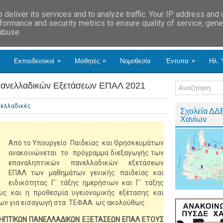
deliver its services and to analyze traffic. Your IP address and
formance and security metrics to ensure quality of service, gen
 abuse.
»
»
»
Εκπαιδευτικοί
Μαθητές
Νομοθεσία
Έντυπα
Ηλ. 
ανελλαδικών Εξετάσεων ΕΠΑΛ 2021
νελλαδικές
Σχολεία ΔΔ
Χανίων
Από το Υπουργείο Παιδείας και Θρησκευμάτων
ανακοινώνεται το πρόγραμμα διεξαγωγής των
επαναληπτικών πανελλαδικών εξετάσεων
ΕΠΑΛ των μαθημάτων γενικής παιδείας και
ειδικότητας Γ΄ τάξης ημερήσιων και Γ΄ τάξης
ς και η προθεσμία υγειονομικής εξέτασης και
ων για εισαγωγή στα ΤΕΦΑΑ. ως ακολούθως :
ΗΠΤΙΚΩΝ ΠΑΝΕΛΛΑΔΙΚΩΝ ΕΞΕΤΑΣΕΩΝ
ΕΠΑΛ
ΕΤΟΥΣ