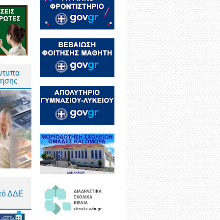
Έντυπα
τησης
πό ΔΔΕ