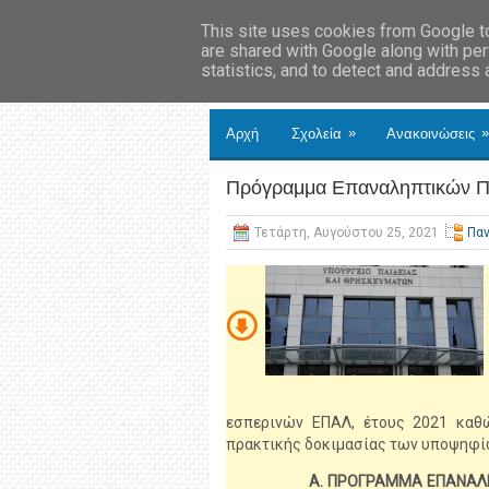
This site uses cookies from Google to 
are shared with Google along with per
statistics, and to detect and address
»
»
Αρχή
Σχολεία
Ανακοινώσεις
Πρόγραμμα Επαναληπτικών Π
Τετάρτη, Αυγούστου 25, 2021
Πα
εσπερινών ΕΠΑΛ, έτους 2021 καθώ
πρακτικής δοκιμασίας των υποψηφί
Α. ΠΡΟΓΡΑΜΜΑ ΕΠΑΝΑΛ