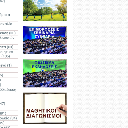
67)
)
Θέματα
ασκαλία
δευση
(30)
γλωσσών
ατα
(63)
οιητικό
ς
(105)
Κενά
(1)
6)
)
)
λλαδικές
(47)
891)
ολεία
(84)
39)
ία
(53)