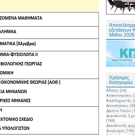
Αποτελέσμα
εξετάσεων 
Μαΐου 2026
Χρήσιμες
Κατηγορίες
Άδειες
(24)
Ανακοινώσεις
(
Αναπληρωτές
(
Αποσπάσεις
(59
Δελτία Τύπου
(
Διευθυντές Σχ
(184)
Διευθυντές φο
Διορισμοί
(195)