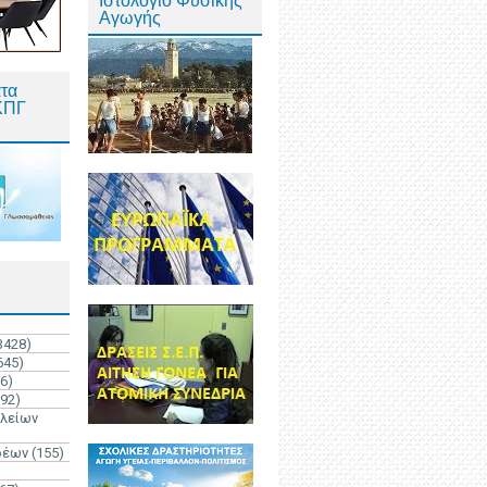
Ιστολόγιο Φυσικής
Αγωγής
τα
ΚΠΓ
3428)
645)
6)
192)
ολείων
ρέων
(155)