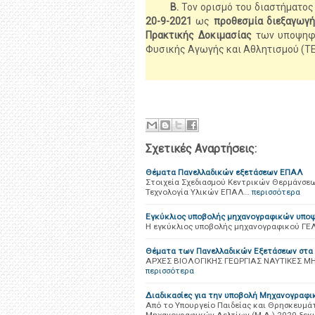
Β.
Τον ορισμό του διαστήματο
20-9-2021
ως
προθεσμία διεξαγωγή
Πρακτικής Δοκιμασίας
των υποψηφ
Φυσικής Αγωγής και Αθλητισμού (ΤΕ
Σχετικές Αναρτήσεις:
Θέματα Πανελλαδικών εξετάσεων ΕΠΑΛ
Στοιχεία Σχεδιασμού Κεντρικών Θερμάνσ
Τεχνολογία Υλικών ΕΠΑΛ…
περισσότερα
Εγκύκλιος υποβολής μηχανογραφικών υπο
Η εγκύκλιος υποβολής μηχανογραφικού ΓΕ
Θέματα των Πανελλαδικών Εξετάσεων στ
ΑΡΧΕΣ ΒΙΟΛΟΓΙΚΗΣ ΓΕΩΡΓΙΑΣ ΝΑΥΤΙΚΕΣ 
περισσότερα
Διαδικασίες για την υποβολή Μηχανογραφι
Από το Υπουργείο Παιδείας και Θρησκευμάτ