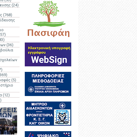
δευσης
(24)
ς
(768)
αίδευσης
ιο
(57)
83)
έων
(36)
μβούλια
 σχολείων
7)
369)
ραφές
(5)
ιστήριο
α
(12)
)