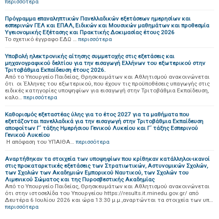
περισσότερα
Πρόγραμμα επαναληπτικών Πανελλαδικών εξετάσεων ημερησίων και
εσπερινών ΓΕΛ και ΕΠΑΛ, Ειδικών και Μουσικών μαθημάτων και προθεσμία
Υγειονομικής Εξέτασης και Πρακτικής Δοκιμασίας έτους 2026
Το σχετικό έγγραφο ΕΔΩ …
περισσότερα
Υποβολή ηλεκτρονικής αίτησης συμμετοχής στις εξετάσεις και
μηχανογραφικού δελτίου για την εισαγωγή Ελλήνων του εξωτερικού στην
Τριτοβάθμια Εκπαίδευση έτους 2026.
Από το Υπουργείο Παιδείας, Θρησκευμάτων και Αθλητισμού ανακοινώνεται
ότι οι Έλληνες του εξωτερικού, που έχουν τις προϋποθέσεις υπαγωγής στις
ειδικές κατηγορίες υποψηφίων για εισαγωγή στην Τριτοβάθμια Εκπαίδευση,
καλο…
περισσότερα
Καθορισμός εξεταστέας ύλης για το έτος 2027 για τα μαθήματα που
εξετάζονται πανελλαδικά για την εισαγωγή στην Τριτοβάθμια Εκπαίδευση
αποφοίτων Γ΄ τάξης Ημερήσιου Γενικού Λυκείου και Γ΄ τάξης Εσπερινού
Γενικού Λυκείου
Η απόφαση του ΥΠΑΙΘΑ…
περισσότερα
Αναρτήθηκαν τα στοιχεία των υποψηφίων που κρίθηκαν κατάλληλοι-ικανοί
στις προκαταρκτικές εξετάσεις των Στρατιωτικών, Αστυνομικών Σχολών,
των Σχολών των Ακαδημιών Εμπορικού Ναυτικού, των Σχολών του
Λιμενικού Σώματος και της Πυροσβεστικής Ακαδημίας
Από το Υπουργείο Παιδείας, Θρησκευμάτων και Αθλητισμού ανακοινώνεται
ότι στην ιστοσελίδα του Υπουργείου https://results.it.minedu.gov.gr/ από
Δευτέρα 6 Ιουλίου 2026 και ώρα 13:30 μ.μ.,αναρτώνται τα στοιχεία των υπ…
περισσότερα