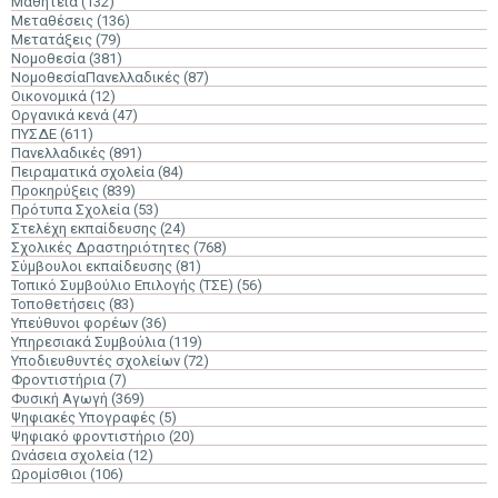
Μαθητεία
(132)
Μεταθέσεις
(136)
Μετατάξεις
(79)
Νομοθεσία
(381)
ΝομοθεσίαΠανελλαδικές
(87)
Οικονομικά
(12)
Οργανικά κενά
(47)
ΠΥΣΔΕ
(611)
Πανελλαδικές
(891)
Πειραματικά σχολεία
(84)
Προκηρύξεις
(839)
Πρότυπα Σχολεία
(53)
Στελέχη εκπαίδευσης
(24)
Σχολικές Δραστηριότητες
(768)
Σύμβουλοι εκπαίδευσης
(81)
Τοπικό Συμβούλιο Επιλογής (ΤΣΕ)
(56)
Τοποθετήσεις
(83)
Υπεύθυνοι φορέων
(36)
Υπηρεσιακά Συμβούλια
(119)
Υποδιευθυντές σχολείων
(72)
Φροντιστήρια
(7)
Φυσική Αγωγή
(369)
Ψηφιακές Υπογραφές
(5)
Ψηφιακό φροντιστήριο
(20)
Ωνάσεια σχολεία
(12)
Ωρομίσθιοι
(106)