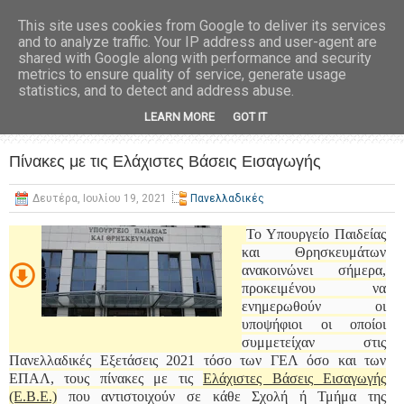
This site uses cookies from Google to deliver its services
and to analyze traffic. Your IP address and user-agent are
shared with Google along with performance and security
metrics to ensure quality of service, generate usage
statistics, and to detect and address abuse.
LEARN MORE
GOT IT
Πίνακες με τις Ελάχιστες Βάσεις Εισαγωγής
Δευτέρα, Ιουλίου 19, 2021
Πανελλαδικές
Το Υπουργείο Παιδείας
και Θρησκευμάτων
ανακοινώνει σήμερα,
προκειμένου να
ενημερωθούν οι
υποψήφιοι οι οποίοι
συμμετείχαν στις
Πανελλαδικές Εξετάσεις 2021 τόσο των ΓΕΛ όσο και των
ΕΠΑΛ, τους πίνακες με τις
Ελάχιστες Βάσεις Εισαγωγής
(Ε.Β.Ε.)
που αντιστοιχούν σε κάθε Σχολή ή Τμήμα της