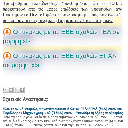
Τριτοβάθμιας Εκπαίδευσης.
Υπενθυμίζεται ότι οι Ε.Β.Ε.
προκύπτουν από τις μέσες επιδόσεις των υποψηφίων ανά
Επιστημονικό Πεδίο/Τομέα σε συνδυασμό με τους συντελεστές
που όρισαν οι ίδιες οι Σχολές/Τμήματα των Πανεπιστημίων.
Ο πίνακας με τις ΕΒΕ σχολών ΓΕΛ σε
μορφή xls
O πίνακας με τις ΕΒΕ σχολών ΕΠΑΛ
σε μορφή xls
Σχετικές Αναρτήσεις:
Ηλεκτρονική υποβολή Μηχανογραφικού Δελτίου ΓΕΛ/ΕΠΑΛ (Μ.Δ) 2026 και
Παράλληλου Μηχανογραφικού (Π.Μ.Δ) 2026 – Υπενθύμιση λήξης προθεσμίας
Από το Υπουργείο Παιδείας, Θρησκευμάτων και Αθλητισμού υπενθυμίζεται
ότι οι διαδικασίες για την υποβολή των Μηχανογραφικών Δελτίων (Μ.Δ. και
Π.Μ.Δ) έτους 2026 συνεχίζονται έως και την Πέμπτη 16-7-2026 και ώ…