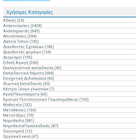
Χρήσιμες Κατηγορίες
Άδειες
(24)
Ανακοινώσεις
(3428)
Αναπληρωτές
(645)
Αποσπάσεις
(594)
Δελτία Τύπου
(192)
Διευθυντές Σχολείων
(183)
Διευθυντές φορέων
(154)
Διορισμοί
(195)
Ειδική Αγωγή
(266)
Εκκλησιαστική εκπαίδευση
(43)
Εκπαιδευτικά Θέματα
(384)
Ενισχυτική Διδασκαλία
(60)
Ιδιωτική Εκπαίδευση
(30)
Κέντρα Ξένων γλωσσών
(7)
Κενά/Πλεονάσματα
(63)
Κρατικό Πιστοποιητικό Γλωσσομάθειας
(105)
Μαθητεία
(132)
Μεταθέσεις
(136)
Μετατάξεις
(79)
Νομοθεσία
(381)
ΝομοθεσίαΠανελλαδικές
(87)
Οικονομικά
(12)
Οργανικά κενά
(47)