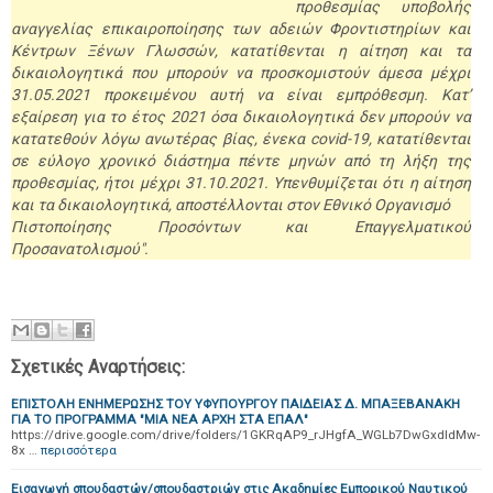
προθεσμίας υποβολής
αναγγελίας επικαιροποίησης των αδειών Φροντιστηρίων και
Κέντρων Ξένων Γλωσσών, κατατίθενται η αίτηση και τα
δικαιολογητικά που μπορούν να προσκομιστούν άμεσα μέχρι
31.05.2021 προκειμένου αυτή να είναι εμπρόθεσμη. Κατ’
εξαίρεση για το έτος 2021 όσα δικαιολογητικά δεν μπορούν να
κατατεθούν λόγω ανωτέρας βίας, ένεκα covid-19, κατατίθενται
σε εύλογο χρονικό διάστημα πέντε μηνών από τη λήξη της
προθεσμίας, ήτοι μέχρι 31.10.2021. Υπενθυμίζεται ότι η αίτηση
και τα δικαιολογητικά, αποστέλλονται στον Εθνικό Οργανισμό
Πιστοποίησης Προσόντων και Επαγγελματικού
Προσανατολισμού".
Σχετικές Αναρτήσεις:
ΕΠΙΣΤΟΛΗ ΕΝΗΜΕΡΩΣΗΣ ΤΟΥ ΥΦΥΠΟΥΡΓΟΥ ΠΑΙΔΕΙΑΣ Δ. ΜΠΑΞΕΒΑΝΑΚΗ
ΓΙΑ ΤΟ ΠΡΟΓΡΑΜΜΑ "ΜΙΑ ΝΕΑ ΑΡΧΗ ΣΤΑ ΕΠΑΛ"
https://drive.google.com/drive/folders/1GKRqAP9_rJHgfA_WGLb7DwGxdldMw-
8x …
περισσότερα
Εισαγωγή σπουδαστών/σπουδαστριών στις Ακαδημίες Εμπορικού Ναυτικού