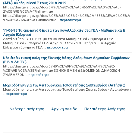
(ΑΕΝ) Ακαδημαϊκού Έτους 2018-2019
https://diavgeia.gov.gr/doc/64%CE%92%CE%A54653%CE%A0%CE%A3-
2%CE%9B%CE%A4?inline=true
https://diavgeia.gov.gr/doc/%CE%A82%CE%94%CE%9A4653%CE%A0%CE%A
9-%CE%A76%CE%A1?inline=true …
περισσότερα
11-06-18 Τα σημερινά θέματα των πανελλαδικών στα ΓΕΛ - Μαθηματικά &
Αρχαία Ελληνικά
Δελτίο τύπου ΥΠ.Π.Ε.Θ. με τα θέματα Μαθηματικά / Ημερήσια ΓΕΛ
Μαθηματικά /Εσπερινά ΓΕΛ Αρχαία Ελληνικά /Ημερήσια ΓΕΛ Αρχαία
Ελληνικά /Εσπερινά ΓΕΛ …
περισσότερα
Νέα διαδικτυακή πύλη της Εθνικής Βάσης Δεδομένων Δημοσίων Συμβάσεων
(Ε.Β.Δ.ΔΗ.ΣΥ.)
https://diavgeia.gov.gr/doc/6740%CE%9F%CE%9E%CE%A4%CE%92-
%CE%9B%CE%A35?inline=true ΕΘΝΙΚΗ ΒΑΣΗ ΔΕΔΟΜΕΝΩΝ ΔΗΜΟΣΙΩΝ
ΣΥΜΒΑΣΕΩΝ …
περισσότερα
Μοριοδότηση για τις Λειτουργικές Τοποθετήσεις Σεπτεμβρίου (Αιτήσεις)
Μοριοδότηση για τις Λειτουργικές Τοποθετήσεις Σεπτεμβρίου - Ανακοίνωση
…
περισσότερα
← Νεότερη ανάρτηση
Αρχική σελίδα
Παλαιότερη Ανάρτηση →