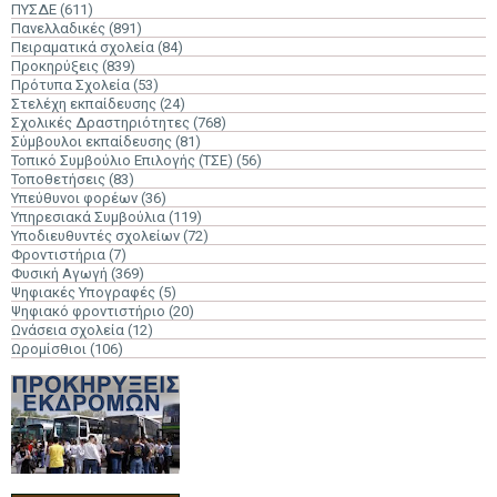
ΠΥΣΔΕ
(611)
Πανελλαδικές
(891)
Πειραματικά σχολεία
(84)
Προκηρύξεις
(839)
Πρότυπα Σχολεία
(53)
Στελέχη εκπαίδευσης
(24)
Σχολικές Δραστηριότητες
(768)
Σύμβουλοι εκπαίδευσης
(81)
Τοπικό Συμβούλιο Επιλογής (ΤΣΕ)
(56)
Τοποθετήσεις
(83)
Υπεύθυνοι φορέων
(36)
Υπηρεσιακά Συμβούλια
(119)
Υποδιευθυντές σχολείων
(72)
Φροντιστήρια
(7)
Φυσική Αγωγή
(369)
Ψηφιακές Υπογραφές
(5)
Ψηφιακό φροντιστήριο
(20)
Ωνάσεια σχολεία
(12)
Ωρομίσθιοι
(106)