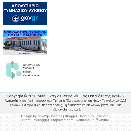
Copyright ©
2026
Διεύθυνση Δευτεροβάθμιας Εκπαίδευσης Χανίων
Ανάπτυξη, Υποστήριξη Ιστοσελίδας Τμήμα Δ Πληροφορικής και Νέων Τεχνολογιών ΔΔΕ
Χανίων. Για σχόλια και παρατηρήσεις, μη διστάσετε να επικοινωνήσετε μαζί μας
(it@dide.chan.sch.gr).
Design by
NewWpThemes
| Blogger Theme by
Lasantha
-
PremiumBloggerTemplates.com
|
Valuable Stuff Online