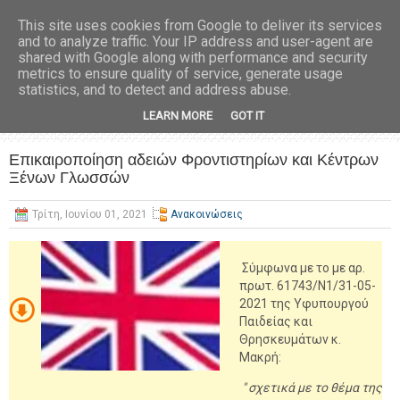
This site uses cookies from Google to deliver its services
and to analyze traffic. Your IP address and user-agent are
shared with Google along with performance and security
metrics to ensure quality of service, generate usage
statistics, and to detect and address abuse.
LEARN MORE
GOT IT
Επικαιροποίηση αδειών Φροντιστηρίων και Κέντρων
Ξένων Γλωσσών
Τρίτη, Ιουνίου 01, 2021
Ανακοινώσεις
Σύμφωνα με το με αρ.
πρωτ. 61743/Ν1/31-05-
2021 της Υφυπουργού
Παιδείας και
Θρησκευμάτων κ.
Μακρή:
" σχετικά με το θέμα της