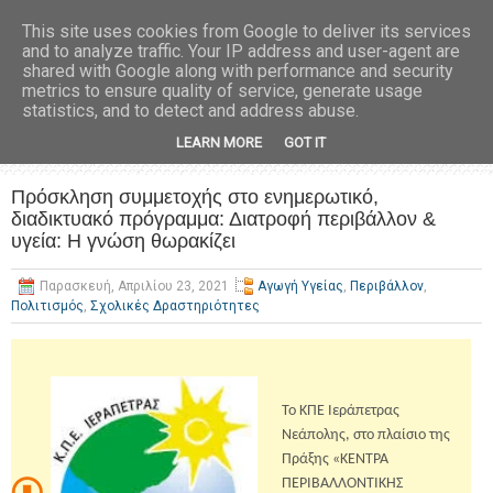
This site uses cookies from Google to deliver its services
and to analyze traffic. Your IP address and user-agent are
shared with Google along with performance and security
metrics to ensure quality of service, generate usage
statistics, and to detect and address abuse.
LEARN MORE
GOT IT
Πρόσκληση συμμετοχής στο ενημερωτικό,
διαδικτυακό πρόγραμμα: Διατροφή περιβάλλον &
υγεία: Η γνώση θωρακίζει
Παρασκευή, Απριλίου 23, 2021
Αγωγή Υγείας
,
Περιβάλλον
,
Πολιτισμός
,
Σχολικές Δραστηριότητες
Το ΚΠΕ Ιεράπετρας
Νεάπολης, στο πλαίσιο της
Πράξης «ΚΕΝΤΡΑ
ΠΕΡΙΒΑΛΛΟΝΤΙΚΗΣ