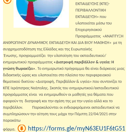
ΕΚΠΑΙΔΕΥΣΗΣ (ΚΠΕ)-
ΠΕΡΙΒΑΛΛΟΝΤΙΚΗ
ΕΚΠΑΙΔΕΥΣΗ» που
υλοποιείται μέσω του
Επιχειρησιακού
Προγράμματος «ΑΝΑΠΤΥΞΗ
ΑΝΘΡΩΠΙΝΟΥ ΔΥΝΑΜΙΚΟΥ, ΕΚΠΑΙΔΕΥΣΗ ΚΑΙ ΔΙΑ ΒΙΟΥ ΜΑΘΗΣΗ» με τη
συγχρηματοδότηση της Ελλάδας και της Ευρωπαϊκής
Ένωσης, προγραμματίζει την υλοποίηση του εκπαιδευτικού/
ενημερωτικού προγράμματος
«Διατροφή περιβάλλον & υγεία: Η
γνώση θωρακίζει»
.
Το ενημερωτικό πρόγραμμα θα είναι διάρκειας μιας
διδακτικής ώρας και υλοποιείται στο πλαίσιο του περιφερειακού
θεματικού δικτύου «Διατροφή, Περιβάλλον & υγεία» που συντονίζει το
ΚΠΕ Ιεράπετρας Νεάπολης. Σκοπός του ενημερωτικού/εκπαιδευτικού
προγράμματος είναι
να ενημερωθούν οι μαθητές για θέματα που
αφορούν τη
διατροφή και την σχέση της με την υγεία αλλά και το
περιβάλλον.
Παρακαλούνται οι ενδιαφερόμενοι εκπαιδευτικοί να
συμπληρώσουν την αίτηση τους μέχρι την Πέμπτη 22/04/2021 στην
παρακάτω
https://forms.gle/myN63EU1F6tG51
φόρμα.