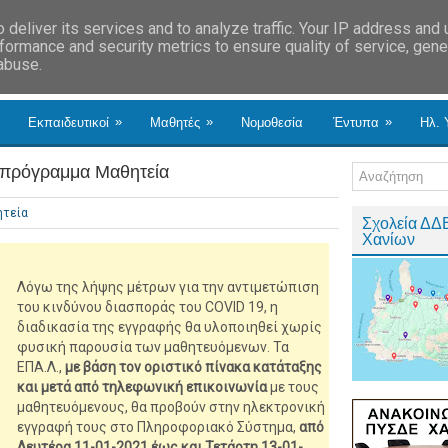
deliver its services and to analyze traffic. Your IP address and
formance and security metrics to ensure quality of service, gen
 abuse.
»
»
»
Εκπαιδευτικοί
Μαθητές
Νομοθεσία
Έντυπα
Ηλ. 
 πρόγραμμα Μαθητεία
τεία
Σχολεία ΔΔ
Χανίων
Λόγω της λήψης μέτρων για την αντιμετώπιση
του κινδύνου διασποράς του COVID 19, η
διαδικασία της εγγραφής θα υλοποιηθεί χωρίς
φυσική παρουσία των μαθητευόμενων. Τα
ΕΠΑ.Λ.,
με βάση τον οριστικό πίνακα κατάταξης
και μετά από τηλεφωνική επικοινωνία
με τους
μαθητευόμενους, θα προβούν στην ηλεκτρονική
εγγραφή τους στο Πληροφοριακό Σύστημα,
από
Δευτέρα 11-01-2021 έως και Τετάρτη 13-01-