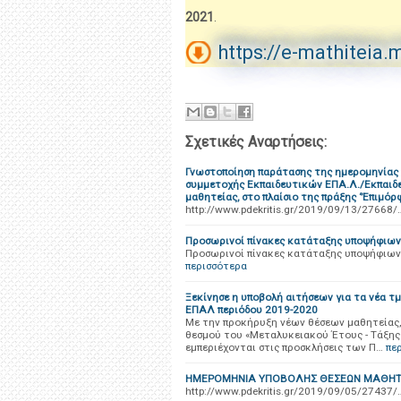
2021
.
https://e-mathiteia.
Σχετικές Αναρτήσεις:
Γνωστοποίηση παράτασης της ημερομηνίας λ
συμμετοχής Εκπαιδευτικών ΕΠΑ.Λ./Εκπαιδε
μαθητείας, στο πλαίσιο της πράξης ‘’Επιμ
http://www.pdekritis.gr/2019/09/13/27668/
Προσωρινοί πίνακες κατάταξης υποψήφιω
Προσωρινοί πίνακες κατάταξης υποψήφιω
περισσότερα
Ξεκίνησε η υποβολή αιτήσεων για τα νέα 
ΕΠΑΛ περιόδου 2019-2020
Με την προκήρυξη νέων θέσεων μαθητείας, 
θεσμού του «Μεταλυκειακού Έτους - Τάξης 
εμπεριέχονται στις προσκλήσεις των Π…
πε
ΗΜΕΡΟΜΗΝΙΑ ΥΠΟΒΟΛΗΣ ΘΕΣΕΩΝ ΜΑΘΗΤΕ
http://www.pdekritis.gr/2019/09/05/27437/