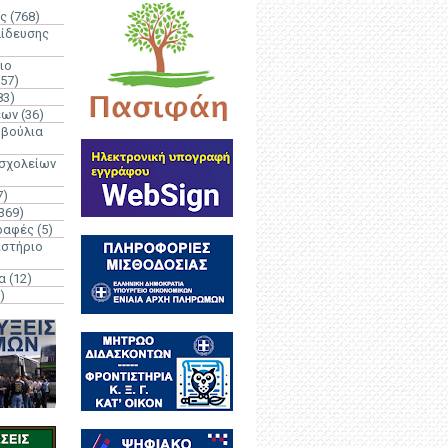
ς
(768)
αίδευσης
ιο
(57)
83)
έων
(36)
μβούλια
 σχολείων
7)
369)
ραφές
(5)
ιστήριο
α
(12)
)