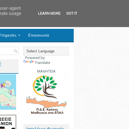
 user-agent
erate usage
LEARN MORE
GOT IT
»
Υπηρεσίες
Επικοινωνία
Powered by
Translate
Ε
ΜΑΘΗΤΕΙΑ