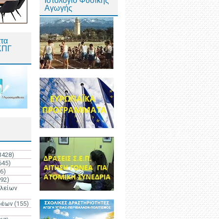
Ιστολόγιο Φυσικής
Αγωγής
τα
ΚΠΓ
3428)
645)
6)
192)
ολείων
ρέων
(155)