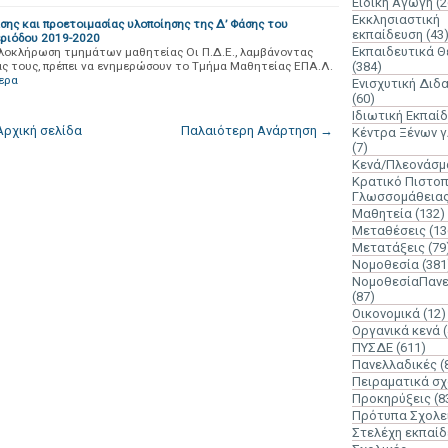
Ειδική Αγωγή
(2
Εκκλησιαστική
σης και προετοιμασίας υλοποίησης της Δ’ Φάσης του
εκπαίδευση
(43
ριόδου 2019-2020
Εκπαιδευτικά 
Ολοκλήρωση τμημάτων μαθητείας Οι Π.Δ.Ε., λαμβάνοντας
άς τους, πρέπει να ενημερώσουν το Τμήμα Μαθητείας ΕΠΑ.Λ.
(384)
ερα
Ενισχυτική Διδ
(60)
Ιδιωτική Εκπαί
Αρχική σελίδα
Παλαιότερη Ανάρτηση →
Κέντρα Ξένων 
(7)
Κενά/Πλεονάσμ
Κρατικό Πιστοπ
Γλωσσομάθεια
Μαθητεία
(132)
Μεταθέσεις
(13
Μετατάξεις
(79
Νομοθεσία
(381
ΝομοθεσίαΠανε
(87)
Οικονομικά
(12)
Οργανικά κενά
ΠΥΣΔΕ
(611)
Πανελλαδικές
(
Πειραματικά σχ
Προκηρύξεις
(8
Πρότυπα Σχολε
Στελέχη εκπαί