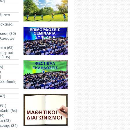
67)
)
Θέματα
ασκαλία
δευση
(30)
γλωσσών
ατα
(63)
οιητικό
ς
(105)
6)
)
)
λλαδικές
(47)
891)
ολεία
(84)
39)
ία
(53)
δευσης
(24)