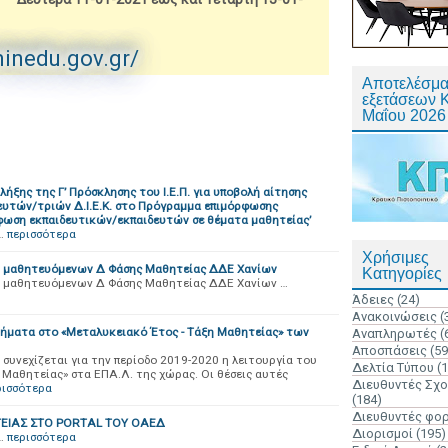
minedu.gov.gr/
Αποτελέσμα
εξετάσεων 
Μαΐου 2026
ήξης της Γ’ Πρόσκλησης του Ι.Ε.Π. για υποβολή αίτησης
υτών/τριών Δ.Ι.Ε.Κ. στο Πρόγραμμα επιμόρφωσης
όρφωση εκπαιδευτικών/εκπαιδευτών σε θέματα μαθητείας’
…
περισσότερα
Χρήσιμες
ν μαθητευόμενων Δ Φάσης Μαθητείας ΔΔΕ Χανίων
Κατηγορίες
ν μαθητευόμενων Δ Φάσης Μαθητείας ΔΔΕ Χανίων …
Άδειες
(24)
Ανακοινώσεις
(
τμήματα στο «Μεταλυκειακό Έτος - Τάξη Μαθητείας» των
Αναπληρωτές
(
Αποσπάσεις
(59
συνεχίζεται για την περίοδο 2019-2020 η λειτουργία του
Δελτία Τύπου
(
Μαθητείας» στα ΕΠΑ.Λ. της χώρας. Οι θέσεις αυτές
Διευθυντές Σχ
ρισσότερα
(184)
Διευθυντές φο
ΙΑΣ ΣΤΟ PORTAL ΤΟΥ ΟΑΕΔ
Διορισμοί
(195)
…
περισσότερα