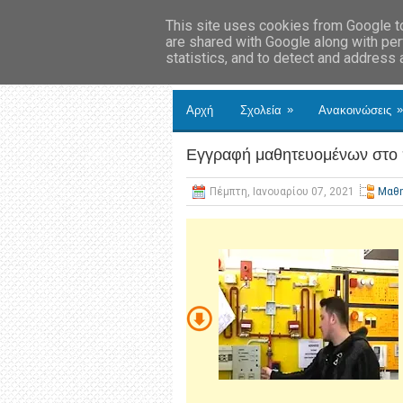
This site uses cookies from Google to 
are shared with Google along with per
statistics, and to detect and address
»
»
Αρχή
Σχολεία
Ανακοινώσεις
Eγγραφή μαθητευομένων στο
Πέμπτη, Ιανουαρίου 07, 2021
Μαθη