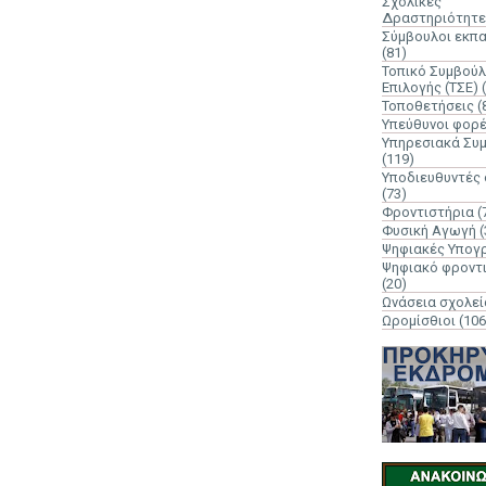
Σχολικές
Δραστηριότητε
Σύμβουλοι εκπ
(81)
Τοπικό Συμβούλ
Επιλογής (ΤΣΕ)
Τοποθετήσεις
(
Υπεύθυνοι φορ
Υπηρεσιακά Συ
(119)
Υποδιευθυντές
(73)
Φροντιστήρια
(
Φυσική Αγωγή
(
Ψηφιακές Υπογ
Ψηφιακό φροντ
(20)
Ωνάσεια σχολεί
Ωρομίσθιοι
(106