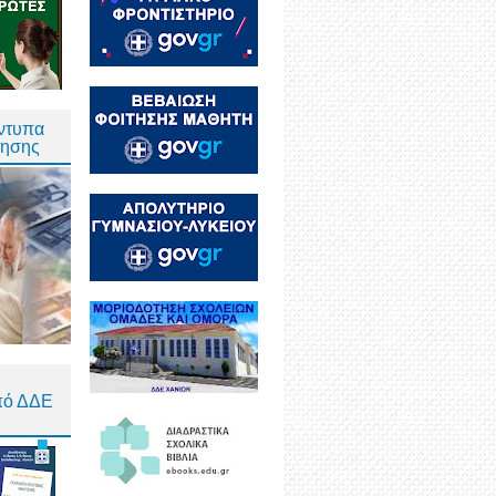
Έντυπα
τησης
πό ΔΔΕ