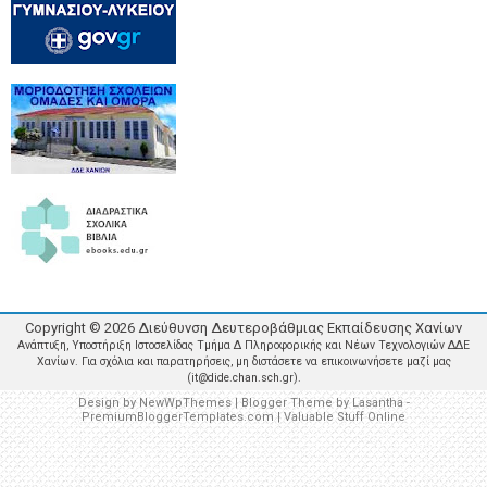
Copyright ©
2026
Διεύθυνση Δευτεροβάθμιας Εκπαίδευσης Χανίων
Ανάπτυξη, Υποστήριξη Ιστοσελίδας Τμήμα Δ Πληροφορικής και Νέων Τεχνολογιών ΔΔΕ
Χανίων. Για σχόλια και παρατηρήσεις, μη διστάσετε να επικοινωνήσετε μαζί μας
(it@dide.chan.sch.gr).
Design by
NewWpThemes
| Blogger Theme by
Lasantha
-
PremiumBloggerTemplates.com
|
Valuable Stuff Online