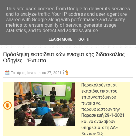
This site uses cookies from Google to deliver its services
and to analyze traffic. Your IP address and user-agent are
shared with Google along with performance and security
metrics to ensure quality of service, generate usage
statistics, and to detect and address abuse.
LEARN MORE
GOT IT
Πρόσληψη εκπαιδευτικών ενισχυτικής διδασκαλίας -
Οδηγίες - Έντυπα
Τετάρτη, Ιανουαρίου 27, 2021
Παρακαλούνται οι
εκπαιδευτικοί του
επισυναπτόμενου
πίνακα να
παρουσιαστούν την
Παρασκευή 29-1-2021
και να αναλάβουν
υπηρεσία στη ΔΔΕ
Χανίων
τις