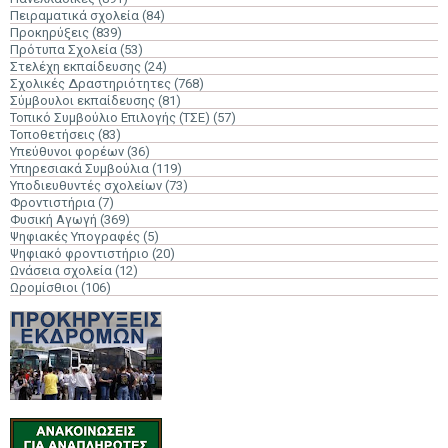
Πειραματικά σχολεία
(84)
Προκηρύξεις
(839)
Πρότυπα Σχολεία
(53)
Στελέχη εκπαίδευσης
(24)
Σχολικές Δραστηριότητες
(768)
Σύμβουλοι εκπαίδευσης
(81)
Τοπικό Συμβούλιο Επιλογής (ΤΣΕ)
(57)
Τοποθετήσεις
(83)
Υπεύθυνοι φορέων
(36)
Υπηρεσιακά Συμβούλια
(119)
Υποδιευθυντές σχολείων
(73)
Φροντιστήρια
(7)
Φυσική Αγωγή
(369)
Ψηφιακές Υπογραφές
(5)
Ψηφιακό φροντιστήριο
(20)
Ωνάσεια σχολεία
(12)
Ωρομίσθιοι
(106)