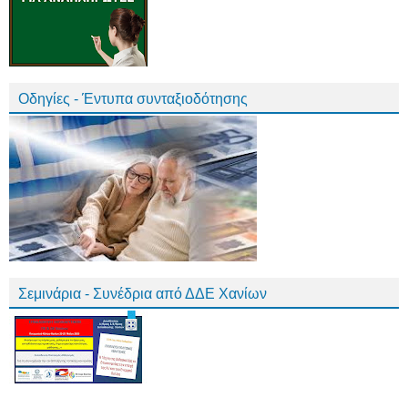
Οδηγίες - Έντυπα συνταξιοδότησης
Σεμινάρια - Συνέδρια από ΔΔΕ Χανίων