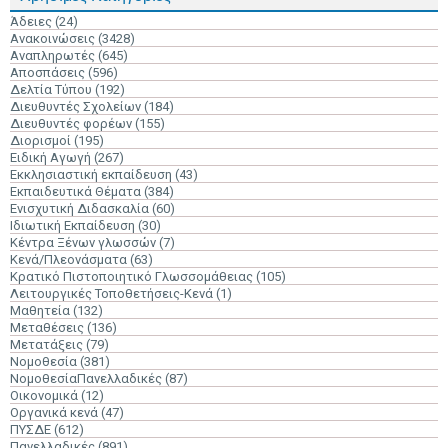
Άδειες
(24)
Ανακοινώσεις
(3428)
Αναπληρωτές
(645)
Αποσπάσεις
(596)
Δελτία Τύπου
(192)
Διευθυντές Σχολείων
(184)
Διευθυντές φορέων
(155)
Διορισμοί
(195)
Ειδική Αγωγή
(267)
Εκκλησιαστική εκπαίδευση
(43)
Εκπαιδευτικά Θέματα
(384)
Ενισχυτική Διδασκαλία
(60)
Ιδιωτική Εκπαίδευση
(30)
Κέντρα Ξένων γλωσσών
(7)
Κενά/Πλεονάσματα
(63)
Κρατικό Πιστοποιητικό Γλωσσομάθειας
(105)
Λειτουργικές Τοποθετήσεις-Κενά
(1)
Μαθητεία
(132)
Μεταθέσεις
(136)
Μετατάξεις
(79)
Νομοθεσία
(381)
ΝομοθεσίαΠανελλαδικές
(87)
Οικονομικά
(12)
Οργανικά κενά
(47)
ΠΥΣΔΕ
(612)
Πανελλαδικές
(891)