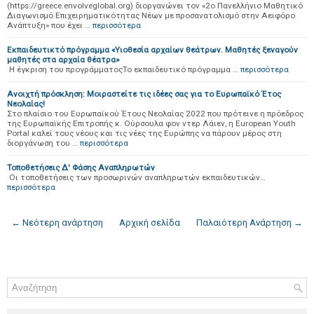
(https://greece.envolveglobal.org) διοργανώνει τον «2ο Πανελλήνιο Μαθητικό
Διαγωνισμό Επιχειρηματικότητας Νέων με προσανατολισμό στην Αειφόρο
Aνάπτυξη» που έχει …
περισσότερα
Εκπαιδευτικτό πρόγραμμα «Υιοθεσία αρχαίων θεάτρων. Μαθητές ξεναγούν
μαθητές στα αρχαία θέατρα»
Η έγκριση του προγράμματοςΤο εκπαιδευτικό πρόγραμμα …
περισσότερα
Ανοιχτή πρόσκληση: Μοιραστείτε τις ιδέες σας για το Ευρωπαϊκό Έτος
Νεολαίας!
Στο πλαίσιο του Ευρωπαϊκού Έτους Νεολαίας 2022 που πρότεινε η πρόεδρος
της Ευρωπαϊκής Επιτροπής κ. Ούρσουλα φον ντερ Λάιεν, η European Youth
Portal καλεί τους νέους και τις νέες της Ευρώπης να πάρουν μέρος στη
διοργάνωση του …
περισσότερα
Τοποθετήσεις Δ' Φάσης Αναπληρωτών
Οι τοποθετήσεις των προσωρινών αναπληρωτών εκπαιδευτικών…
περισσότερα
← Νεότερη ανάρτηση
Αρχική σελίδα
Παλαιότερη Ανάρτηση →