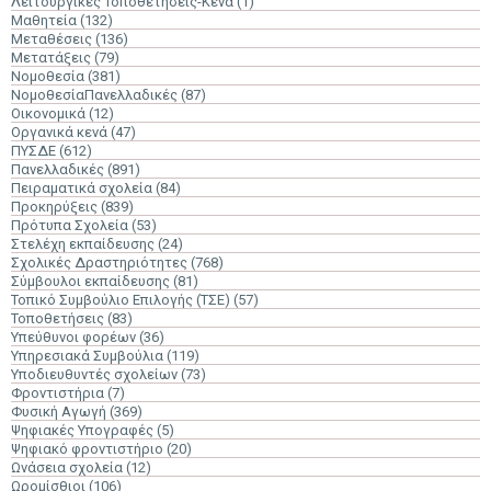
Λειτουργικές Τοποθετήσεις-Κενά
(1)
Μαθητεία
(132)
Μεταθέσεις
(136)
Μετατάξεις
(79)
Νομοθεσία
(381)
ΝομοθεσίαΠανελλαδικές
(87)
Οικονομικά
(12)
Οργανικά κενά
(47)
ΠΥΣΔΕ
(612)
Πανελλαδικές
(891)
Πειραματικά σχολεία
(84)
Προκηρύξεις
(839)
Πρότυπα Σχολεία
(53)
Στελέχη εκπαίδευσης
(24)
Σχολικές Δραστηριότητες
(768)
Σύμβουλοι εκπαίδευσης
(81)
Τοπικό Συμβούλιο Επιλογής (ΤΣΕ)
(57)
Τοποθετήσεις
(83)
Υπεύθυνοι φορέων
(36)
Υπηρεσιακά Συμβούλια
(119)
Υποδιευθυντές σχολείων
(73)
Φροντιστήρια
(7)
Φυσική Αγωγή
(369)
Ψηφιακές Υπογραφές
(5)
Ψηφιακό φροντιστήριο
(20)
Ωνάσεια σχολεία
(12)
Ωρομίσθιοι
(106)