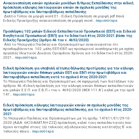
Ανακοινοποίηση κενών σχολικών μονάδων Β/θμιας Εκπαίδευσης στην ειδική
πρόσκληση κάλυψης λειτουργικών κενών σε σχολικές μονάδες της
πρωτοβάθμιας και δευτεροβάθμιας εκπαίδευσης
Δελτίο Τύπου σε μορφή word Ε1 - Ειδική Πρόσκληση σε μορφή pdf Κενά
Ειδικής Προκήρυξης ανακοινοποίηση σε μορφή excel…
περισσότερα
Προσλήψεις 102 μελών Ειδικού Εκπαιδευτικού Προσωπικού (ΕΕΠ) και Ειδικού
Βοηθητικού Προσωπικού (ΕΒΠ) για το διδακτικό έτος 2020-2021 βάσει της
Ειδικής Προκήρυξης (άρθρο 46 του ν. 4692/2020)
Από το Υπουργείο Παιδείας και Θρησκευμάτων ανακοινώνεται ότι
προσλαμβάνονται 102 μέλη ΕΕΠ-ΕΒΠ ως προσωρινοί αναπληρωτές με σχέση
εργασίας Ιδιωτικού Δικαίου Ορισμένου Χρόνου για το διδακτικό έτος 2020-
2021…
περισσότερα
Ειδική πρόσκληση για υποβολή αίτησης-δήλωσης προτίμησης για την κάλυψη
λειτουργικών κενών θέσεων μελών ΕΕΠ και ΕΒΠ στην πρωτοβάθμια και
δευτεροβάθμια εκπαίδευση κατά το σχολικό έτος 2020-2021
Το Υπουργείο Παιδείας και Θρησκευμάτων, σε εφαρμογή των διατάξεων του
άρθρου 46 «Ειδική πρόσκληση για την κάλυψη κενών θέσεων εκπαιδευτικών
και μελών Ε.Ε.Π. και Ε.Β.Π.» του ν. 4692/2020 (ΦΕΚ 111 Α΄) καλεί με την αριθ.
147…
περισσότερα
Ειδική πρόσκληση κάλυψης λειτουργικών κενών σε σχολικές μονάδες της
πρωτοβάθμιας και δευτεροβάθμιας εκπαίδευσης, για το σχολικό έτος 2020-
2021
Το Υπουργείο Παιδείας και Θρησκευμάτων, με τη αριθμ. 147611/Ε1/29-10-
2020 (ΑΔΑ: 6ΚΞ046ΜΤΛΗ-Ζ2Σ) πρόσκληση, καλεί τους εκπαιδευτικούς που
έχουν ενταχθεί στους: (α) τελικούς αξιολογικούς πίνακες κατάταξης Β΄ και
τελικούς επικο…
περισσότερα