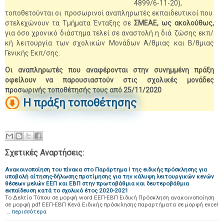
4899/6-11-20),
τοποθετούνται οι προσωρινοί αναπληρωτές εκπαιδευτικοί που
στελεχώνουν τα Τμήματα Ένταξης σε
ΣΜΕΑΕ, ως ακολούθως,
για όσο χρονικό διάστημα τελεί σε αναστολή η διά ζώσης εκπ/
κή λειτουργία των σχολικών Μονάδων Α/θμιας και Β/θμιας
Γενικής Εκπ/σης.
Οι αναπληρωτές που αναφέρονται στην συνημμένη πράξη
οφείλουν να παρουσιαστούν στις σχολικές μονάδες
προσωρινής τοποθέτησής τους από 25/11/2020
Η πράξη τοποθέτησης
Σχετικές Αναρτήσεις:
Ανακοινοποίηση του πίνακα στο Παράρτημα Ι της ειδικής πρόσκλησης για
υποβολή αίτησης-δήλωσης προτίμησης για την κάλυψη λειτουργικών κενών
θέσεων μελών ΕΕΠ και ΕΒΠ στην πρωτοβάθμια και δευτεροβάθμια
εκπαίδευση κατά το σχολικό έτος 2020-2021
Το Δελτίο Τύπου σε μορφή word ΕΕΠ-ΕΒΠ Ειδική Πρόσκληση ανακοινοποίηση
σε μορφή pdf ΕΕΠ-ΕΒΠ Κενά Ειδικής πρόσκλησης παραρτήματα σε μορφή excel
…
περισσότερα