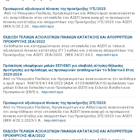
Προσωρινοί αξιολογικοί πίνακες της προκήρυξης 1ΓΕ/2023
Από το Υπουργείο Παιδείας, Θρησκευμάτων και Αθλητισμού ανακοινώνεται
ότι αναρτήθηκαν στην ιστοσελίδα του ΑΣΕΠ (www.asep.gr) οι προσωρινοί
πίνακες κατάταξης και απορριπτέων της Προκήρυξης 1ΓΕ/2023 του ΑΣΕΠ
(ΦΕΚ 5/20.2.20…
περισσότερα
ΕΚΔΟΣΗ ΤΕΛΙΚΩΝ ΑΞΙΟΛΟΓΙΚΩΝ ΠΙΝΑΚΩΝ ΚΑΤΑΤΑΞΗΣ ΚΑΙ ΑΠΟΡΡΙΠΤΕΩΝ
ΠΡΟΚΗΡΥΞΗΣ 2ΕΑ/2022
Εκδόθηκαν και καταχωρίστηκαν στην ιστοσελίδα του ΑΣΕΠ οι τελικοί
αξιολογικοί πίνακες κατάταξης (Γ1΄) καθώς και ο πίνακας απορριπτέων της
Προκήρυξης του ΑΣΕΠ 2ΕΑ/2022 (ΦΕΚ 24/21.04.2…
περισσότερα
Πρόσκληση υποψήφιων μελών ΕΕΠ-ΕΒΠ για υποβολή αίτησης-δήλωσης
προτίμησης για πρόσληψη ως προσωρινών αναπληρωτών το διδακτικό έτος
2023-2024
Από το Υπουργείο Παιδείας και Θρησκευμάτων ανακοινώνεται ότι εκδόθηκε
η αριθ. πρωτ. 90870/Ε4/14-8-2023 (ΑΔΑ: 61ΟΣ46ΝΚΠΔ-Ι15) πρόσκληση των
μελών Ειδικού Εκπαιδευτικού Προσωπικού (ΕΕΠ) και Ειδικού Βοηθητικού
Προσωπικού (ΕΒΠ) π…
περισσότερα
Προσωρινοί αξιολογικοί πίνακες της προκήρυξης 2ΓΕ/2023.
Από το Υπουργείο Παιδείας, Θρησκευμάτων και Αθλητισμού ανακοινώνεται
ότι αναρτήθηκαν στην ιστοσελίδα του ΑΣΕΠ (www.asep.gr) οι προσωρινοί
πίνακες κατάταξης και απορριπτέων της Προκήρυξης 2ΓΕ/2023 του ΑΣΕΠ
(ΦΕΚ 4/20.2.2023/τ.Α…
περισσότερα
ΕΚΔΟΣΗ ΤΕΛΙΚΩΝ ΑΞΙΟΛΟΓΙΚΩΝ ΠΙΝΑΚΩΝ ΚΑΤΑΤΑΞΗΣ ΚΑΙ ΑΠΟΡΡΙΠΤΕΩΝ
ΠΡΟΚΗΡΥΞΗΣ 4ΕΑ/2022
Εκδόθηκαν και καταχωρίστηκαν στην ιστοσελίδα του ΑΣΕΠ οι τελικοί