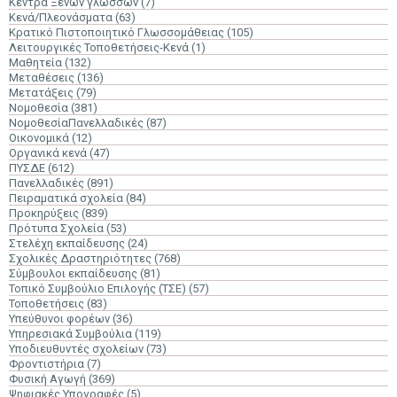
Κέντρα Ξένων γλωσσών
(7)
Κενά/Πλεονάσματα
(63)
Κρατικό Πιστοποιητικό Γλωσσομάθειας
(105)
Λειτουργικές Τοποθετήσεις-Κενά
(1)
Μαθητεία
(132)
Μεταθέσεις
(136)
Μετατάξεις
(79)
Νομοθεσία
(381)
ΝομοθεσίαΠανελλαδικές
(87)
Οικονομικά
(12)
Οργανικά κενά
(47)
ΠΥΣΔΕ
(612)
Πανελλαδικές
(891)
Πειραματικά σχολεία
(84)
Προκηρύξεις
(839)
Πρότυπα Σχολεία
(53)
Στελέχη εκπαίδευσης
(24)
Σχολικές Δραστηριότητες
(768)
Σύμβουλοι εκπαίδευσης
(81)
Τοπικό Συμβούλιο Επιλογής (ΤΣΕ)
(57)
Τοποθετήσεις
(83)
Υπεύθυνοι φορέων
(36)
Υπηρεσιακά Συμβούλια
(119)
Υποδιευθυντές σχολείων
(73)
Φροντιστήρια
(7)
Φυσική Αγωγή
(369)
Ψηφιακές Υπογραφές
(5)