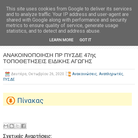
This site uses cookies from Google to deliver its services
and to analyze traffic. Your IP address and user-agent are
shared with Google along with performance and security
metrics to ensure quality of service, generate usage
statistics, and to detect and address abuse.
LEARN MORE
GOT IT
ΑΝΑΚΟΙΝΟΠΟΙΗΣΗ ΠΡ ΠΥΣΔΕ 47ης
ΤΟΠΟΘΕΤΗΣΕΙΣ ΕΙΔΙΚΗΣ ΑΓΩΓΗΣ
Δευτέρα, Οκτωβρίου 26, 2020
Ανακοινώσεις
,
Αναπληρωτές
,
ΠΥΣΔΕ
Πίνακας
Σχετικές Αναρτήσεις: