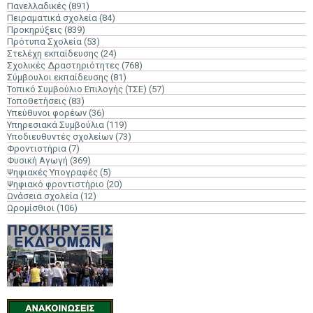
Πανελλαδικές
(891)
Πειραματικά σχολεία
(84)
Προκηρύξεις
(839)
Πρότυπα Σχολεία
(53)
Στελέχη εκπαίδευσης
(24)
Σχολικές Δραστηριότητες
(768)
Σύμβουλοι εκπαίδευσης
(81)
Τοπικό Συμβούλιο Επιλογής (ΤΣΕ)
(57)
Τοποθετήσεις
(83)
Υπεύθυνοι φορέων
(36)
Υπηρεσιακά Συμβούλια
(119)
Υποδιευθυντές σχολείων
(73)
Φροντιστήρια
(7)
Φυσική Αγωγή
(369)
Ψηφιακές Υπογραφές
(5)
Ψηφιακό φροντιστήριο
(20)
Ωνάσεια σχολεία
(12)
Ωρομίσθιοι
(106)