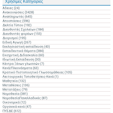
Χρήσιμες Κατηγορίες
Άδειες
(24)
Ανακοινώσεις
(3428)
Αναπληρωτές
(645)
Αποσπάσεις
(596)
Δελτία Τύπου
(192)
Διευθυντές Σχολείων
(184)
Διευθυντές φορέων
(155)
Διορισμοί
(195)
Ειδική Αγωγή
(267)
Εκκλησιαστική εκπαίδευση
(43)
Εκπαιδευτικά Θέματα
(384)
Ενισχυτική Διδασκαλία
(60)
Ιδιωτική Εκπαίδευση
(30)
Κέντρα Ξένων γλωσσών
(7)
Κενά/Πλεονάσματα
(63)
Κρατικό Πιστοποιητικό Γλωσσομάθειας
(105)
Λειτουργικές Τοποθετήσεις-Κενά
(1)
Μαθητεία
(132)
Μεταθέσεις
(136)
Μετατάξεις
(79)
Νομοθεσία
(381)
ΝομοθεσίαΠανελλαδικές
(87)
Οικονομικά
(12)
Οργανικά κενά
(47)
ΠΥΣΔΕ
(612)