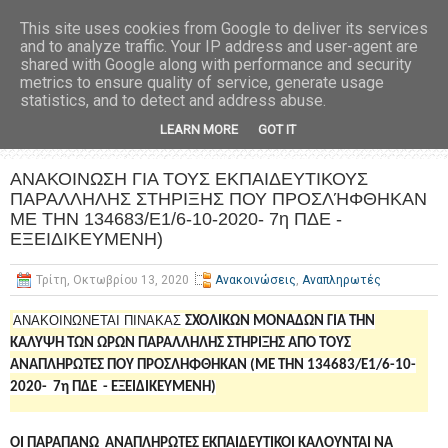
This site uses cookies from Google to deliver its services
and to analyze traffic. Your IP address and user-agent are
shared with Google along with performance and security
metrics to ensure quality of service, generate usage
statistics, and to detect and address abuse.
LEARN MORE
GOT IT
ΑΝΑΚΟΙΝΩΣΗ ΓΙΑ ΤΟΥΣ ΕΚΠΑΙΔΕΥΤΙΚΟΥΣ
ΠΑΡΑΛΛΗΛΗΣ ΣΤΗΡΙΞΗΣ ΠΟΥ ΠΡΟΣΛΉΦΘΗΚΑΝ
ΜΕ ΤΗΝ 134683/Ε1/6-10-2020- 7η ΠΔΕ -
ΕΞΕΙΔΙΚΕΥΜΕΝΗ)
Τρίτη, Οκτωβρίου 13, 2020
Ανακοινώσεις
,
Αναπληρωτές
ΑΝΑΚΟΙΝΩΝΕΤΑΙ ΠΙΝΑΚΑΣ
ΣΧΟΛΙΚΩΝ ΜΟΝΑΔΩΝ ΓΙΑ ΤΗΝ
ΚΑΛΥΨΗ ΤΩΝ ΩΡΩΝ ΠΑΡΑΛΛΗΛΗΣ ΣΤΗΡΙΞΗΣ ΑΠΟ ΤΟΥΣ
ΑΝΑΠΛΗΡΩΤΕΣ ΠΟΥ ΠΡΟΣΛΉΦΘΗΚΑΝ (ΜΕ ΤΗΝ 134683/Ε1/6-10-
2020- 7η ΠΔΕ - ΕΞΕΙΔΙΚΕΥΜΕΝΗ)
ΟΙ ΠΑΡΑΠΑΝΩ ΑΝΑΠΛΗΡΩΤΕΣ ΕΚΠΑΙΔΕΥΤΙΚΟΙ ΚΑΛΟΥΝΤΑΙ ΝΑ