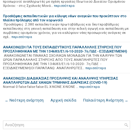
προσωρινοί αναπληρωτές με σχέση εργασίας Ιδιωτικού Δικαίου Ορισμένου
Χρόνου: - στις Σχολικές Μονά…
περισσότερα
Προσλήψεις εκπαιδευτικών για κάλυψη νέων αναγκών που προκύπτουν στο
πλαίσιο πρόληψης από τον κορωνοϊό
Προσλήψεις 2.380 εκπαιδευτικών πρωτοβάθμιας και δευτεροβάθμιας
εκπαίδευσης στη γενική εκπαίδευση και στην ειδική αγωγή και εκπαίδευση με
συμβάσεις ορισμένου χρόνου, για να καλύψουν νέες προσωρινές ανάγκες σε
σχέ…
περισσότερα
ΑΝΑΚΟΙΝΩΣΗ ΓΙΑ ΤΟΥΣ ΕΚΠΑΙΔΕΥΤΙΚΟΥΣ ΠΑΡΑΛΛΗΛΗΣ ΣΤΗΡΙΞΗΣ ΠΟΥ
ΠΡΟΣΛΉΦΘΗΚΑΝ ΜΕ ΤΗΝ 134683/Ε1/6-10-2020- 7η ΠΔΕ - ΕΞΕΙΔΙΚΕΥΜΕΝΗ)
ΑΝΑΚΟΙΝΩΝΕΤΑΙ ΠΙΝΑΚΑΣ ΣΧΟΛΙΚΩΝ ΜΟΝΑΔΩΝ ΓΙΑ ΤΗΝ ΚΑΛΥΨΗ ΤΩΝ
ΩΡΩΝ ΠΑΡΑΛΛΗΛΗΣ ΣΤΗΡΙΞΗΣ ΑΠΟ ΤΟΥΣ ΑΝΑΠΛΗΡΩΤΕΣ ΠΟΥ
ΠΡΟΣΛΉΦΘΗΚΑΝ (ΜΕ ΤΗΝ 134683/Ε1/6-10-2020- 7η ΠΔΕ -
ΕΞΕΙΔΙΚΕΥΜΕΝΗ)ΟΙ ΠΑΡΑΠΑΝΩ ΑΝΑΠΛΗΡΩΤΕΣ…
περισσότερα
ΑΝΑΚΟΙΝΩΣΗ ΔΙΑΔΙΚΑΣΙΑΣ ΠΡΟΣΛΗΨΗΣ ΚΑΙ ΑΝΑΛΗΨΗΣ ΥΠΗΡΕΣΙΑΣ
ΑΝΑΠΛΗΡΩΤΩΝ ΔΔΕ ΧΑΝΙΩΝ ΤΡΙΜΗΝΗΣ ΔΙΑΡΚΕΙΑΣ (COVID-19)
Normal 0 false false false EL X-NONE X-NONE …
περισσότερα
← Νεότερη ανάρτηση
Αρχική σελίδα
Παλαιότερη Ανάρτηση →