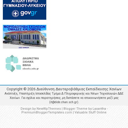
Copyright ©
2026
Διεύθυνση Δευτεροβάθμιας Εκπαίδευσης Χανίων
Ανάπτυξη, Υποστήριξη Ιστοσελίδας Τμήμα Δ Πληροφορικής και Νέων Τεχνολογιών ΔΔΕ
Χανίων. Για σχόλια και παρατηρήσεις, μη διστάσετε να επικοινωνήσετε μαζί μας
(it@dide.chan.sch.gr).
Design by
NewWpThemes
| Blogger Theme by
Lasantha
-
PremiumBloggerTemplates.com
|
Valuable Stuff Online