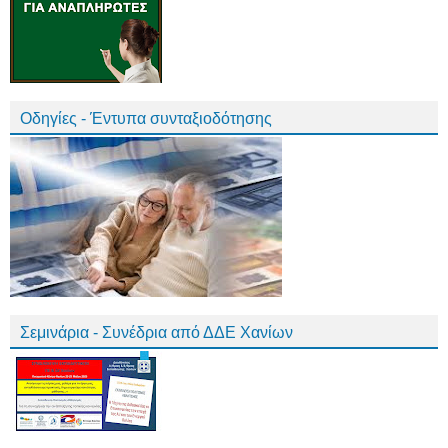
Οδηγίες - Έντυπα συνταξιοδότησης
Σεμινάρια - Συνέδρια από ΔΔΕ Χανίων