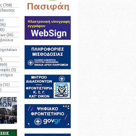
ς
(768)
αίδευσης
ιο
(56)
83)
έων
(36)
μβούλια
 σχολείων
7)
369)
ραφές
(5)
ιστήριο
α
(12)
)