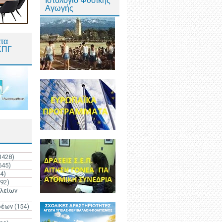
Ιστολόγιο Φυσικής
Αγωγής
τα
ΚΠΓ
3428)
645)
4)
192)
ολείων
ρέων
(154)