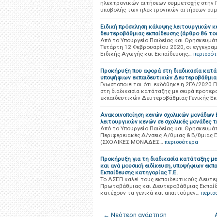
ηλεκτρονικών αιτήσεων συμμετοχής στην Π
υποβολής των ηλεκτρονικών αιτήσεων συ
Ειδική πρόσκληση κάλυψης λειτουργικών κ
δευτεροβάθμιας εκπαίδευσης (άρθρο 86 του
Από το Υπουργείο Παιδείας και Θρησκευμάτ
Τετάρτη 12 Φεβρουαρίου 2020, οι εγγεγραμ
Ειδικής Αγωγής και Εκπαίδευσης…
περισσό
Προκήρυξη που αφορά στη διαδικασία κατάτ
υποψήφιων εκπαιδευτικών Δευτεροβάθμιας 
Γνωστοποιείται ότι εκδόθηκε η 2ΓΔ/2020 
στη διαδικασία κατάταξης με σειρά προτερ
εκπαιδευτικών Δευτεροβάθμιας Γενικής Ε
Ανακοινοποίηση κενών σχολικών μονάδων Β
λειτουργικών κενών σε σχολικές μονάδες 
Από το Υπουργείο Παιδείας και Θρησκευμάτ
Περιφερειακές Δ/νσεις Α/θμιας & Β/θμιας 
(ΣΧΟΛΙΚΕΣ ΜΟΝΑΔΕΣ…
περισσότερα
Προκήρυξη για τη διαδικασία κατάταξης με
και ανά μουσική ειδίκευση, υποψήφιων εκ
Εκπαίδευσης κατηγορίας Τ.Ε.
To ΑΣΕΠ καλεί τους εκπαιδευτικούς Δευτε
Πρωτοβάθμιας και Δευτεροβάθμιας Εκπαίδε
κατέχουν τα γενικά και απαιτούμεν…
περισ
← Νεότερη ανάρτηση