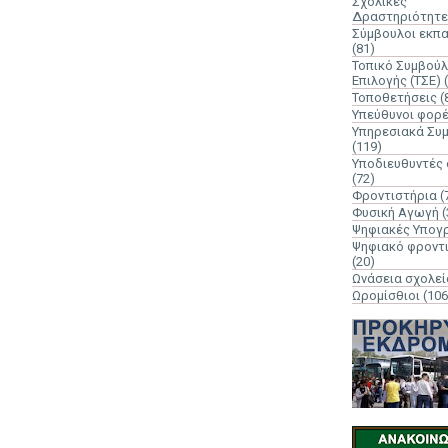
Σχολικές
Δραστηριότητε
Σύμβουλοι εκπ
(81)
Τοπικό Συμβούλ
Επιλογής (ΤΣΕ)
Τοποθετήσεις
(
Υπεύθυνοι φορ
Υπηρεσιακά Συ
(119)
Υποδιευθυντές
(72)
Φροντιστήρια
(
Φυσική Αγωγή
(
Ψηφιακές Υπογ
Ψηφιακό φροντ
(20)
Ωνάσεια σχολεί
Ωρομίσθιοι
(106