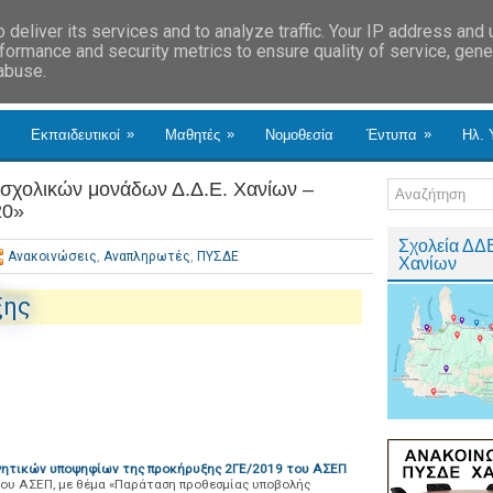
deliver its services and to analyze traffic. Your IP address and
formance and security metrics to ensure quality of service, gen
 abuse.
»
»
»
Εκπαιδευτικοί
Μαθητές
Νομοθεσία
Έντυπα
Ηλ. 
σχολικών μονάδων Δ.Δ.Ε. Χανίων –
20»
Σχολεία ΔΔ
Ανακοινώσεις
,
Αναπληρωτές
,
ΠΥΣΔΕ
Χανίων
ξης
γητικών υποψηφίων της προκήρυξης 2ΓΕ/2019 του ΑΣΕΠ
του ΑΣΕΠ, με θέμα «Παράταση προθεσμίας υποβολής