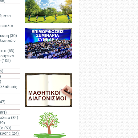
66)
)
Θέματα
ασκαλία
δευση
(30)
γλωσσών
ατα
(63)
οιητικό
ς
(105)
6)
)
)
λλαδικές
(47)
891)
ολεία
(84)
39)
ία
(53)
δευσης
(24)