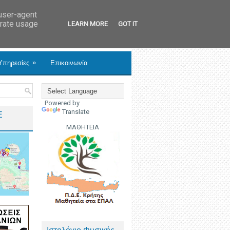
 user-agent
erate usage
LEARN MORE
GOT IT
»
Υπηρεσίες
Επικοινωνία
Powered by
Translate
Ε
ΜΑΘΗΤΕΙΑ