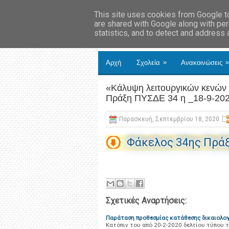
This site uses cookies from Google to 
are shared with Google along with per
statistics, and to detect and address
»
»
Αρχή
Σχολεία
Ανακοινώσεις
«Κάλυψη λειτουργικών κενών 
Πράξη ΠΥΣΔΕ 34 η _18-9-20
Παρασκευή, Σεπτεμβρίου 18, 2020
Φάκελος 34ης Πρά
Σχετικές Αναρτήσεις:
Παράταση προθεσμίας κατάθεσης δικαιολο
Κατόπιν του από 20-2-2020 δελτίου τύπου 