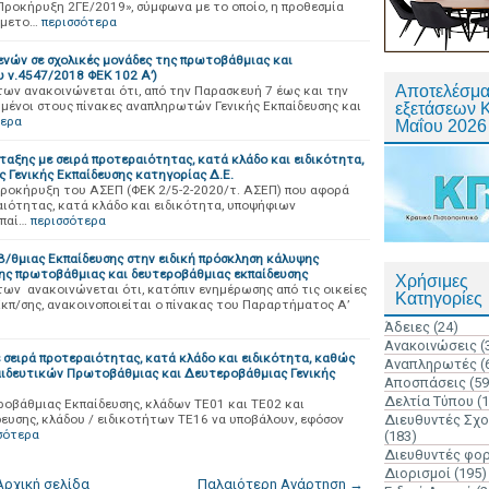
ροκήρυξη 2ΓΕ/2019», σύμφωνα με το οποίο, η προθεσμία
μμετο…
περισσότερα
ενών σε σχολικές μονάδες της πρωτοβάθμιας και
 ν.4547/2018 ΦΕΚ 102 Α’)
Αποτελέσμα
ων ανακοινώνεται ότι, από την Παρασκευή 7 έως και την
μένοι στους πίνακες αναπληρωτών Γενικής Εκπαίδευσης και
εξετάσεων 
τερα
Μαΐου 2026
αξης με σειρά προτεραιότητας, κατά κλάδο και ειδικότητα,
Γενικής Εκπαίδευσης κατηγορίας Δ.Ε.
Προκήρυξη του ΑΣΕΠ (ΦΕΚ 2/5-2-2020/τ. ΑΣΕΠ) που αφορά
αιότητας, κατά κλάδο και ειδικότητα, υποψήφιων
κπαί…
περισσότερα
/θμιας Εκπαίδευσης στην ειδική πρόσκληση κάλυψης
της πρωτοβάθμιας και δευτεροβάθμιας εκπαίδευσης
Χρήσιμες
ων ανακοινώνεται ότι, κατόπιν ενημέρωσης από τις οικείες
Κατηγορίες
Εκπ/σης, ανακοινοποιείται ο πίνακας του Παραρτήματος Α’
Άδειες
(24)
Ανακοινώσεις
(
 σειρά προτεραιότητας, κατά κλάδο και ειδικότητα, καθώς
Αναπληρωτές
(
παιδευτικών Πρωτοβάθμιας και Δευτεροβάθμιας Γενικής
Αποσπάσεις
(59
Δελτία Τύπου
(
ροβάθμιας Εκπαίδευσης, κλάδων TΕ01 και TE02 και
υσης, κλάδου / ειδικοτήτων ΤΕ16 να υποβάλουν, εφόσον
Διευθυντές Σχ
σότερα
(183)
Διευθυντές φο
Διορισμοί
(195)
Αρχική σελίδα
Παλαιότερη Ανάρτηση →