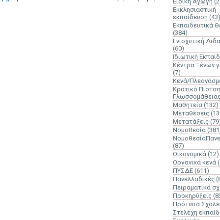
Ειδική Αγωγή
(2
Εκκλησιαστική
εκπαίδευση
(43
Εκπαιδευτικά 
(384)
Ενισχυτική Διδ
(60)
Ιδιωτική Εκπαί
Κέντρα Ξένων 
(7)
Κενά/Πλεονάσμ
Κρατικό Πιστοπ
Γλωσσομάθεια
Μαθητεία
(132)
Μεταθέσεις
(13
Μετατάξεις
(79
Νομοθεσία
(381
ΝομοθεσίαΠανε
(87)
Οικονομικά
(12)
Οργανικά κενά
ΠΥΣΔΕ
(611)
Πανελλαδικές
(
Πειραματικά σχ
Προκηρύξεις
(8
Πρότυπα Σχολε
Στελέχη εκπαί