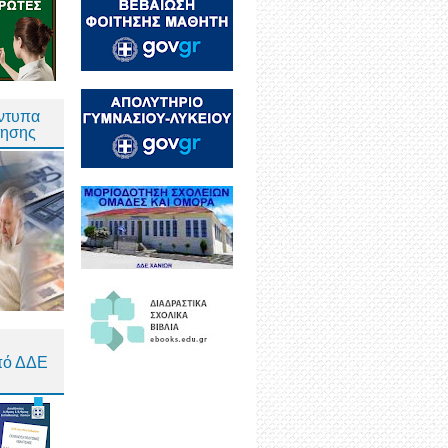
Έντυπα
τησης
πό ΔΔΕ