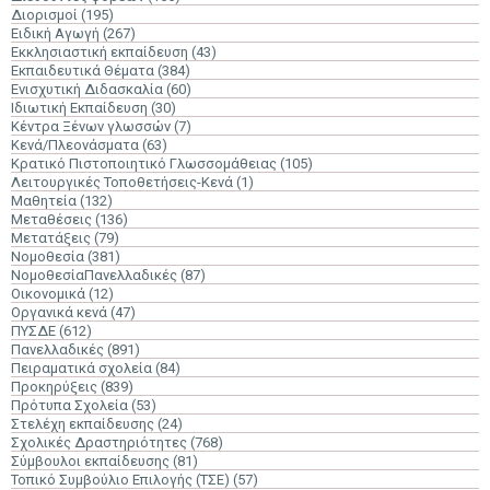
Διορισμοί
(195)
Ειδική Αγωγή
(267)
Εκκλησιαστική εκπαίδευση
(43)
Εκπαιδευτικά Θέματα
(384)
Ενισχυτική Διδασκαλία
(60)
Ιδιωτική Εκπαίδευση
(30)
Κέντρα Ξένων γλωσσών
(7)
Κενά/Πλεονάσματα
(63)
Κρατικό Πιστοποιητικό Γλωσσομάθειας
(105)
Λειτουργικές Τοποθετήσεις-Κενά
(1)
Μαθητεία
(132)
Μεταθέσεις
(136)
Μετατάξεις
(79)
Νομοθεσία
(381)
ΝομοθεσίαΠανελλαδικές
(87)
Οικονομικά
(12)
Οργανικά κενά
(47)
ΠΥΣΔΕ
(612)
Πανελλαδικές
(891)
Πειραματικά σχολεία
(84)
Προκηρύξεις
(839)
Πρότυπα Σχολεία
(53)
Στελέχη εκπαίδευσης
(24)
Σχολικές Δραστηριότητες
(768)
Σύμβουλοι εκπαίδευσης
(81)
Τοπικό Συμβούλιο Επιλογής (ΤΣΕ)
(57)