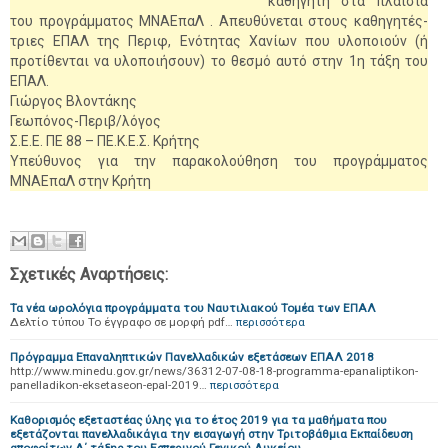
καθηγητή στα πλαίσια
του προγράμματος ΜΝΑΕπαΛ . Απευθύνεται στους καθηγητές-
τριες ΕΠΑΛ της Περιφ, Ενότητας Χανίων που υλοποιούν (ή
προτίθενται να υλοποιήσουν) το θεσμό αυτό στην 1η τάξη του
ΕΠΑΛ.
Γιώργος Βλοντάκης
Γεωπόνος-Περιβ/λόγος
Σ.Ε.Ε. ΠΕ 88 – ΠΕ.Κ.Ε.Σ. Κρήτης
Υπεύθυνος για την παρακολούθηση του προγράμματος
ΜΝΑΕπαΛ στην Κρήτη
Σχετικές Αναρτήσεις:
Τα νέα ωρολόγια προγράμματα του Ναυτιλιακού Τομέα των ΕΠΑΛ
Δελτίο τύπου Το έγγραφο σε μορφή pdf…
περισσότερα
Πρόγραμμα Επαναληπτικών Πανελλαδικών εξετάσεων ΕΠΑΛ 2018
http://www.minedu.gov.gr/news/36312-07-08-18-programma-epanaliptikon-
panelladikon-eksetaseon-epal-2019…
περισσότερα
Καθορισμός εξεταστέας ύλης για το έτος 2019 για τα μαθήματα που
εξετάζονται πανελλαδικάγια την εισαγωγή στην Τριτοβάθμια Εκπαίδευση