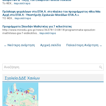
αποφοίτων Δ΄ τάξης του Εσπερινού Γενικού Λυκείου
To ΦΕΚ…
περισσότερα
Πρόσληψη ψυχολόγων στα ΕΠΑ.Λ. στο πλαίσιο του προγράμματος «Μια Νέα
Αρχή στα ΕΠΑ.Λ - Υποστήριξη Σχολικών Μονάδων ΕΠΑ.Λ.».
ΤΟ ΦΕΚ…
περισσότερα
Προγράμματα Σπουδών Μαθητείας για 7 ειδικότητες
http://www.minedu.gov.gr/news/36378-13-08-18-programmata-spoudon-
mathiteias-gia-7-eidikotites…
περισσότερα
← Νεότερη ανάρτηση
Αρχική σελίδα
Παλαιότερη Ανάρτηση →
Σχολεία ΔΔΕ Χανίων