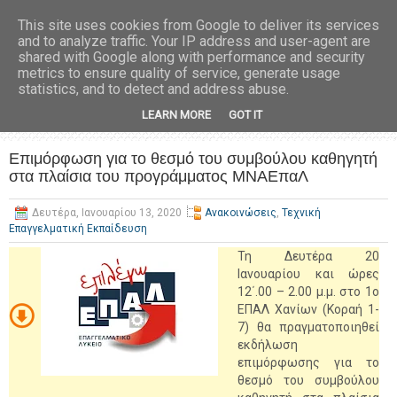
This site uses cookies from Google to deliver its services
and to analyze traffic. Your IP address and user-agent are
shared with Google along with performance and security
metrics to ensure quality of service, generate usage
statistics, and to detect and address abuse.
LEARN MORE
GOT IT
Επιμόρφωση για το θεσμό του συμβούλου καθηγητή
στα πλαίσια του προγράμματος ΜΝΑΕπαΛ
Δευτέρα, Ιανουαρίου 13, 2020
Ανακοινώσεις
,
Τεχνική
Επαγγελματική Εκπαίδευση
Τη Δευτέρα 20
Ιανουαρίου και ώρες
12΄.00 – 2.00 μ.μ. στο 1ο
ΕΠΑΛ Χανίων (Κοραή 1-
7) θα πραγματοποιηθεί
εκδήλωση
επιμόρφωσης για το
θεσμό του συμβούλου