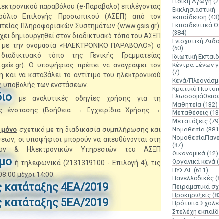
Ειδική Αγωγή
(2
εκτρονικού παραβόλου (e-Παράβολο) επιλέγοντας
Εκκλησιαστική
ούλιο Επιλογής Προσωπικού (ΑΣΕΠ) από τον
εκπαίδευση
(43
Εκπαιδευτικά 
ματείας Πληροφοριακών Συστημάτων (www.gsis.gr).
(384)
ει δημιουργηθεί στον διαδικτυακό τόπο του ΑΣΕΠ
Ενισχυτική Διδ
ο με την ονομασία «ΗΛΕΚΤΡΟΝΙΚΟ ΠΑΡΑΒΟΛΟ») ο
(60)
ιαδικτυακό τόπο της Γενικής Γραμματείας
Ιδιωτική Εκπαί
sis.gr). Ο υποψήφιος πρέπει να αναγράψει τον
Κέντρα Ξένων 
(7)
 και να καταβάλει το αντίτιμο του ηλεκτρονικού
Κενά/Πλεονάσμ
ς υποβολής των ενστάσεων.
Κρατικό Πιστοπ
διο
Γλωσσομάθεια
με αναλυτικές οδηγίες χρήσης για τη
Μαθητεία
(132)
ς ένστασης (Βοήθεια → Εγχειρίδια Χρήσης →
Μεταθέσεις
(13
Μετατάξεις
(79
 μόνο
σχετικά με τη διαδικασία συμπλήρωσης και
Νομοθεσία
(381
ΝομοθεσίαΠανε
εων, οι υποψήφιοι μπορούν να απευθύνονται στη
(87)
ένων & Ηλεκτρονικών Υπηρεσιών του ΑΣΕΠ
Οικονομικά
(12)
μο
Οργανικά κενά
ή τηλεφωνικά (2131319100 - Επιλογή 4), τις
ΠΥΣΔΕ
(611)
8:00 μέχρι 14:00.
Πανελλαδικές
(
ς κατάταξης 4ΕΑ/2019
Πειραματικά σχ
Προκηρύξεις
(8
ς κατάταξης 5ΕΑ/2019
Πρότυπα Σχολε
Στελέχη εκπαί