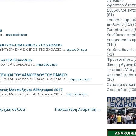
Σχολικές
Δραστηριότητε
Σύμβουλοι εκπ
(81)
Τοπικό Συμβούλ
Επιλογής (ΤΣΕ)
Τοποθετήσεις
(
α
α …
περισσότερα
Υπεύθυνοι φορ
Υπηρεσιακά Συ
(119)
ΔΙΚΤΥΟΥ- ΕΝΑΣ ΚΗΠΟΣ ΣΤΟ ΣΧΟΛΕΙΟ
ΙΚΤΥΟΥ- ΕΝΑΣ ΚΗΠΟΣ ΣΤΟ ΣΧΟΛΕΙΟ …
περισσότερα
Υποδιευθυντές
(72)
Φροντιστήρια
(
ίου ΓΕΛ Βουκολιών
ίου ΓΕΛ Βουκολιών …
περισσότερα
Φυσική Αγωγή
(
Ψηφιακές Υπογ
Ψηφιακό φροντ
ΠΕΘ ΚΑΙ ΤΟΥ ΧΑΜΟΓΕΛΟΥ ΤΟΥ ΠΑΙΔΙΟY
ΕΘ ΚΑΙ ΤΟΥ ΧΑΜΟΓΕΛΟΥ ΤΟΥ ΠΑΙΔΙΟ …
περισσότερα
(20)
Ωνάσεια σχολεί
Ωρομίσθιοι
(106
ατος, Μουσικής και Αθλητισμού 2017
ατος, Μουσικής και Αθλητισμού 2017 …
περισσότερα
Αρχική σελίδα
Παλαιότερη Ανάρτηση →