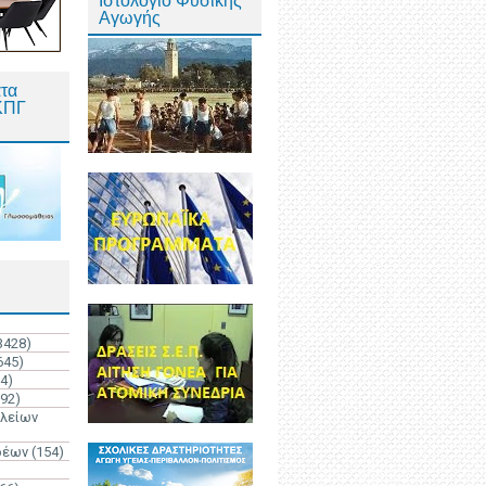
Ιστολόγιο Φυσικής
Αγωγής
τα
ΚΠΓ
3428)
645)
4)
192)
ολείων
ρέων
(154)