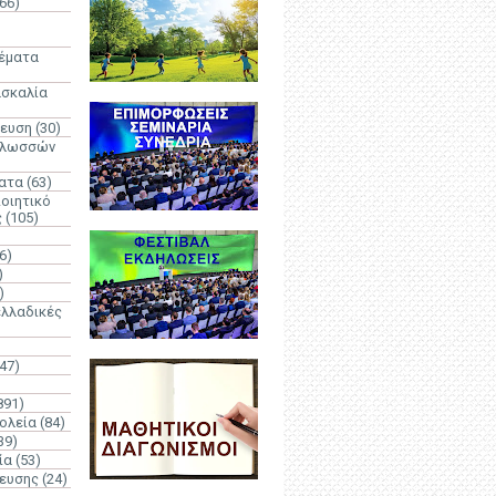
66)
)
Θέματα
ασκαλία
δευση
(30)
γλωσσών
ατα
(63)
οιητικό
ς
(105)
6)
)
)
λλαδικές
(47)
891)
ολεία
(84)
39)
ία
(53)
δευσης
(24)