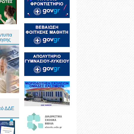
Έντυπα
τησης
πό ΔΔΕ