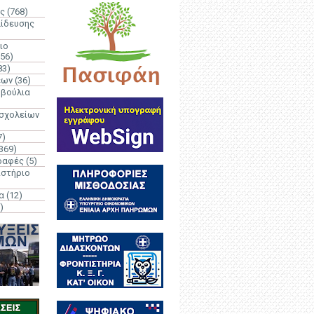
ς
(768)
αίδευσης
ιο
(56)
83)
έων
(36)
μβούλια
 σχολείων
7)
369)
ραφές
(5)
ιστήριο
α
(12)
)