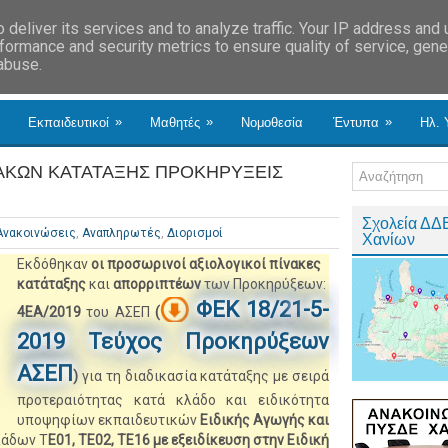
deliver its services and to analyze traffic. Your IP address and
formance and security metrics to ensure quality of service, gen
 abuse.
»
»
»
Εκπαιδευτικοί
Μαθητές
Νομοθεσία
Έντυπα
Ηλ. 
ΑΚΩΝ ΚΑΤΑΤΑΞΗΣ ΠΡΟΚΗΡΥΞΕΙΣ
Σχολεία ΔΔ
Ανακοινώσεις
,
Αναπληρωτές
,
Διορισμοί
Χανίων
Εκδόθηκαν
ο
ι
π
ρ
ο
σωρινοί αξιολογικοί πίνακες
κατάταξης
και
απορριπτέων
των Προκηρύξεων:
ΦΕΚ 18/2
1
-5-
4
ΕΑ/2019
του ΑΣΕΠ
(
2019 Τεύχος Προκηρύξεων
ΑΣΕΠ
)
για τη διαδικασία κατάταξης με σειρά
προτεραιότητας κατά κλάδο και ειδικότητα
υποψηφίων εκπαιδευτικών
Ειδικής Αγωγής και
άδων Τ
Ε01,
Τ
Ε02,
ΤΕ16
με εξειδίκευση στην Ειδική