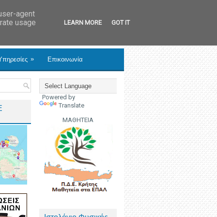
 user-agent
erate usage
LEARN MORE
GOT IT
»
Υπηρεσίες
Επικοινωνία
Powered by
Translate
Ε
ΜΑΘΗΤΕΙΑ