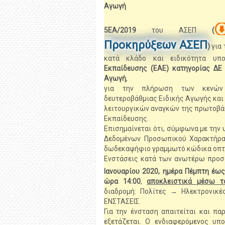
Αγωγή
5
ΕΑ/2019
του ΑΣΕΠ
(
Προκηρύξεων ΑΣΕΠ
)
για 
κατά κλάδο και ειδικότητα υπ
Εκπαίδευσης (ΕΑΕ)
κατηγορίας ΔΕ
Αγωγή
,
για την πλήρωση των κενών 
δευτεροβάθμιας Ειδικής Αγωγής και 
λειτουργικών αναγκών της πρωτοβάθ
Εκπαίδευσης.
Επισημαίνεται ότι, σύμφωνα με την
Δεδομένων Προσωπικού Χαρακτήρα,
δωδεκαψήφιο γραμμωτό κώδικα οπτι
Ενστάσεις κατά των ανωτέρω προ
Ιανουαρίου 2020, ημέρα Πέμπτη έω
ώρα 14:00
,
αποκλειστικά μέσω τ
διαδρομή: Πολίτες → Ηλεκτρονικ
ΕΝΣΤΑΣΕΙΣ.
Για την ένσταση απαιτείται και π
εξετάζεται. Ο ενδιαφερόμενος υπ