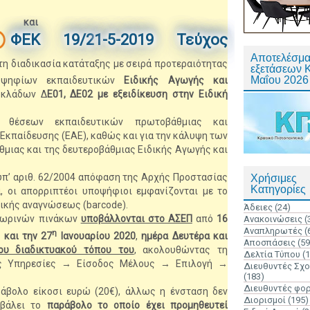
και
ΦΕΚ 19/2
1
-5-2019 Τεύχος
Αποτελέσμα
τη διαδικασία κατάταξης με σειρά προτεραιότητας
εξετάσεων 
Μαΐου 2026
οψηφίων εκπαιδευτικών
Ειδικής Αγωγής και
κλάδων Δ
Ε01,
Δ
Ε02 με εξειδίκευση στην Ειδική
θέσεων εκπαιδευτικών πρωτοβάθμιας και
Εκπαίδευσης (ΕΑΕ), καθώς και για την κάλυψη των
μιας και της δευτεροβάθμιας Ειδικής Αγωγής και
 υπ’ αριθ. 62/2004 απόφαση της Αρχής Προστασίας
Χρήσιμες
Κατηγορίες
 οι απορριπτέοι υποψήφιοι εμφανίζονται με το
κής αναγνώσεως (barcode).
Άδειες
(24)
σωρινών πινάκων
υποβάλλονται στο ΑΣΕΠ
από
16
Ανακοινώσεις
(
Αναπληρωτές
(
η
ς
και την
27
Ιανουαρίου 2020
,
ημέρα Δευτέρα και
Αποσπάσεις
(59
ου διαδικτυακού τόπου του
, ακολουθώντας τη
Δελτία Τύπου
(
ές Υπηρεσίες → Είσοδος Μέλους → Επιλογή →
Διευθυντές Σχ
(183)
Διευθυντές φο
αράβολο είκοσι ευρώ (20€), άλλως η ένσταση δεν
Διορισμοί
(195)
οβάλει το
παράβολο το οποίο έχει προμηθευτεί