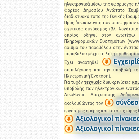
ηλεκτρονικά
μέσω της εφαρμογής ηλ
Φορέας Δημοσίου Ανώτατο Συμβ
διαδικτυακό τόπο της Γενικής Γραμ
Προς διευκόλυνση των υποψηφίων έχ
σχετικός σύνδεσμος (βλ. λογότυπ
οποίος οδηγεί στον ανωτέρω δ
Πληροφοριακών Συστημάτων (www.g
αριθμό του παραβόλου στην ένσταση
παραβόλου μέχρι τη λήξη προθεσμία
Εγχειρί
Έχει αναρτηθεί
συμπλήρωση και την υποβολή τη
Ηλεκτρονική Ένσταση).
Για τυχόν
τεχνικές
διευκρινίσεις
και
υποβολής των ηλεκτρονικών ενστάσ
Διεύθυνση Διαχείρισης Δεδομ
σύνδεσ
ακολουθώντας τον
εργάσιμες ημέρες και κατά τις ώρες 0
Αξιολογικοί πίνακε
Αξιολογικοί πίνακε