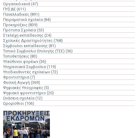
Οργανικά κενά
(47)
ΠΥΣΔΕ
(611)
Πανελλαδικές
(891)
Πειραματικά σχολεία
(84)
Προκηρύξεις
(839)
Πρότυπα Σχολεία
(53)
Στελέχη εκπαίδευσης
(24)
Σχολικές Δραστηριότητες
(768)
Σύμβουλοι εκπαίδευσης
(81)
Τοπικό Συμβούλιο Επιλογής (ΤΣΕ)
(56)
Τοποθετήσεις
(83)
Υπεύθυνοι φορέων
(36)
Υπηρεσιακά Συμβούλια
(119)
Υποδιευθυντές σχολείων
(72)
Φροντιστήρια
(7)
Φυσική Αγωγή
(369)
Ψηφιακές Υπογραφές
(5)
Ψηφιακό φροντιστήριο
(20)
Ωνάσεια σχολεία
(12)
Ωρομίσθιοι
(106)