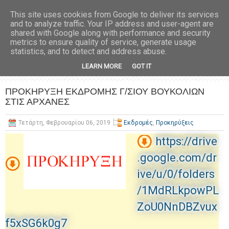
This site uses cookies from Google to deliver its services
and to analyze traffic. Your IP address and user-agent are
shared with Google along with performance and security
metrics to ensure quality of service, generate usage
statistics, and to detect and address abuse.
LEARN MORE
GOT IT
ΠΡΟΚΗΡΥΞΗ ΕΚΔΡΟΜΗΣ Γ/ΣΙΟΥ ΒΟΥΚΟΛΙΩΝ
ΣΤΙΣ ΑΡΧΑΝΕΣ
Τετάρτη, Φεβρουαρίου 06, 2019
Εκδρομές
,
Προκηρύξεις
https://drive
.google.com/dr
ive/u/0/folders
/1MdRLkpowPL
ZoU0NnDBZvux
f5xSG6k0g7