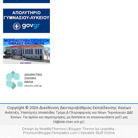
Copyright ©
2026
Διεύθυνση Δευτεροβάθμιας Εκπαίδευσης Χανίων
Ανάπτυξη, Υποστήριξη Ιστοσελίδας Τμήμα Δ Πληροφορικής και Νέων Τεχνολογιών ΔΔΕ
Χανίων. Για σχόλια και παρατηρήσεις, μη διστάσετε να επικοινωνήσετε μαζί μας
(it@dide.chan.sch.gr).
Design by
NewWpThemes
| Blogger Theme by
Lasantha
-
PremiumBloggerTemplates.com
|
Valuable Stuff Online