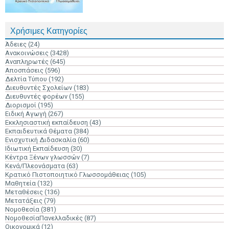
Χρήσιμες Κατηγορίες
Άδειες
(24)
Ανακοινώσεις
(3428)
Αναπληρωτές
(645)
Αποσπάσεις
(596)
Δελτία Τύπου
(192)
Διευθυντές Σχολείων
(183)
Διευθυντές φορέων
(155)
Διορισμοί
(195)
Ειδική Αγωγή
(267)
Εκκλησιαστική εκπαίδευση
(43)
Εκπαιδευτικά Θέματα
(384)
Ενισχυτική Διδασκαλία
(60)
Ιδιωτική Εκπαίδευση
(30)
Κέντρα Ξένων γλωσσών
(7)
Κενά/Πλεονάσματα
(63)
Κρατικό Πιστοποιητικό Γλωσσομάθειας
(105)
Μαθητεία
(132)
Μεταθέσεις
(136)
Μετατάξεις
(79)
Νομοθεσία
(381)
ΝομοθεσίαΠανελλαδικές
(87)
Οικονομικά
(12)