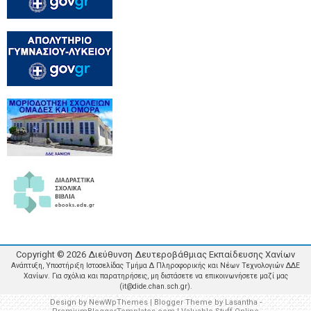
Copyright ©
2026
Διεύθυνση Δευτεροβάθμιας Εκπαίδευσης Χανίων
Ανάπτυξη, Υποστήριξη Ιστοσελίδας Τμήμα Δ Πληροφορικής και Νέων Τεχνολογιών ΔΔΕ
Χανίων. Για σχόλια και παρατηρήσεις, μη διστάσετε να επικοινωνήσετε μαζί μας
(it@dide.chan.sch.gr).
Design by
NewWpThemes
| Blogger Theme by
Lasantha
-