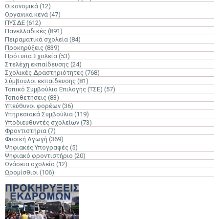
Οικονομικά
(12)
Οργανικά κενά
(47)
ΠΥΣΔΕ
(612)
Πανελλαδικές
(891)
Πειραματικά σχολεία
(84)
Προκηρύξεις
(839)
Πρότυπα Σχολεία
(53)
Στελέχη εκπαίδευσης
(24)
Σχολικές Δραστηριότητες
(768)
Σύμβουλοι εκπαίδευσης
(81)
Τοπικό Συμβούλιο Επιλογής (ΤΣΕ)
(57)
Τοποθετήσεις
(83)
Υπεύθυνοι φορέων
(36)
Υπηρεσιακά Συμβούλια
(119)
Υποδιευθυντές σχολείων
(73)
Φροντιστήρια
(7)
Φυσική Αγωγή
(369)
Ψηφιακές Υπογραφές
(5)
Ψηφιακό φροντιστήριο
(20)
Ωνάσεια σχολεία
(12)
Ωρομίσθιοι
(106)