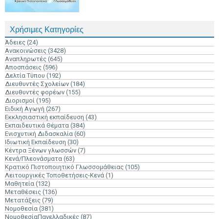
Χρήσιμες Κατηγορίες
Άδειες
(24)
Ανακοινώσεις
(3428)
Αναπληρωτές
(645)
Αποσπάσεις
(596)
Δελτία Τύπου
(192)
Διευθυντές Σχολείων
(184)
Διευθυντές φορέων
(155)
Διορισμοί
(195)
Ειδική Αγωγή
(267)
Εκκλησιαστική εκπαίδευση
(43)
Εκπαιδευτικά Θέματα
(384)
Ενισχυτική Διδασκαλία
(60)
Ιδιωτική Εκπαίδευση
(30)
Κέντρα Ξένων γλωσσών
(7)
Κενά/Πλεονάσματα
(63)
Κρατικό Πιστοποιητικό Γλωσσομάθειας
(105)
Λειτουργικές Τοποθετήσεις-Κενά
(1)
Μαθητεία
(132)
Μεταθέσεις
(136)
Μετατάξεις
(79)
Νομοθεσία
(381)
ΝομοθεσίαΠανελλαδικές
(87)