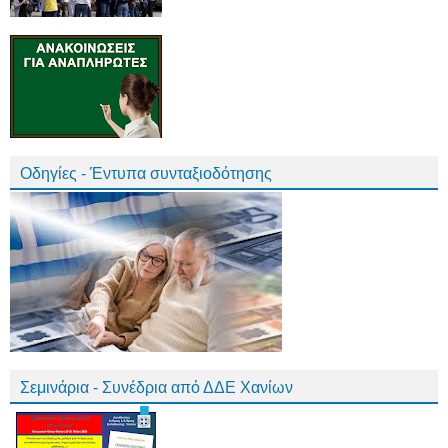
Οδηγίες - Έντυπα συνταξιοδότησης
Σεμινάρια - Συνέδρια από ΔΔΕ Χανίων