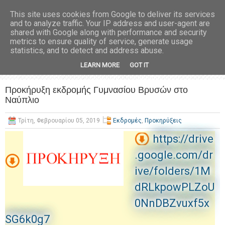
This site uses cookies from Google to deliver its services
and to analyze traffic. Your IP address and user-agent are
shared with Google along with performance and security
metrics to ensure quality of service, generate usage
statistics, and to detect and address abuse.
LEARN MORE
GOT IT
Προκήρυξη εκδρομής Γυμνασίου Βρυσών στο
Ναύπλιο
Τρίτη, Φεβρουαρίου 05, 2019
Εκδρομές
,
Προκηρύξεις
https://drive
.google.com/dr
ive/folders/1M
dRLkpowPLZoU
0NnDBZvuxf5x
SG6k0g7