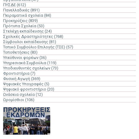
ΠΥΣΔΕ
(612)
Πανελλαδικές
(891)
Πειραματικά σχολεία
(84)
Προκηρύξεις
(839)
Πρότυπα Σχολεία
(53)
Στελέχη εκπαίδευσης
(24)
Σχολικές Δραστηριότητες
(768)
Σύμβουλοι εκπαίδευσης
(81)
Τοπικό Συμβούλιο Επιλογής (ΤΣΕ)
(57)
Τοποθετήσεις
(83)
Υπεύθυνοι φορέων
(36)
Υπηρεσιακά Συμβούλια
(119)
Υποδιευθυντές σχολείων
(73)
Φροντιστήρια
(7)
Φυσική Αγωγή
(369)
Ψηφιακές Υπογραφές
(5)
Ψηφιακό φροντιστήριο
(20)
Ωνάσεια σχολεία
(12)
Ωρομίσθιοι
(106)