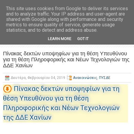
This site uses cookies from Google to deliver its services
and to analyze traffic. Your IP address and user-agent are
shared with Google along with performance and security
metrics to ensure quality of service, generate usage
statistics, and to detect and address abuse.
LEARN MORE
GOT IT
Πίνακας δεκτών υποψηφίων για τη θέση Υπευθύνου
για τη θέση Πληροφορικής και Νέων Τεχνολογιών της
ΔΔΕ Χανίων
Δευτέρα, Φεβρουαρίου 04, 2019
Ανακοινώσεις
,
ΠΥΣΔΕ
Πίνακας δεκτών υποψηφίων για τη
θέση Υπευθύνου για τη θέση
Πληροφορικής και Νέων Τεχνολογιών
της ΔΔΕ Χανίων