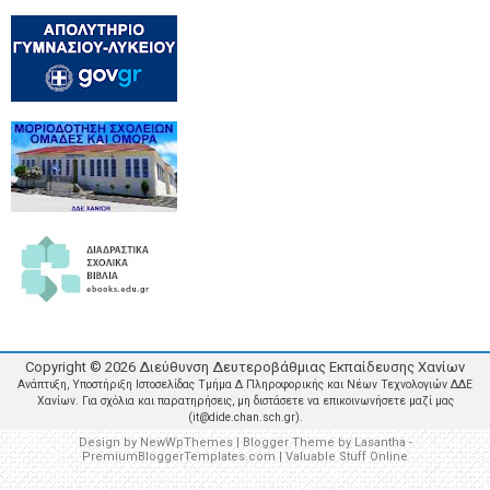
Copyright ©
2026
Διεύθυνση Δευτεροβάθμιας Εκπαίδευσης Χανίων
Ανάπτυξη, Υποστήριξη Ιστοσελίδας Τμήμα Δ Πληροφορικής και Νέων Τεχνολογιών ΔΔΕ
Χανίων. Για σχόλια και παρατηρήσεις, μη διστάσετε να επικοινωνήσετε μαζί μας
(it@dide.chan.sch.gr).
Design by
NewWpThemes
| Blogger Theme by
Lasantha
-
PremiumBloggerTemplates.com
|
Valuable Stuff Online