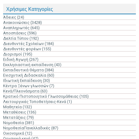
Χρήσιμες Κατηγορίες
Άδειες
(24)
Ανακοινώσεις
(3428)
Αναπληρωτές
(645)
Αποσπάσεις
(596)
Δελτία Τύπου
(192)
Διευθυντές Σχολείων
(184)
Διευθυντές φορέων
(155)
Διορισμοί
(195)
Ειδική Αγωγή
(267)
Εκκλησιαστική εκπαίδευση
(43)
Εκπαιδευτικά Θέματα
(384)
Ενισχυτική Διδασκαλία
(60)
Ιδιωτική Εκπαίδευση
(30)
Κέντρα Ξένων γλωσσών
(7)
Κενά/Πλεονάσματα
(63)
Κρατικό Πιστοποιητικό Γλωσσομάθειας
(105)
Λειτουργικές Τοποθετήσεις-Κενά
(1)
Μαθητεία
(132)
Μεταθέσεις
(136)
Μετατάξεις
(79)
Νομοθεσία
(381)
ΝομοθεσίαΠανελλαδικές
(87)
Οικονομικά
(12)
Οργανικά κενά
(47)