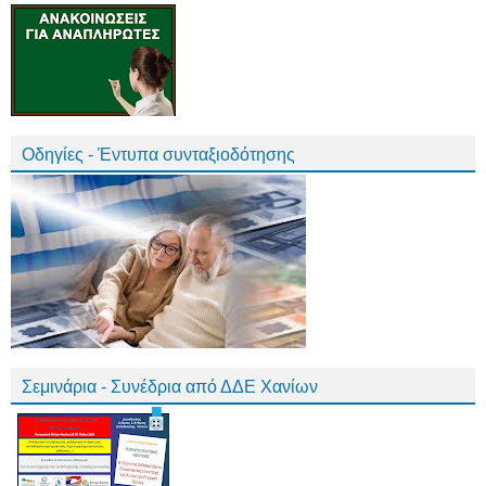
Οδηγίες - Έντυπα συνταξιοδότησης
Σεμινάρια - Συνέδρια από ΔΔΕ Χανίων