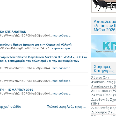
Αποτελέσμα
εξετάσεων 
Μαΐου 2026
ΚΑ ΚΠΕ ΑΝΩΓΕΙΩΝ
1M0WlUeW-wnVzh2hBDP0Nl-aBOjrvu064…
περισσότερα
αγκόσμια Ημέρα Δράσης για την Κλιματική Αλλαγή
pc0-v91ZxmBd-s5gKnw0-BCKbeL74hvZ…
περισσότερα
νάριο του Εθνικού Θεματικού Δικτύου Π.Ε. «ΕΛΙΑ» με τίτλο
τορία, τοπογραφία, τον πολιτισμό και την οικονομία των
Χρήσιμες
1M0WlUeW-wnVzh2hBDP0Nl-aBOjrvu064…
περισσότερα
Κατηγορίες
Άδειες
(24)
1M0WlUeW-wnVzh2hBDP0Nl-aBOjrvu064…
περισσότερα
Ανακοινώσεις
(
Αναπληρωτές
(
ΓΗ – 15 ΜΑΡΤΙΟΥ 2019
Αποσπάσεις
(59
1M0WlUeW-wnVzh2hBDP0Nl-aBOjrvu064…
περισσότερα
Δελτία Τύπου
(
Διευθυντές Σχ
(184)
Αρχική σελίδα
Παλαιότερη Ανάρτηση →
Διευθυντές φο
Διορισμοί
(195)