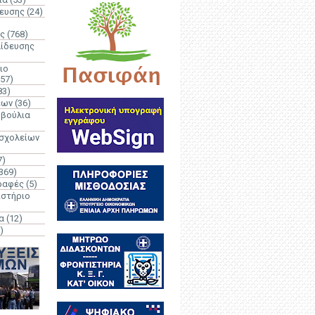
δευσης
(24)
ς
(768)
αίδευσης
ιο
(57)
83)
έων
(36)
μβούλια
 σχολείων
7)
369)
ραφές
(5)
ιστήριο
α
(12)
)