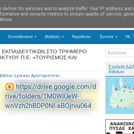
deliver its services and to analyze traffic. Your IP address and
formance and security metrics to ensure quality of service, gen
 abuse.
»
»
»
Εκπαιδευτικοί
Μαθητές
Νομοθεσία
Έντυπα
Ηλ. 
ΕΚΠΑΙΔΕΥΤΙΚΩΝ ΣΤΟ ΤΡΙΗΜΕΡΟ
ΙΚΤΥΟΥ Π.Ε. «ΤΟΥΡΙΣΜΟΣ ΚΑΙ
Σχολεία ΔΔ
Χανίων
ιβάλλον
,
Σχολικές Δραστηριότητες
https://drive.google.com/d
rive/folders/1M0WlUeW-
wnVzh2hBDP0Nl-aBOjrvu064