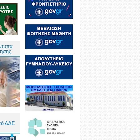
Έντυπα
τησης
πό ΔΔΕ