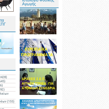
Ιστολόγιο Φυσικής
Αγωγής
τα
ΚΠΓ
3428)
645)
6)
192)
ολείων
ρέων
(155)