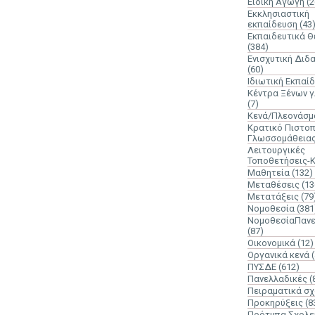
Ειδική Αγωγή
(2
Εκκλησιαστική
εκπαίδευση
(43
Εκπαιδευτικά 
(384)
Ενισχυτική Διδ
(60)
Ιδιωτική Εκπαί
Κέντρα Ξένων 
(7)
Κενά/Πλεονάσμ
Κρατικό Πιστοπ
Γλωσσομάθεια
Λειτουργικές
Τοποθετήσεις-
Μαθητεία
(132)
Μεταθέσεις
(13
Μετατάξεις
(79
Νομοθεσία
(381
ΝομοθεσίαΠανε
(87)
Οικονομικά
(12)
Οργανικά κενά
ΠΥΣΔΕ
(612)
Πανελλαδικές
(
Πειραματικά σχ
Προκηρύξεις
(8
Πρότυπα Σχολε