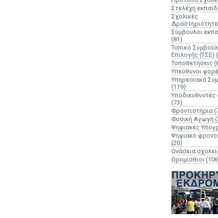
Στελέχη εκπαί
Σχολικές
Δραστηριότητε
Σύμβουλοι εκπ
(81)
Τοπικό Συμβούλ
Επιλογής (ΤΣΕ)
Τοποθετήσεις
(
Υπεύθυνοι φορ
Υπηρεσιακά Συ
(119)
Υποδιευθυντές
(73)
Φροντιστήρια
(
Φυσική Αγωγή
(
Ψηφιακές Υπογ
Ψηφιακό φροντ
(20)
Ωνάσεια σχολεί
Ωρομίσθιοι
(106