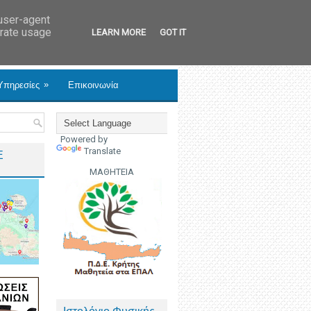
 user-agent
erate usage
LEARN MORE
GOT IT
»
Υπηρεσίες
Επικοινωνία
Powered by
Translate
Ε
ΜΑΘΗΤΕΙΑ