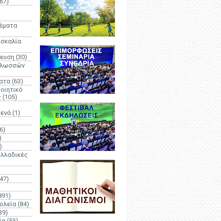
67)
)
Θέματα
ασκαλία
δευση
(30)
γλωσσών
ατα
(63)
οιητικό
ς
(105)
Κενά
(1)
6)
)
)
λλαδικές
(47)
891)
ολεία
(84)
39)
ία
(53)