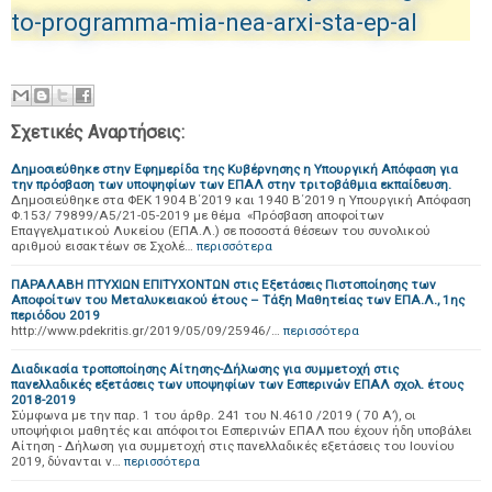
to-programma-mia-nea-arxi-sta-ep-al
Σχετικές Αναρτήσεις:
Δημοσιεύθηκε στην Εφημερίδα της Κυβέρνησης η Υπουργική Απόφαση για
την πρόσβαση των υποψηφίων των ΕΠΑΛ στην τριτοβάθμια εκπαίδευση.
Δημοσιεύθηκε στα ΦΕΚ 1904 Β΄2019 και 1940 Β΄2019 η Υπουργική Απόφαση
Φ.153/ 79899/Α5/21-05-2019 με θέμα «Πρόσβαση αποφοίτων
Επαγγελματικού Λυκείου (ΕΠΑ.Λ.) σε ποσοστά θέσεων του συνολικού
αριθμού εισακτέων σε Σχολέ…
περισσότερα
ΠΑΡΑΛΑΒΗ ΠΤΥΧΙΩΝ ΕΠΙΤΥΧΟΝΤΩΝ στις Εξετάσεις Πιστοποίησης των
Αποφοίτων του Μεταλυκειακού έτους – Τάξη Μαθητείας των ΕΠΑ.Λ., 1ης
περιόδου 2019
http://www.pdekritis.gr/2019/05/09/25946/…
περισσότερα
Διαδικασία τροποποίησης Αίτησης-Δήλωσης για συμμετοχή στις
πανελλαδικές εξετάσεις των υποψηφίων των Εσπερινών ΕΠΑΛ σχολ. έτους
2018-2019
Σύμφωνα με την παρ. 1 του άρθρ. 241 του Ν.4610 /2019 ( 70 Α’), οι
υποψήφιοι μαθητές και απόφοιτοι Εσπερινών ΕΠΑΛ που έχουν ήδη υποβάλει
Αίτηση - Δήλωση για συμμετοχή στις πανελλαδικές εξετάσεις του Ιουνίου
2019, δύνανται ν…
περισσότερα