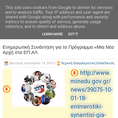
This site uses cookies from Google to deliver its services
and to analyze traffic. Your IP address and user-agent are
shared with Google along with performance and security
metrics to ensure quality of service, generate usage
statistics, and to detect and address abuse.
LEARN MORE
GOT IT
Ενημερωτική Συνάντηση για το Πρόγραμμα «Μια Νέα
Αρχή στα ΕΠ.ΑΛ
Δευτέρα, Ιανουαρίου 14, 2019
Τεχνική Επαγγελματική Εκπαίδευση
http://www.
minedu.gov.gr/
news/39075-10-
01-18-
enimerotiki-
synantisi-gia-