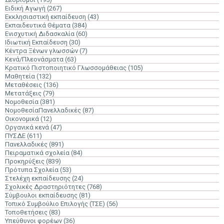
Ειδική Αγωγή
(267)
Εκκλησιαστική εκπαίδευση
(43)
Εκπαιδευτικά Θέματα
(384)
Ενισχυτική Διδασκαλία
(60)
Ιδιωτική Εκπαίδευση
(30)
Κέντρα Ξένων γλωσσών
(7)
Κενά/Πλεονάσματα
(63)
Κρατικό Πιστοποιητικό Γλωσσομάθειας
(105)
Μαθητεία
(132)
Μεταθέσεις
(136)
Μετατάξεις
(79)
Νομοθεσία
(381)
ΝομοθεσίαΠανελλαδικές
(87)
Οικονομικά
(12)
Οργανικά κενά
(47)
ΠΥΣΔΕ
(611)
Πανελλαδικές
(891)
Πειραματικά σχολεία
(84)
Προκηρύξεις
(839)
Πρότυπα Σχολεία
(53)
Στελέχη εκπαίδευσης
(24)
Σχολικές Δραστηριότητες
(768)
Σύμβουλοι εκπαίδευσης
(81)
Τοπικό Συμβούλιο Επιλογής (ΤΣΕ)
(56)
Τοποθετήσεις
(83)
Υπεύθυνοι φορέων
(36)