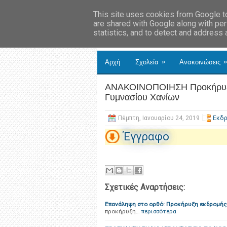
This site uses cookies from Google to 
are shared with Google along with per
statistics, and to detect and address
»
»
Αρχή
Σχολεία
Ανακοινώσεις
ΑΝΑΚΟΙΝΟΠΟΙΗΣΗ Προκήρυξη 
Γυμνασίου Χανίων
Πέμπτη, Ιανουαρίου 24, 2019
Εκδ
Έγγραφο
Σχετικές Αναρτήσεις:
Επανάληψη στο ορθό: Προκήρυξη εκδρομής
προκήρυξη…
περισσότερα