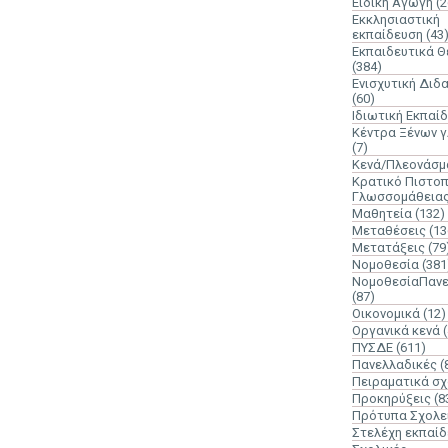
Ειδική Αγωγή
(2
Εκκλησιαστική
εκπαίδευση
(43
Εκπαιδευτικά 
(384)
Ενισχυτική Διδ
(60)
Ιδιωτική Εκπαί
Κέντρα Ξένων 
(7)
Κενά/Πλεονάσμ
Κρατικό Πιστοπ
Γλωσσομάθεια
Μαθητεία
(132)
Μεταθέσεις
(13
Μετατάξεις
(79
Νομοθεσία
(381
ΝομοθεσίαΠανε
(87)
Οικονομικά
(12)
Οργανικά κενά
ΠΥΣΔΕ
(611)
Πανελλαδικές
(
Πειραματικά σχ
Προκηρύξεις
(8
Πρότυπα Σχολε
Στελέχη εκπαί