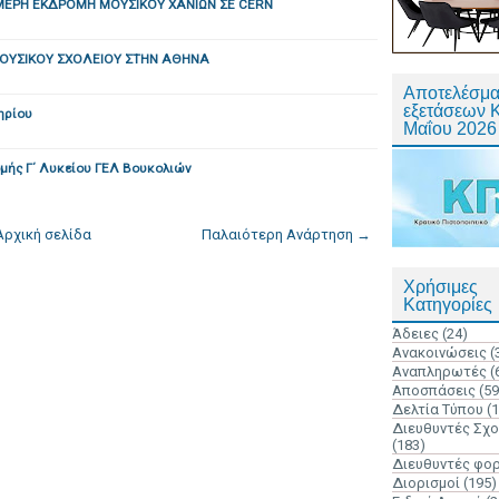
ΕΡΗ ΕΚΔΡΟΜΗ ΜΟΥΣΙΚΟΥ ΧΑΝΙΩΝ ΣΕ CERN
ΟΥΣΙΚΟΥ ΣΧΟΛΕΙΟΥ ΣΤΗΝ ΑΘΗΝΑ
Αποτελέσμα
εξετάσεων 
ηρίου
Μαΐου 2026
μής Γ΄ Λυκείου ΓΕΛ Βουκολιών
Αρχική σελίδα
Παλαιότερη Ανάρτηση →
Χρήσιμες
Κατηγορίες
Άδειες
(24)
Ανακοινώσεις
(
Αναπληρωτές
(
Αποσπάσεις
(59
Δελτία Τύπου
(
Διευθυντές Σχ
(183)
Διευθυντές φο
Διορισμοί
(195)