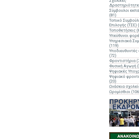
Σχολικές
Δραστηριότητε
Σύμβουλοι εκπ
(81)
Τοπικό Συμβούλ
Επιλογής (ΤΣΕ)
Τοποθετήσεις
(
Υπεύθυνοι φορ
Υπηρεσιακά Συ
(119)
Υποδιευθυντές
(72)
Φροντιστήρια
(
Φυσική Αγωγή
(
Ψηφιακές Υπογ
Ψηφιακό φροντ
(20)
Ωνάσεια σχολεί
Ωρομίσθιοι
(106