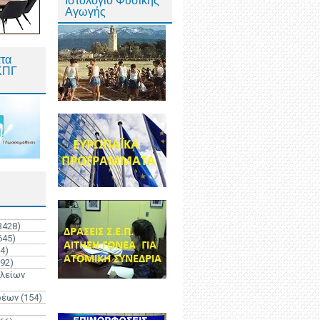
Ιστολόγιο Φυσικής
Αγωγής
τα
ΚΠΓ
3428)
645)
4)
192)
ολείων
ρέων
(154)