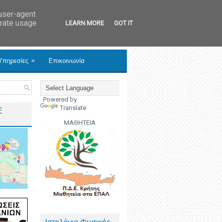
 user-agent
erate usage
LEARN MORE
GOT IT
»
Υπηρεσίες
Επικοινωνία
Powered by
Translate
Ε
ΜΑΘΗΤΕΙΑ