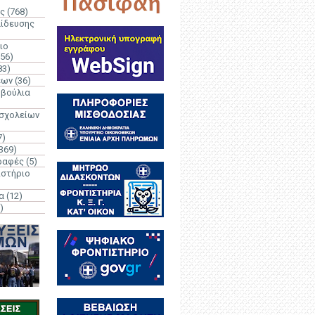
ς
(768)
αίδευσης
ιο
(56)
83)
έων
(36)
μβούλια
 σχολείων
7)
369)
ραφές
(5)
ιστήριο
α
(12)
)