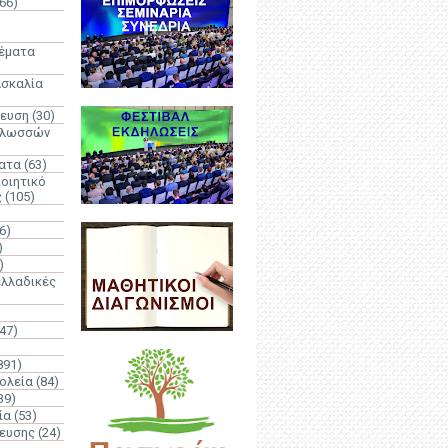
66)
)
Θέματα
ασκαλία
δευση
(30)
γλωσσών
ατα
(63)
οιητικό
ς
(105)
6)
)
)
λλαδικές
(47)
891)
ολεία
(84)
39)
ία
(53)
δευσης
(24)