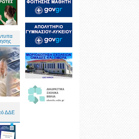
Έντυπα
τησης
πό ΔΔΕ