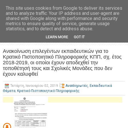
This site uses cookies from Google to deliver its services
and to analyze traffic. Your IP address and user-agent are
shared with Google along with performance and security
metrics to ensure quality of service, generate usage
statistics, and to detect and address abuse.
LEARN MORE
GOT IT
Ανακοίνωση επιλεγέντων εκπαιδευτικών για το
Κρατικό Πιστοποιητικό Πληροφορικής ΚΠΠ, σχ. έτος
2018-2019, οι οποίοι έχουν αποδεχθεί την
τοποθέτησή τους και Σχολικές Μονάδες που δεν
έχουν καλυφθεί
Τετάρτη, Ιανουαρίου 02, 2019
Αναπληρωτές
,
Εκπαιδευτικά
Θέματα
,
Κρατικό Πιστοποιητικό Πληροφορικής