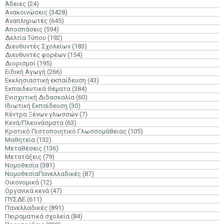
Άδειες
(24)
Ανακοινώσεις
(3428)
Αναπληρωτές
(645)
Αποσπάσεις
(594)
Δελτία Τύπου
(192)
Διευθυντές Σχολείων
(183)
Διευθυντές φορέων
(154)
Διορισμοί
(195)
Ειδική Αγωγή
(266)
Εκκλησιαστική εκπαίδευση
(43)
Εκπαιδευτικά Θέματα
(384)
Ενισχυτική Διδασκαλία
(60)
Ιδιωτική Εκπαίδευση
(30)
Κέντρα Ξένων γλωσσών
(7)
Κενά/Πλεονάσματα
(63)
Κρατικό Πιστοποιητικό Γλωσσομάθειας
(105)
Μαθητεία
(132)
Μεταθέσεις
(136)
Μετατάξεις
(79)
Νομοθεσία
(381)
ΝομοθεσίαΠανελλαδικές
(87)
Οικονομικά
(12)
Οργανικά κενά
(47)
ΠΥΣΔΕ
(611)
Πανελλαδικές
(891)
Πειραματικά σχολεία
(84)