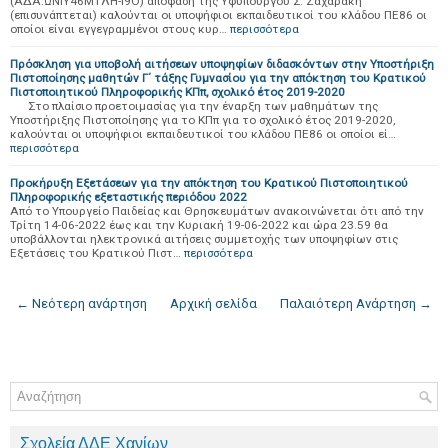
(ΑΔΑ:ΩΝΙΥ46ΜΤΛΗ-Ι9Ο) απόφαση της Υφυπουργού Σ. Ζαχαράκη
(επισυνάπτεται) καλούνται οι υποψήφιοι εκπαιδευτικοί του κλάδου ΠΕ86 οι
οποίοι είναι εγγεγραμμένοι στους κυρ…
περισσότερα
Πρόσκληση για υποβολή αιτήσεων υποψηφίων διδασκόντων στην Υποστήριξη
Πιστοποίησης μαθητών Γ΄ τάξης Γυμνασίου για την απόκτηση του Κρατικού
Πιστοποιητικού Πληροφορικής ΚΠπ, σχολικό έτος 2019-2020
Στο πλαίσιο προετοιμασίας για την έναρξη των μαθημάτων της
Υποστήριξης Πιστοποίησης για το ΚΠπ για το σχολικό έτος 2019-2020,
καλούνται οι υποψήφιοι εκπαιδευτικοί του κλάδου ΠΕ86 οι οποίοι εί…
περισσότερα
Προκήρυξη Εξετάσεων για την απόκτηση του Κρατικού Πιστοποιητικού
Πληροφορικής εξεταστικής περιόδου 2022
Από το Υπουργείο Παιδείας και Θρησκευμάτων ανακοινώνεται ότι από την
Τρίτη 14-06-2022 έως και την Κυριακή 19-06-2022 και ώρα 23.59 θα
υποβάλλονται ηλεκτρονικά αιτήσεις συμμετοχής των υποψηφίων στις
Εξετάσεις του Κρατικού Πιστ…
περισσότερα
← Νεότερη ανάρτηση
Αρχική σελίδα
Παλαιότερη Ανάρτηση →
Σχολεία ΔΔΕ Χανίων