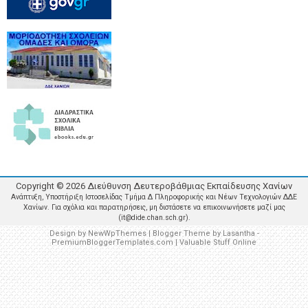
Copyright ©
2026
Διεύθυνση Δευτεροβάθμιας Εκπαίδευσης Χανίων
Ανάπτυξη, Υποστήριξη Ιστοσελίδας Τμήμα Δ Πληροφορικής και Νέων Τεχνολογιών ΔΔΕ
Χανίων. Για σχόλια και παρατηρήσεις, μη διστάσετε να επικοινωνήσετε μαζί μας
(it@dide.chan.sch.gr).
Design by
NewWpThemes
| Blogger Theme by
Lasantha
-
PremiumBloggerTemplates.com
|
Valuable Stuff Online