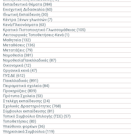
Εκπαιδευτικά Θέματα
(384)
Ενισχυτική Διδασκαλία
(60)
Ιδιωτική Εκπαίδευση
(30)
Κέντρα Ξένων γλωσσών
(7)
Κενά/Πλεονάσματα
(63)
Κρατικό Πιστοποιητικό Γλωσσομάθειας
(105)
Λειτουργικές Τοποθετήσεις-Κενά
(1)
Μαθητεία
(132)
Μεταθέσεις
(136)
Μετατάξεις
(79)
Νομοθεσία
(381)
ΝομοθεσίαΠανελλαδικές
(87)
Οικονομικά
(12)
Οργανικά κενά
(47)
ΠΥΣΔΕ
(612)
Πανελλαδικές
(891)
Πειραματικά σχολεία
(84)
Προκηρύξεις
(839)
Πρότυπα Σχολεία
(53)
Στελέχη εκπαίδευσης
(24)
Σχολικές Δραστηριότητες
(768)
Σύμβουλοι εκπαίδευσης
(81)
Τοπικό Συμβούλιο Επιλογής (ΤΣΕ)
(57)
Τοποθετήσεις
(83)
Υπεύθυνοι φορέων
(36)
Υπηρεσιακά Συμβούλια
(119)