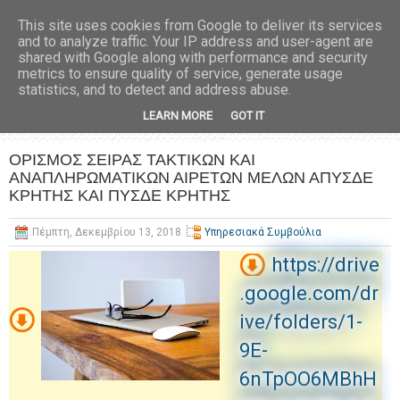
This site uses cookies from Google to deliver its services
and to analyze traffic. Your IP address and user-agent are
shared with Google along with performance and security
metrics to ensure quality of service, generate usage
statistics, and to detect and address abuse.
LEARN MORE
GOT IT
ΟΡΙΣΜΟΣ ΣΕΙΡΑΣ ΤΑΚΤΙΚΩΝ ΚΑΙ
ΑΝΑΠΛΗΡΩΜΑΤΙΚΩΝ ΑΙΡΕΤΩΝ ΜΕΛΩΝ ΑΠΥΣΔΕ
ΚΡΗΤΗΣ ΚΑΙ ΠΥΣΔΕ ΚΡΗΤΗΣ
Πέμπτη, Δεκεμβρίου 13, 2018
Υπηρεσιακά Συμβούλια
https://drive
.google.com/dr
ive/folders/1-
9E-
6nTpOO6MBhH