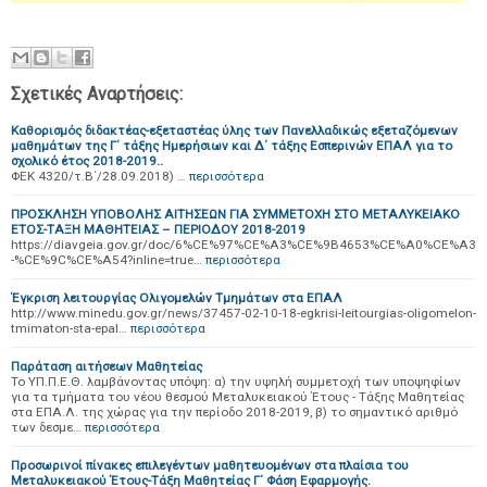
Σχετικές Αναρτήσεις:
Καθορισμός διδακτέας-εξεταστέας ύλης των Πανελλαδικώς εξεταζόμενων
μαθημάτων της Γ΄ τάξης Ημερήσιων και Δ΄ τάξης Εσπερινών ΕΠΑΛ για το
σχολικό έτος 2018-2019..
ΦΕΚ 4320/τ.Β΄/28.09.2018) …
περισσότερα
ΠΡΟΣΚΛΗΣΗ ΥΠΟΒΟΛΗΣ ΑΙΤΗΣΕΩΝ ΓΙΑ ΣΥΜΜΕΤΟΧΗ ΣΤΟ ΜΕΤΑΛΥΚΕΙΑΚΟ
ΕΤΟΣ-ΤΑΞΗ ΜΑΘΗΤΕΙΑΣ – ΠΕΡΙΟΔΟΥ 2018-2019
https://diavgeia.gov.gr/doc/6%CE%97%CE%A3%CE%9B4653%CE%A0%CE%A3
-%CE%9C%CE%A54?inline=true…
περισσότερα
Έγκριση λειτουργίας Ολιγομελών Τμημάτων στα ΕΠΑΛ
http://www.minedu.gov.gr/news/37457-02-10-18-egkrisi-leitourgias-oligomelon-
tmimaton-sta-epal…
περισσότερα
Παράταση αιτήσεων Μαθητείας
Το ΥΠ.Π.Ε.Θ. λαμβάνοντας υπόψη: α) την υψηλή συμμετοχή των υποψηφίων
για τα τμήματα του νέου θεσμού Μεταλυκειακού Έτους - Τάξης Μαθητείας
στα ΕΠΑ.Λ. της χώρας για την περίοδο 2018-2019, β) το σημαντικό αριθμό
των δεσμε…
περισσότερα
Προσωρινοί πίνακες επιλεγέντων μαθητευομένων στα πλαίσια του
Μεταλυκειακού Έτους-Τάξη Μαθητείας Γ΄ Φάση Εφαρμογής.