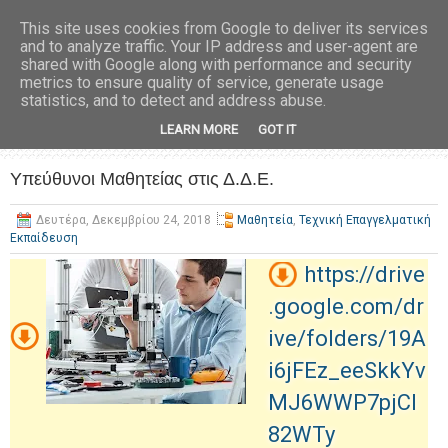
This site uses cookies from Google to deliver its services
and to analyze traffic. Your IP address and user-agent are
shared with Google along with performance and security
metrics to ensure quality of service, generate usage
statistics, and to detect and address abuse.
LEARN MORE
GOT IT
Υπεύθυνοι Μαθητείας στις Δ.Δ.Ε.
Δευτέρα, Δεκεμβρίου 24, 2018
Μαθητεία
,
Τεχνική Επαγγελματική
Εκπαίδευση
https://drive
.google.com/dr
ive/folders/19A
i6jFEz_eeSkkYv
MJ6WWP7pjCl
82WTy