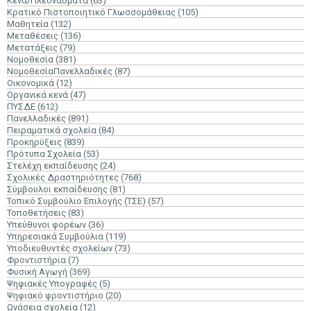
Κενά/Πλεονάσματα
(63)
Κρατικό Πιστοποιητικό Γλωσσομάθειας
(105)
Μαθητεία
(132)
Μεταθέσεις
(136)
Μετατάξεις
(79)
Νομοθεσία
(381)
ΝομοθεσίαΠανελλαδικές
(87)
Οικονομικά
(12)
Οργανικά κενά
(47)
ΠΥΣΔΕ
(612)
Πανελλαδικές
(891)
Πειραματικά σχολεία
(84)
Προκηρύξεις
(839)
Πρότυπα Σχολεία
(53)
Στελέχη εκπαίδευσης
(24)
Σχολικές Δραστηριότητες
(768)
Σύμβουλοι εκπαίδευσης
(81)
Τοπικό Συμβούλιο Επιλογής (ΤΣΕ)
(57)
Τοποθετήσεις
(83)
Υπεύθυνοι φορέων
(36)
Υπηρεσιακά Συμβούλια
(119)
Υποδιευθυντές σχολείων
(73)
Φροντιστήρια
(7)
Φυσική Αγωγή
(369)
Ψηφιακές Υπογραφές
(5)
Ψηφιακό φροντιστήριο
(20)
Ωνάσεια σχολεία
(12)