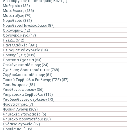
Λειτουργικές Τοποθετήσεις-Κενά
(1)
Μαθητεία
(132)
Μεταθέσεις
(136)
Μετατάξεις
(79)
Νομοθεσία
(381)
ΝομοθεσίαΠανελλαδικές
(87)
Οικονομικά
(12)
Οργανικά κενά
(47)
ΠΥΣΔΕ
(612)
Πανελλαδικές
(891)
Πειραματικά σχολεία
(84)
Προκηρύξεις
(839)
Πρότυπα Σχολεία
(53)
Στελέχη εκπαίδευσης
(24)
Σχολικές Δραστηριότητες
(768)
Σύμβουλοι εκπαίδευσης
(81)
Τοπικό Συμβούλιο Επιλογής (ΤΣΕ)
(57)
Τοποθετήσεις
(83)
Υπεύθυνοι φορέων
(36)
Υπηρεσιακά Συμβούλια
(119)
Υποδιευθυντές σχολείων
(73)
Φροντιστήρια
(7)
Φυσική Αγωγή
(369)
Ψηφιακές Υπογραφές
(5)
Ψηφιακό φροντιστήριο
(20)
Ωνάσεια σχολεία
(12)
Ωρομίσθιοι
(106)