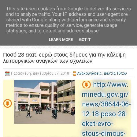
This site uses cookies from Google to deliver its services
and to analyze traffic. Your IP address and user-agent are
shared with Google along with performance and security
metrics to ensure quality of service, generate usage
statistics, and to detect and address abuse.
LEARN MORE
GOT IT
Ποσό 28 εκατ. ευρώ στους δήμους για την κάλυψη
λειτουργικών αναγκών των σχολείων
Παρασκευή, Δεκεμβρίου 07, 2018
Ανακοινώσεις
,
Δελτία Τύπου
http://www.
minedu.gov.gr/
news/38644-06-
12-18-poso-28-
ekat-evro-
stous-dimous-