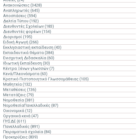
Ανακοινώσεις
(3428)
Αναπληρωτές
(645)
Αποσπάσεις
(594)
Δελτία Τύπου
(192)
Διευθυντές Σχολείων
(183)
Διευθυντές φορέων
(154)
Διορισμοί
(195)
Ειδική Αγωγή
(266)
Εκκλησιαστική εκπαίδευση
(43)
Εκπαιδευτικά Θέματα
(384)
Ενισχυτική Διδασκαλία
(60)
Ιδιωτική Εκπαίδευση
(30)
Κέντρα Ξένων γλωσσών
(7)
Κενά/Πλεονάσματα
(63)
Κρατικό Πιστοποιητικό Γλωσσομάθειας
(105)
Μαθητεία
(132)
Μεταθέσεις
(136)
Μετατάξεις
(79)
Νομοθεσία
(381)
ΝομοθεσίαΠανελλαδικές
(87)
Οικονομικά
(12)
Οργανικά κενά
(47)
ΠΥΣΔΕ
(611)
Πανελλαδικές
(891)
Πειραματικά σχολεία
(84)
Προκηρύξεις
(839)