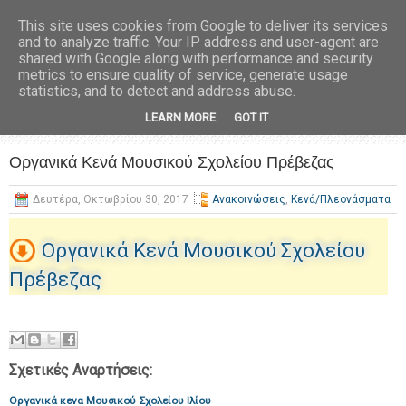
This site uses cookies from Google to deliver its services
and to analyze traffic. Your IP address and user-agent are
shared with Google along with performance and security
metrics to ensure quality of service, generate usage
statistics, and to detect and address abuse.
LEARN MORE
GOT IT
Οργανικά Κενά Μουσικού Σχολείου Πρέβεζας
Δευτέρα, Οκτωβρίου 30, 2017
Ανακοινώσεις
,
Κενά/Πλεονάσματα
Οργανικά Κενά Μουσικού Σχολείου
Πρέβεζας
Σχετικές Αναρτήσεις:
Οργανικά κενα Μουσικού Σχολείου Ιλίου