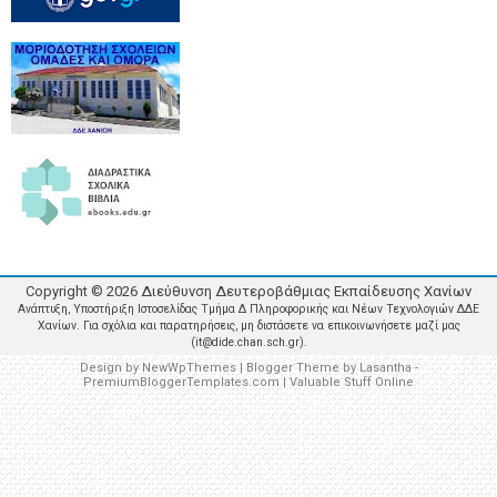
Copyright ©
2026
Διεύθυνση Δευτεροβάθμιας Εκπαίδευσης Χανίων
Ανάπτυξη, Υποστήριξη Ιστοσελίδας Τμήμα Δ Πληροφορικής και Νέων Τεχνολογιών ΔΔΕ
Χανίων. Για σχόλια και παρατηρήσεις, μη διστάσετε να επικοινωνήσετε μαζί μας
(it@dide.chan.sch.gr).
Design by
NewWpThemes
| Blogger Theme by
Lasantha
-
PremiumBloggerTemplates.com
|
Valuable Stuff Online