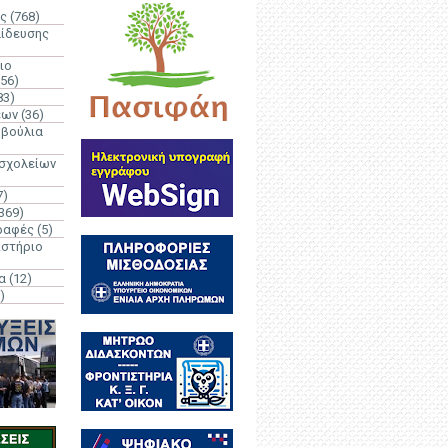
ς
(768)
αίδευσης
ιο
(56)
83)
έων
(36)
μβούλια
 σχολείων
7)
369)
ραφές
(5)
ιστήριο
α
(12)
)