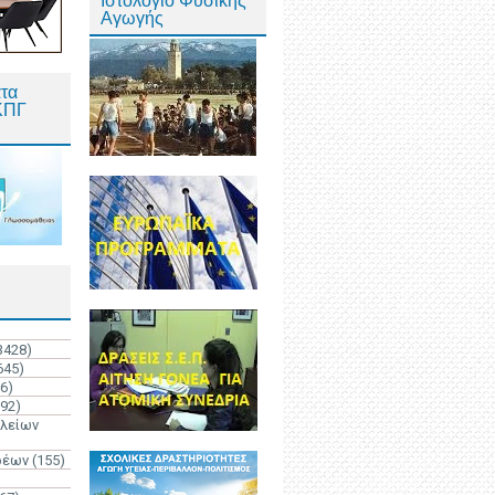
Ιστολόγιο Φυσικής
Αγωγής
τα
ΚΠΓ
3428)
645)
6)
192)
ολείων
ρέων
(155)