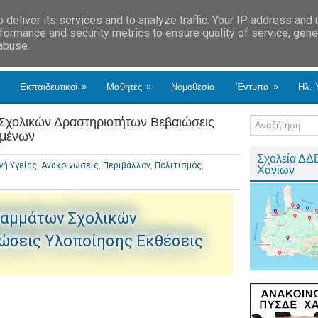
deliver its services and to analyze traffic. Your IP address and
formance and security metrics to ensure quality of service, gen
 abuse.
»
»
»
Εκπαιδευτικοί
Μαθητές
Νομοθεσία
Έντυπα
Ηλ. 
χολικών Δραστηριοτήτων Βεβαιώσεις
γμένων
Σχολεία ΔΔ
ή Υγείας
,
Ανακοινώσεις
,
Περιβάλλον
,
Πολιτισμός
,
Χανίων
αμμάτων Σχολικών
ώσεις Υλοποίησης Εκθέσεις