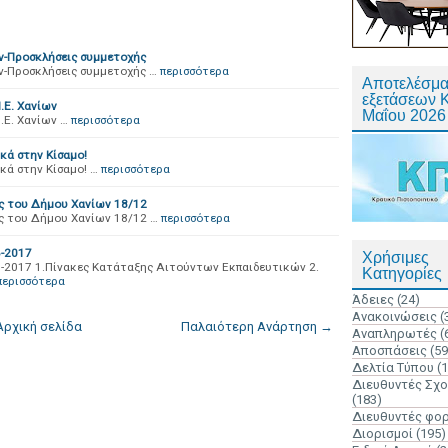
-Προσκλήσεις συμμετοχής
-Προσκλήσεις συμμετοχής …
περισσότερα
Αποτελέσμα
εξετάσεων 
.Ε. Χανίων
Μαΐου 2026
.Ε. Χανίων …
περισσότερα
κά στην Κίσαμο!
κά στην Κίσαμο! …
περισσότερα
ας του Δήμου Χανίων 18/12
ας του Δήμου Χανίων 18/12 …
περισσότερα
6-2017
Χρήσιμες
6-2017 1.Πίνακες Κατάταξης Αιτούντων Εκπαιδευτικών 2.
Κατηγορίες
περισσότερα
Άδειες
(24)
Ανακοινώσεις
(
Αρχική σελίδα
Παλαιότερη Ανάρτηση →
Αναπληρωτές
(
Αποσπάσεις
(59
Δελτία Τύπου
(
Διευθυντές Σχ
(183)
Διευθυντές φο
Διορισμοί
(195)