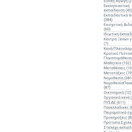
Ειδική Αγωγή
(2
Εκκλησιαστική
εκπαίδευση
(43
Εκπαιδευτικά 
(384)
Ενισχυτική Διδ
(60)
Ιδιωτική Εκπαί
Κέντρα Ξένων 
(7)
Κενά/Πλεονάσμ
Κρατικό Πιστοπ
Γλωσσομάθεια
Μαθητεία
(132)
Μεταθέσεις
(13
Μετατάξεις
(79
Νομοθεσία
(381
ΝομοθεσίαΠανε
(87)
Οικονομικά
(12)
Οργανικά κενά
ΠΥΣΔΕ
(611)
Πανελλαδικές
(
Πειραματικά σχ
Προκηρύξεις
(8
Πρότυπα Σχολε
Στελέχη εκπαί