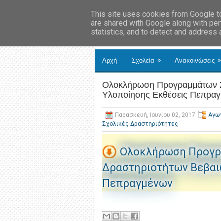
This site uses cookies from Google to 
are shared with Google along with per
statistics, and to detect and address
»
»
Αρχή
Σχολεία
Ανακοινώσεις
Ολοκλήρωση Προγραμμάτων Σ
Υλοποίησης Εκθέσεις Πεπρα
Παρασκευή, Ιουνίου 02, 2017
Αγωγ
Σχολικές Δραστηριότητες
Ολοκλήρωση Προγρ
Δραστηριοτήτων Βεβαι
Πεπραγμένων