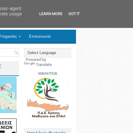
 user-agent
erate usage
LEARN MORE
GOT IT
»
Υπηρεσίες
Επικοινωνία
Powered by
Translate
Ε
ΜΑΘΗΤΕΙΑ