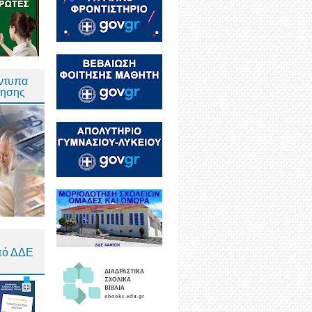
Έντυπα
τησης
πό ΔΔΕ