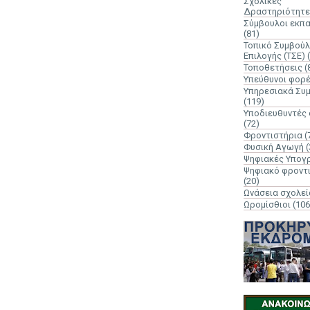
Σχολικές
Δραστηριότητε
Σύμβουλοι εκπ
(81)
Τοπικό Συμβούλ
Επιλογής (ΤΣΕ)
Τοποθετήσεις
(
Υπεύθυνοι φορ
Υπηρεσιακά Συ
(119)
Υποδιευθυντές
(72)
Φροντιστήρια
(
Φυσική Αγωγή
(
Ψηφιακές Υπογ
Ψηφιακό φροντ
(20)
Ωνάσεια σχολεί
Ωρομίσθιοι
(106