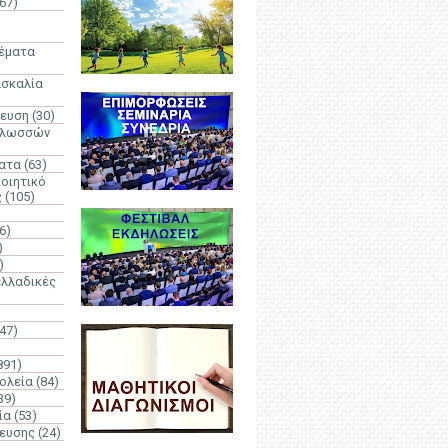
67)
)
Θέματα
ασκαλία
δευση
(30)
γλωσσών
ατα
(63)
οιητικό
ς
(105)
6)
)
)
λλαδικές
(47)
891)
ολεία
(84)
39)
ία
(53)
δευσης
(24)