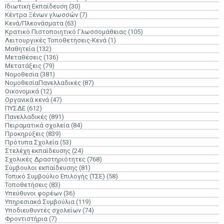
Ιδιωτική Εκπαίδευση
(30)
Κέντρα Ξένων γλωσσών
(7)
Κενά/Πλεονάσματα
(63)
Κρατικό Πιστοποιητικό Γλωσσομάθειας
(105)
Λειτουργικές Τοποθετήσεις-Κενά
(1)
Μαθητεία
(132)
Μεταθέσεις
(136)
Μετατάξεις
(79)
Νομοθεσία
(381)
ΝομοθεσίαΠανελλαδικές
(87)
Οικονομικά
(12)
Οργανικά κενά
(47)
ΠΥΣΔΕ
(612)
Πανελλαδικές
(891)
Πειραματικά σχολεία
(84)
Προκηρύξεις
(839)
Πρότυπα Σχολεία
(53)
Στελέχη εκπαίδευσης
(24)
Σχολικές Δραστηριότητες
(768)
Σύμβουλοι εκπαίδευσης
(81)
Τοπικό Συμβούλιο Επιλογής (ΤΣΕ)
(58)
Τοποθετήσεις
(83)
Υπεύθυνοι φορέων
(36)
Υπηρεσιακά Συμβούλια
(119)
Υποδιευθυντές σχολείων
(74)
Φροντιστήρια
(7)