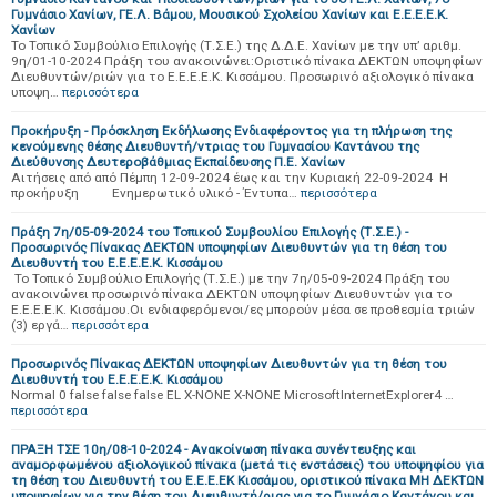
Γυμνάσιο Χανίων, ΓΕ.Λ. Βάμου, Μουσικού Σχολείου Χανίων και Ε.Ε.Ε.Ε.Κ.
Χανίων
Το Τοπικό Συμβούλιο Επιλογής (Τ.Σ.Ε.) της Δ.Δ.Ε. Χανίων με την υπ’ αριθμ.
9η/01-10-2024 Πράξη του ανακοινώνει:Οριστικό πίνακα ΔΕΚΤΩΝ υποψηφίων
Διευθυντών/ριών για το Ε.Ε.Ε.Ε.Κ. Κισσάμου. Προσωρινό αξιολογικό πίνακα
υποψη…
περισσότερα
Προκήρυξη - Πρόσκληση Εκδήλωσης Ενδιαφέροντος για τη πλήρωση της
κενούμενης θέσης Διευθυντή/ντριας του Γυμνασίου Καντάνου της
Διεύθυνσης Δευτεροβάθμιας Εκπαίδευσης Π.Ε. Χανίων
Αιτήσεις από από Πέμπη 12-09-2024 έως και την Κυριακή 22-09-2024 Η
προκήρυξη Ενημερωτικό υλικό - Έντυπα…
περισσότερα
Πράξη 7η/05-09-2024 του Τοπικού Συμβουλίου Επιλογής (Τ.Σ.Ε.) -
Προσωρινός Πίνακας ΔΕΚΤΩΝ υποψηφίων Διευθυντών για τη θέση του
Διευθυντή του Ε.Ε.Ε.Ε.Κ. Κισσάμου
Το Τοπικό Συμβούλιο Επιλογής (Τ.Σ.Ε.) με την 7η/05-09-2024 Πράξη του
ανακοινώνει προσωρινό πίνακα ΔΕΚΤΩΝ υποψηφίων Διευθυντών για το
Ε.Ε.Ε.Ε.Κ. Κισσάμου.Οι ενδιαφερόμενοι/ες μπορούν μέσα σε προθεσμία τριών
(3) εργά…
περισσότερα
Προσωρινός Πίνακας ΔΕΚΤΩΝ υποψηφίων Διευθυντών για τη θέση του
Διευθυντή του Ε.Ε.Ε.Ε.Κ. Κισσάμου
Normal 0 false false false EL X-NONE X-NONE MicrosoftInternetExplorer4 …
περισσότερα
ΠΡΑΞΗ ΤΣΕ 10η/08-10-2024 - Ανακοίνωση πίνακα συνέντευξης και
αναμορφωμένου αξιολογικού πίνακα (μετά τις ενστάσεις) του υποψηφίου για
τη θέση του Διευθυντή του Ε.Ε.Ε.ΕΚ Κισσάμου, οριστικού πίνακα ΜΗ ΔΕΚΤΩΝ
υποψηφίων για την θέση του Διευθυντή/ριας για το Γυμνάσιο Καντάνου και