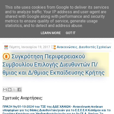
This site uses cookies from Google to deliver its services
and to analyze traffic. Your IP address and user-agent are
shared with Google along with performance and security
metrics to ensure quality of service, generate usage
statistics, and to detect and address abuse.
LEARN MORE
GOT IT
Πέμπτη, Ιανουαρίου 19, 2017
Ανακοινώσεις
,
Διευθυντές Σχολείων
Συγκρότηση Περιφερειακού
Συμβουλίου Επιλογής Διευθυντών Π/
θμιας και Δ/θμιας Εκπαίδευσης Κρήτης
Σχετικές Αναρτήσεις:
ΠΡΑΞΗ 9η/01-10-2024 του ΤΣΕ της ΔΔΕ ΧΑΝΙΩΝ - Ανακοίνωση πινάκων
υποψηφίων για τις θέσεις Διευθυντών/ριών για το Ε.Ε.Ε.Ε.Κ Κισσάμου και το
Γυμνάσιο Καντάνου και Υποδιευθυντών/ριών για το 3ο ΓΕ.Λ. Χανίων, 7ο