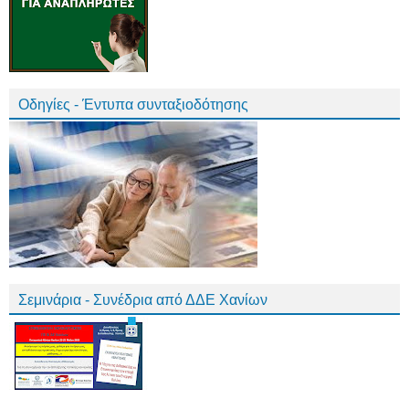
Οδηγίες - Έντυπα συνταξιοδότησης
Σεμινάρια - Συνέδρια από ΔΔΕ Χανίων