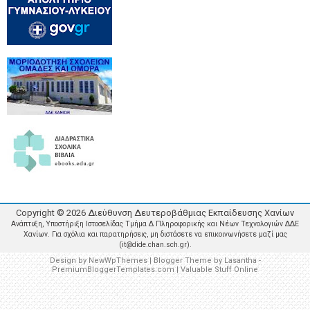
Copyright ©
2026
Διεύθυνση Δευτεροβάθμιας Εκπαίδευσης Χανίων
Ανάπτυξη, Υποστήριξη Ιστοσελίδας Τμήμα Δ Πληροφορικής και Νέων Τεχνολογιών ΔΔΕ
Χανίων. Για σχόλια και παρατηρήσεις, μη διστάσετε να επικοινωνήσετε μαζί μας
(it@dide.chan.sch.gr).
Design by
NewWpThemes
| Blogger Theme by
Lasantha
-
PremiumBloggerTemplates.com
|
Valuable Stuff Online