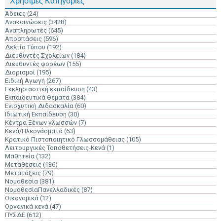
Χρήσιμες Κατηγορίες
Άδειες
(24)
Ανακοινώσεις
(3428)
Αναπληρωτές
(645)
Αποσπάσεις
(596)
Δελτία Τύπου
(192)
Διευθυντές Σχολείων
(184)
Διευθυντές φορέων
(155)
Διορισμοί
(195)
Ειδική Αγωγή
(267)
Εκκλησιαστική εκπαίδευση
(43)
Εκπαιδευτικά Θέματα
(384)
Ενισχυτική Διδασκαλία
(60)
Ιδιωτική Εκπαίδευση
(30)
Κέντρα Ξένων γλωσσών
(7)
Κενά/Πλεονάσματα
(63)
Κρατικό Πιστοποιητικό Γλωσσομάθειας
(105)
Λειτουργικές Τοποθετήσεις-Κενά
(1)
Μαθητεία
(132)
Μεταθέσεις
(136)
Μετατάξεις
(79)
Νομοθεσία
(381)
ΝομοθεσίαΠανελλαδικές
(87)
Οικονομικά
(12)
Οργανικά κενά
(47)
ΠΥΣΔΕ
(612)