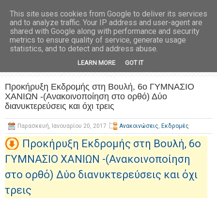
This site uses cookies from Google to deliver its services
and to analyze traffic. Your IP address and user-agent are
shared with Google along with performance and security
metrics to ensure quality of service, generate usage
statistics, and to detect and address abuse.
LEARN MORE
GOT IT
Προκήρυξη Εκδρομής στη Βουλή, 6ο ΓΥΜΝΑΣΙΟ
ΧΑΝΙΩΝ -(Ανακοινοποίηση στο ορθό) Δύο
διανυκτερεύσεις και όχι τρεις
Παρασκευή, Ιανουαρίου 20, 2017
Ανακοινώσεις
,
Εκδρομές
Προκήρυξη Εκδρομής στη Βουλή, 6ο
ΓΥΜΝΑΣΙΟ ΧΑΝΙΩΝ -(Ανακοινοποίηση
στο ορθό) Δύο διανυκτερεύσεις και όχι
τρεις