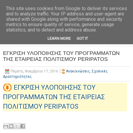
This site uses cookies from Google to deliver its services
and to analyze traffic. Your IP address and user-agent are
shared with Google along with performance and security
metrics to ensure quality of service, generate usage
statistics, and to detect and address abuse.
LEARN MORE
GOT IT
ΕΓΚΡΙΣΗ ΥΛΟΠΟΙΗΣΗΣ ΤΟΥ ΠΡΟΓΡΑΜΜΑΤΩΝ
ΤΗΣ ΕΤΑΙΡΕΙΑΣ ΠΟΛΙΤΙΣΜΟΥ PERIPATOS
Πέμπτη, Νοεμβρίου 17, 2016
Ανακοινώσεις
,
Σχολικές
Δραστηριότητες
ΕΓΚΡΙΣΗ ΥΛΟΠΟΙΗΣΗΣ ΤΟΥ
ΠΡΟΓΡΑΜΜΑΤΩΝ ΤΗΣ ΕΤΑΙΡΕΙΑΣ
ΠΟΛΙΤΙΣΜΟΥ PERIPATOS