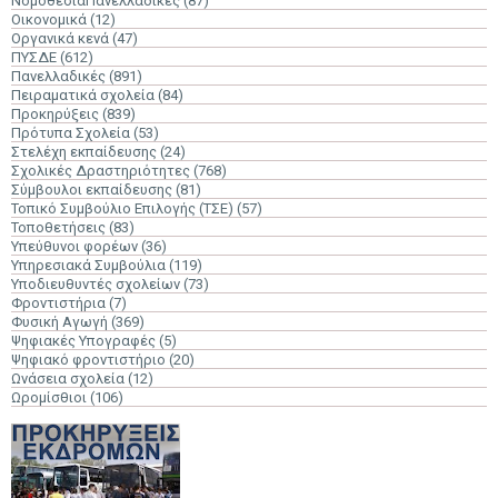
ΝομοθεσίαΠανελλαδικές
(87)
Οικονομικά
(12)
Οργανικά κενά
(47)
ΠΥΣΔΕ
(612)
Πανελλαδικές
(891)
Πειραματικά σχολεία
(84)
Προκηρύξεις
(839)
Πρότυπα Σχολεία
(53)
Στελέχη εκπαίδευσης
(24)
Σχολικές Δραστηριότητες
(768)
Σύμβουλοι εκπαίδευσης
(81)
Τοπικό Συμβούλιο Επιλογής (ΤΣΕ)
(57)
Τοποθετήσεις
(83)
Υπεύθυνοι φορέων
(36)
Υπηρεσιακά Συμβούλια
(119)
Υποδιευθυντές σχολείων
(73)
Φροντιστήρια
(7)
Φυσική Αγωγή
(369)
Ψηφιακές Υπογραφές
(5)
Ψηφιακό φροντιστήριο
(20)
Ωνάσεια σχολεία
(12)
Ωρομίσθιοι
(106)