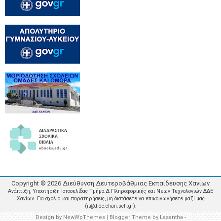
Copyright ©
2026
Διεύθυνση Δευτεροβάθμιας Εκπαίδευσης Χανίων
Ανάπτυξη, Υποστήριξη Ιστοσελίδας Τμήμα Δ Πληροφορικής και Νέων Τεχνολογιών ΔΔΕ
Χανίων. Για σχόλια και παρατηρήσεις, μη διστάσετε να επικοινωνήσετε μαζί μας
(it@dide.chan.sch.gr).
Design by
NewWpThemes
| Blogger Theme by
Lasantha
-