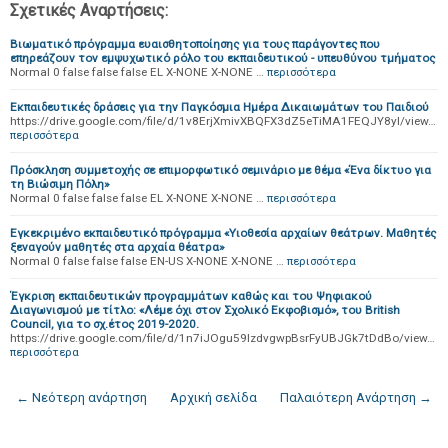
Σχετικές Αναρτήσεις:
Βιωματικό πρόγραμμα ευαισθητοποίησης για τους παράγοντες που
επηρεάζουν τον εμψυχωτικό ρόλο του εκπαιδευτικού - υπευθύνου τμήματος
Normal 0 false false false EL X-NONE X-NONE …
περισσότερα
Εκπαιδευτικές δράσεις για την Παγκόσμια Ημέρα Δικαιωμάτων του Παιδιού
https://drive.google.com/file/d/1v8ErjXmivXBQFX3dZ5eTiMA1FEQJY8yI/view…
περισσότερα
Πρόσκληση συμμετοχής σε επιμορφωτικό σεμινάριο με θέμα «Ένα δίκτυο για
τη Βιώσιμη Πόλη»
Normal 0 false false false EL X-NONE X-NONE …
περισσότερα
Εγκεκριμένο εκπαιδευτικό πρόγραμμα «Υιοθεσία αρχαίων θεάτρων. Μαθητές
ξεναγούν μαθητές στα αρχαία θέατρα»
Normal 0 false false false EN-US X-NONE X-NONE …
περισσότερα
Έγκριση εκπαιδευτικών προγραμμάτων καθώς και του Ψηφιακού
Διαγωνισμού με τίτλο: «Λέμε όχι στον Σχολικό Εκφοβισμό», του British
Council, για το σχ.έτος 2019-2020.
https://drive.google.com/file/d/1n7iJOgu59lzdvgwpBsrFyUBJGk7tDdBo/view…
περισσότερα
← Νεότερη ανάρτηση
Αρχική σελίδα
Παλαιότερη Ανάρτηση →