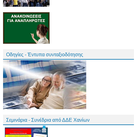
Οδηγίες - Έντυπα συνταξιοδότησης
Σεμινάρια - Συνέδρια από ΔΔΕ Χανίων