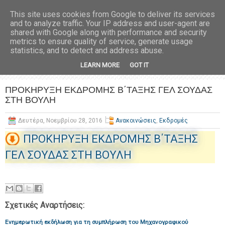
This site uses cookies from Google to deliver its services
and to analyze traffic. Your IP address and user-agent are
shared with Google along with performance and security
metrics to ensure quality of service, generate usage
statistics, and to detect and address abuse.
LEARN MORE
GOT IT
ΠΡΟΚΗΡΥΞΗ ΕΚΔΡΟΜΗΣ Β΄ΤΑΞΗΣ ΓΕΛ ΣΟΥΔΑΣ
ΣΤΗ ΒΟΥΛΗ
Δευτέρα, Νοεμβρίου 28, 2016
Ανακοινώσεις
,
Εκδρομές
ΠΡΟΚΗΡΥΞΗ ΕΚΔΡΟΜΗΣ Β΄ΤΑΞΗΣ
ΓΕΛ ΣΟΥΔΑΣ ΣΤΗ ΒΟΥΛΗ
Σχετικές Αναρτήσεις:
Ενημερωτική εκδήλωση για τη συμπλήρωση του Μηχανογραφικού