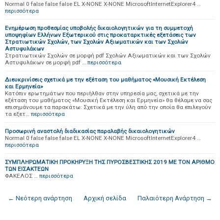
Normal 0 false false false EL X-NONE X-NONE MicrosoftInternetExplorer4 …
περισσότερα
Ενημέρωση προθεσμίας υποβολής δικαιολογητικών για τη συμμετοχή
υποψηφίων Ελλήνων Εξωτερικού στις προκαταρκτικές εξετάσεις των
Στρατιωτικών Σχολών, των Σχολών Αξιωματικών και των Σχολών
Αστυφυλάκων
Στρατιωτικών Σχολών σε μορφή pdf Σχολών Αξιωματικών και των Σχολών
Αστυφυλάκων σε μορφή pdf …
περισσότερα
Διευκρινίσεις σχετικά με την εξέταση του μαθήματος «Μουσική Εκτέλεση
και Ερμηνεία»
Kατόπιν ερωτημάτων που περιήλθαν στην υπηρεσία μας, σχετικά με την
εξέταση του μαθήματος «Μουσική Εκτέλεση και Ερμηνεία» θα θέλαμε να σας
επισημάνουμε τα παρακάτω: Σχετικά με την ύλη από την οποία θα επιλεγούν
τα εξετ…
περισσότερα
Προσωρινή αναστολή διαδικασίας παραλαβής δικαιολογητικών
Normal 0 false false false EL X-NONE X-NONE MicrosoftInternetExplorer4 …
περισσότερα
ΣΥΜΠΛΗΡΩΜΑΤΙΚΗ ΠΡΟΚΗΡΥΞΗ ΤΗΣ ΠΥΡΟΣΒΕΣΤΙΚΗΣ 2019 ΜΕ ΤΟΝ ΑΡΙΘΜΟ
ΤΩΝ ΕΙΣΑΚΤΕΩΝ
ΦΑΚΕΛΟΣ …
περισσότερα
← Νεότερη ανάρτηση
Αρχική σελίδα
Παλαιότερη Ανάρτηση →