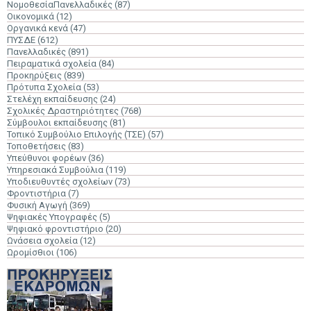
ΝομοθεσίαΠανελλαδικές
(87)
Οικονομικά
(12)
Οργανικά κενά
(47)
ΠΥΣΔΕ
(612)
Πανελλαδικές
(891)
Πειραματικά σχολεία
(84)
Προκηρύξεις
(839)
Πρότυπα Σχολεία
(53)
Στελέχη εκπαίδευσης
(24)
Σχολικές Δραστηριότητες
(768)
Σύμβουλοι εκπαίδευσης
(81)
Τοπικό Συμβούλιο Επιλογής (ΤΣΕ)
(57)
Τοποθετήσεις
(83)
Υπεύθυνοι φορέων
(36)
Υπηρεσιακά Συμβούλια
(119)
Υποδιευθυντές σχολείων
(73)
Φροντιστήρια
(7)
Φυσική Αγωγή
(369)
Ψηφιακές Υπογραφές
(5)
Ψηφιακό φροντιστήριο
(20)
Ωνάσεια σχολεία
(12)
Ωρομίσθιοι
(106)