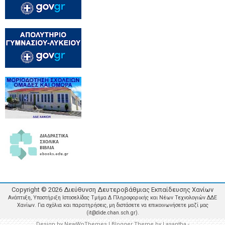
Copyright ©
2026
Διεύθυνση Δευτεροβάθμιας Εκπαίδευσης Χανίων
Ανάπτυξη, Υποστήριξη Ιστοσελίδας Τμήμα Δ Πληροφορικής και Νέων Τεχνολογιών ΔΔΕ
Χανίων. Για σχόλια και παρατηρήσεις, μη διστάσετε να επικοινωνήσετε μαζί μας
(it@dide.chan.sch.gr).
Design by
NewWpThemes
| Blogger Theme by
Lasantha
-