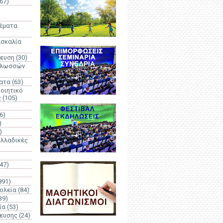
67)
)
Θέματα
ασκαλία
δευση
(30)
γλωσσών
ατα
(63)
οιητικό
ς
(105)
6)
)
)
λλαδικές
(47)
891)
ολεία
(84)
39)
ία
(53)
δευσης
(24)