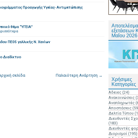
ρογράμματος Προαγωγής Υγείας- Αντιμετώπισης
Αποτελέσμα
νικό θέμα “ΥΓΕΙΑ”
εξετάσεων 
ερισσότερα
Μαΐου 2026
δου ΠΕ05 γαλλικής Ν. Χανίων
το Διαδίκτυο
Αρχική σελίδα
Παλαιότερη Ανάρτηση →
Χρήσιμες
Κατηγορίες
Άδειες
(24)
Ανακοινώσεις
(
Αναπληρωτές
(
Αποσπάσεις
(59
Δελτία Τύπου
(
Διευθυντές Σχ
(183)
Διευθυντές φο
Διορισμοί
(195)