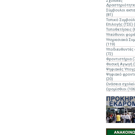
Σχολικές
Δραστηριότητε
Σύμβουλοι εκπ
(81)
Τοπικό Συμβούλ
Επιλογής (ΤΣΕ)
Τοποθετήσεις
(
Υπεύθυνοι φορ
Υπηρεσιακά Συ
(119)
Υποδιευθυντές
(72)
Φροντιστήρια
(
Φυσική Αγωγή
(
Ψηφιακές Υπογ
Ψηφιακό φροντ
(20)
Ωνάσεια σχολεί
Ωρομίσθιοι
(106