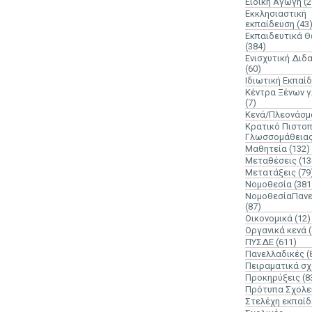
Ειδική Αγωγή
(2
Εκκλησιαστική
εκπαίδευση
(43
Εκπαιδευτικά 
(384)
Ενισχυτική Διδ
(60)
Ιδιωτική Εκπαί
Κέντρα Ξένων 
(7)
Κενά/Πλεονάσμ
Κρατικό Πιστοπ
Γλωσσομάθεια
Μαθητεία
(132)
Μεταθέσεις
(13
Μετατάξεις
(79
Νομοθεσία
(381
ΝομοθεσίαΠανε
(87)
Οικονομικά
(12)
Οργανικά κενά
ΠΥΣΔΕ
(611)
Πανελλαδικές
(
Πειραματικά σχ
Προκηρύξεις
(8
Πρότυπα Σχολε
Στελέχη εκπαί