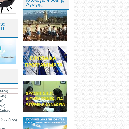
Ιστολόγιο Φυσικής
Αγωγής
τα
ΚΠΓ
3428)
645)
6)
192)
ολείων
ρέων
(155)