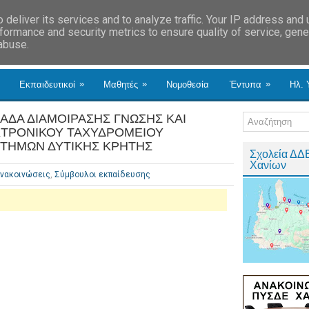
deliver its services and to analyze traffic. Your IP address and
formance and security metrics to ensure quality of service, gen
 abuse.
»
»
»
Εκπαιδευτικοί
Μαθητές
Νομοθεσία
Έντυπα
Ηλ. 
ΜΑΔΑ ΔΙΑΜΟΙΡΑΣΗΣ ΓΝΩΣΗΣ ΚΑΙ
ΤΡΟΝΙΚΟΥ ΤΑΧΥΔΡΟΜΕΙΟΥ
ΣΤΗΜΩΝ ΔΥΤΙΚΗΣ ΚΡΗΤΗΣ
Σχολεία ΔΔ
Χανίων
νακοινώσεις
,
Σύμβουλοι εκπαίδευσης