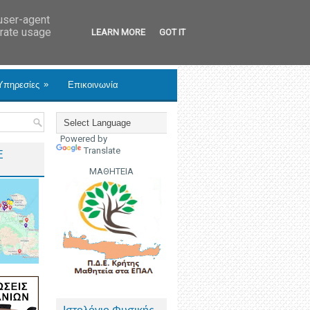
 user-agent
erate usage
LEARN MORE
GOT IT
»
Υπηρεσίες
Επικοινωνία
Powered by
Translate
Ε
ΜΑΘΗΤΕΙΑ