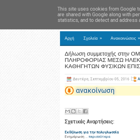
This site uses cookies from Google to 
are shared with Google along with per
statistics, and to detect and address
»
»
Αρχή
Σχολεία
Ανακοινώσεις
Δήλωση συμμετοχής στην Ο
ΠΛΗΡΟΦΟΡΙΑΣ ΜΕΣΩ ΗΛΕΚ
ΚΑΘΗΓΗΤΩΝ ΦΥΣΙΚΩΝ ΕΠΙ
Δευτέρα, Σεπτεμβρίου 05, 2016
Α
ανακοίνωση
Σχετικές Αναρτήσεις:
Εκδήλωση για την πολυγλωσσία
Ενημέρωση …
περισσότερα