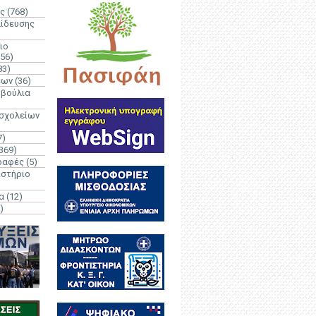
ς
(768)
αίδευσης
ιο
(56)
83)
έων
(36)
μβούλια
 σχολείων
7)
369)
ραφές
(5)
ιστήριο
α
(12)
)