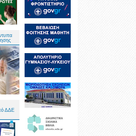
Έντυπα
τησης
πό ΔΔΕ