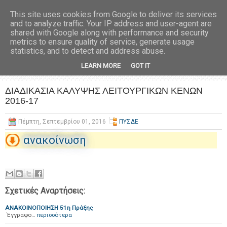
This site uses cookies from Google to deliver its services
and to analyze traffic. Your IP address and user-agent are
shared with Google along with performance and security
metrics to ensure quality of service, generate usage
statistics, and to detect and address abuse.
LEARN MORE
GOT IT
ΔΙΑΔΙΚΑΣΙΑ ΚΑΛΥΨΗΣ ΛΕΙΤΟΥΡΓΙΚΩΝ ΚΕΝΩΝ
2016-17
Πέμπτη, Σεπτεμβρίου 01, 2016
ΠΥΣΔΕ
ανακοίνωση
Σχετικές Αναρτήσεις:
ΑΝΑΚΟΙΝΟΠΟΙΗΣΗ 51η Πράξης
Έγγραφο…
περισσότερα