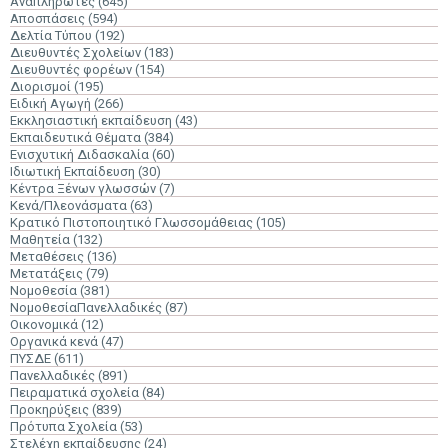
Αναπληρωτές
(645)
Αποσπάσεις
(594)
Δελτία Τύπου
(192)
Διευθυντές Σχολείων
(183)
Διευθυντές φορέων
(154)
Διορισμοί
(195)
Ειδική Αγωγή
(266)
Εκκλησιαστική εκπαίδευση
(43)
Εκπαιδευτικά Θέματα
(384)
Ενισχυτική Διδασκαλία
(60)
Ιδιωτική Εκπαίδευση
(30)
Κέντρα Ξένων γλωσσών
(7)
Κενά/Πλεονάσματα
(63)
Κρατικό Πιστοποιητικό Γλωσσομάθειας
(105)
Μαθητεία
(132)
Μεταθέσεις
(136)
Μετατάξεις
(79)
Νομοθεσία
(381)
ΝομοθεσίαΠανελλαδικές
(87)
Οικονομικά
(12)
Οργανικά κενά
(47)
ΠΥΣΔΕ
(611)
Πανελλαδικές
(891)
Πειραματικά σχολεία
(84)
Προκηρύξεις
(839)
Πρότυπα Σχολεία
(53)
Στελέχη εκπαίδευσης
(24)