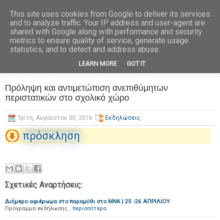
This site uses cookies from Google to deliver its services
and to analyze traffic. Your IP address and user-agent are
shared with Google along with performance and security
metrics to ensure quality of service, generate usage
statistics, and to detect and address abuse.
LEARN MORE
GOT IT
Πρόληψη και αντιμετώπιση ανεπιθύμητων
περιστατικών στο σχολικό χώρο
Τρίτη, Αυγούστου 30, 2016
Εκδηλώσεις
πρόσκληση
Σχετικές Αναρτήσεις:
Διήμερο αφιέρωμα στο παραμύθι στο ΜΝΚ | 25 -26 ΑΠΡΙΛΙΟΥ
Πρόγραμμα εκδήλωσης…
περισσότερα