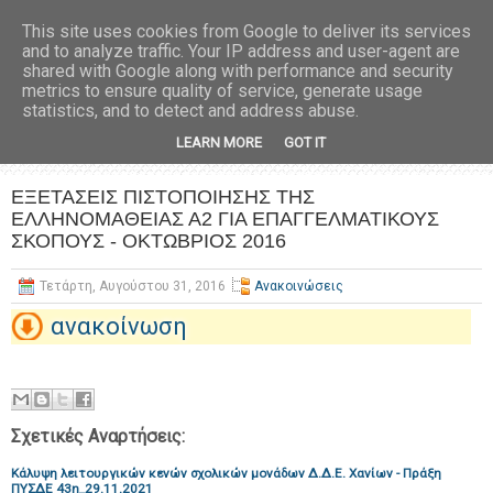
This site uses cookies from Google to deliver its services
and to analyze traffic. Your IP address and user-agent are
shared with Google along with performance and security
metrics to ensure quality of service, generate usage
statistics, and to detect and address abuse.
LEARN MORE
GOT IT
ΕΞΕΤΑΣΕΙΣ ΠΙΣΤΟΠΟΙΗΣΗΣ ΤΗΣ
ΕΛΛΗΝΟΜΑΘΕΙΑΣ Α2 ΓΙΑ ΕΠΑΓΓΕΛΜΑΤΙΚΟΥΣ
ΣΚΟΠΟΥΣ - ΟΚΤΩΒΡΙΟΣ 2016
Τετάρτη, Αυγούστου 31, 2016
Ανακοινώσεις
ανακοίνωση
Σχετικές Αναρτήσεις:
Κάλυψη λειτουργικών κενών σχολικών μονάδων Δ.Δ.Ε. Χανίων - Πράξη
ΠΥΣΔΕ 43η_29.11.2021