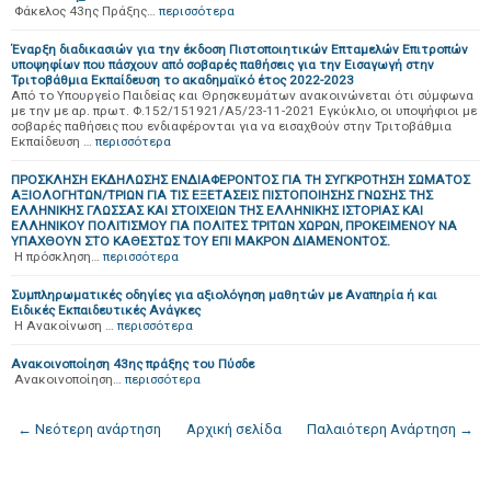
Φάκελος 43ης Πράξης…
περισσότερα
Έναρξη διαδικασιών για την έκδοση Πιστοποιητικών Επταμελών Επιτροπών
υποψηφίων που πάσχουν από σοβαρές παθήσεις για την Εισαγωγή στην
Τριτοβάθμια Εκπαίδευση το ακαδημαϊκό έτος 2022-2023
Από το Υπουργείο Παιδείας και Θρησκευμάτων ανακοινώνεται ότι σύμφωνα
με την με αρ. πρωτ. Φ.152/151921/Α5/23-11-2021 Εγκύκλιο, οι υποψήφιοι με
σοβαρές παθήσεις που ενδιαφέρονται για να εισαχθούν στην Τριτοβάθμια
Εκπαίδευση …
περισσότερα
ΠΡΟΣΚΛΗΣΗ ΕΚΔΗΛΩΣΗΣ ΕΝΔΙΑΦΕΡΟΝΤΟΣ ΓΙΑ ΤΗ ΣΥΓΚΡΟΤΗΣΗ ΣΩΜΑΤΟΣ
ΑΞΙΟΛΟΓΗΤΩΝ/ΤΡΙΩΝ ΓΙΑ ΤΙΣ ΕΞΕΤΑΣΕΙΣ ΠΙΣΤΟΠΟΙΗΣΗΣ ΓΝΩΣΗΣ ΤΗΣ
ΕΛΛΗΝΙΚΗΣ ΓΛΩΣΣΑΣ ΚΑΙ ΣΤΟΙΧΕΙΩΝ ΤΗΣ ΕΛΛΗΝΙΚΗΣ ΙΣΤΟΡΙΑΣ ΚΑΙ
ΕΛΛΗΝΙΚΟΥ ΠΟΛΙΤΙΣΜΟΥ ΓΙΑ ΠΟΛΙΤΕΣ ΤΡΙΤΩΝ ΧΩΡΩΝ, ΠΡΟΚΕΙΜΕΝΟΥ ΝΑ
ΥΠΑΧΘΟΥΝ ΣΤΟ ΚΑΘΕΣΤΩΣ ΤΟΥ ΕΠΙ ΜΑΚΡΟΝ ΔΙΑΜΕΝΟΝΤΟΣ.
Η πρόσκληση…
περισσότερα
Συμπληρωματικές οδηγίες για αξιολόγηση μαθητών με Αναπηρία ή και
Ειδικές Εκπαιδευτικές Ανάγκες
Η Ανακοίνωση …
περισσότερα
Ανακοινοποίηση 43ης πράξης του Πύσδε
Ανακοινοποίηση…
περισσότερα
← Νεότερη ανάρτηση
Αρχική σελίδα
Παλαιότερη Ανάρτηση →