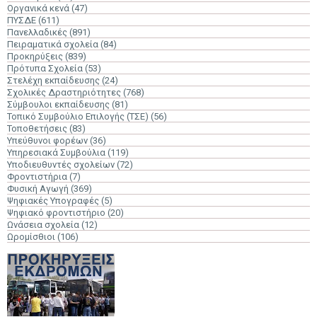
Οργανικά κενά
(47)
ΠΥΣΔΕ
(611)
Πανελλαδικές
(891)
Πειραματικά σχολεία
(84)
Προκηρύξεις
(839)
Πρότυπα Σχολεία
(53)
Στελέχη εκπαίδευσης
(24)
Σχολικές Δραστηριότητες
(768)
Σύμβουλοι εκπαίδευσης
(81)
Τοπικό Συμβούλιο Επιλογής (ΤΣΕ)
(56)
Τοποθετήσεις
(83)
Υπεύθυνοι φορέων
(36)
Υπηρεσιακά Συμβούλια
(119)
Υποδιευθυντές σχολείων
(72)
Φροντιστήρια
(7)
Φυσική Αγωγή
(369)
Ψηφιακές Υπογραφές
(5)
Ψηφιακό φροντιστήριο
(20)
Ωνάσεια σχολεία
(12)
Ωρομίσθιοι
(106)