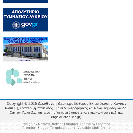
Copyright ©
2026
Διεύθυνση Δευτεροβάθμιας Εκπαίδευσης Χανίων
Ανάπτυξη, Υποστήριξη Ιστοσελίδας Τμήμα Δ Πληροφορικής και Νέων Τεχνολογιών ΔΔΕ
Χανίων. Για σχόλια και παρατηρήσεις, μη διστάσετε να επικοινωνήσετε μαζί μας
(it@dide.chan.sch.gr).
Design by
NewWpThemes
| Blogger Theme by
Lasantha
-
PremiumBloggerTemplates.com
|
Valuable Stuff Online