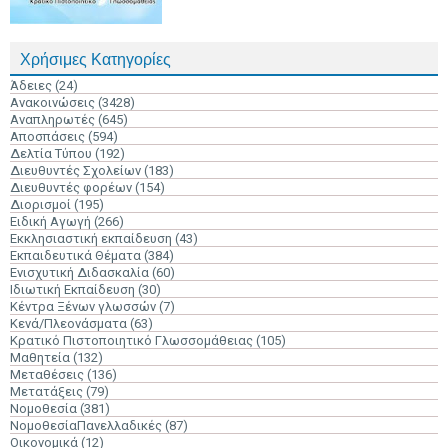
Χρήσιμες Κατηγορίες
Άδειες
(24)
Ανακοινώσεις
(3428)
Αναπληρωτές
(645)
Αποσπάσεις
(594)
Δελτία Τύπου
(192)
Διευθυντές Σχολείων
(183)
Διευθυντές φορέων
(154)
Διορισμοί
(195)
Ειδική Αγωγή
(266)
Εκκλησιαστική εκπαίδευση
(43)
Εκπαιδευτικά Θέματα
(384)
Ενισχυτική Διδασκαλία
(60)
Ιδιωτική Εκπαίδευση
(30)
Κέντρα Ξένων γλωσσών
(7)
Κενά/Πλεονάσματα
(63)
Κρατικό Πιστοποιητικό Γλωσσομάθειας
(105)
Μαθητεία
(132)
Μεταθέσεις
(136)
Μετατάξεις
(79)
Νομοθεσία
(381)
ΝομοθεσίαΠανελλαδικές
(87)
Οικονομικά
(12)