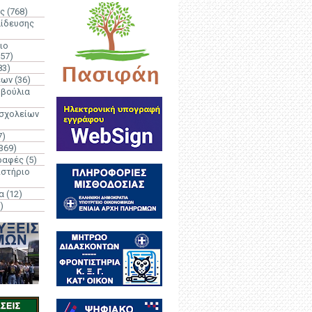
ς
(768)
αίδευσης
ιο
(57)
83)
έων
(36)
μβούλια
 σχολείων
7)
369)
ραφές
(5)
ιστήριο
α
(12)
)