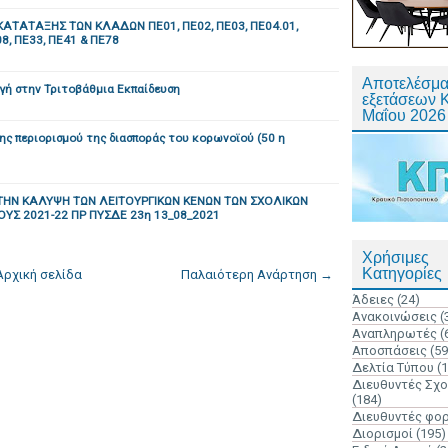
ΑΤΑΤΑΞΗΣ ΤΩΝ ΚΛΑΔΩΝ ΠΕ01, ΠΕ02, ΠΕ03, ΠΕ04.01,
08, ΠΕ33, ΠΕ41 & ΠΕ78
Αποτελέσμα
γή στην Τριτοβάθμια Εκπαίδευση
εξετάσεων 
Μαΐου 2026
κης περιορισμού της διασποράς του κορωνοϊού (50 η
ΗΝ ΚΑΛΥΨΗ ΤΩΝ ΛΕΙΤΟΥΡΓΙΚΩΝ ΚΕΝΩΝ ΤΩΝ ΣΧΟΛΙΚΩΝ
Σ 2021-22 ΠΡ ΠΥΣΔΕ 23η 13_08_2021
Χρήσιμες
Κατηγορίες
Αρχική σελίδα
Παλαιότερη Ανάρτηση →
Άδειες
(24)
Ανακοινώσεις
(
Αναπληρωτές
(
Αποσπάσεις
(59
Δελτία Τύπου
(
Διευθυντές Σχ
(184)
Διευθυντές φο
Διορισμοί
(195)