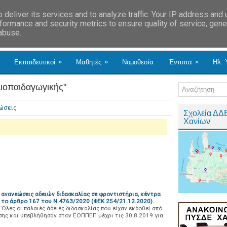
deliver its services and to analyze traffic. Your IP address and
formance and security metrics to ensure quality of service, gen
 abuse.
»
»
»
Εκπαιδευτικοί
Μαθητές
Νομοθεσία
Έντυπα
Ηλ. 
ιοπαιδαγωγικής"
ώσεις
Σχολεία ΔΔ
Χανίων
ις ανανεώσεις αδειών διδασκαλίας σε φροντιστήρια, κέντρα
 το άρθρο 167 του N.4763/2020 (ΦΕΚ 254/21.12.2020).
Όλες οι παλαιές άδειες διδασκαλίας που είχαν εκδοθεί από
ης και υπεβλήθησαν στον ΕΟΠΠΕΠ μέχρι τις 30.8.2019 για