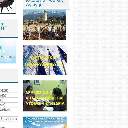
Ιστολόγιο Φυσικής
Αγωγής
τα
ΚΠΓ
3428)
645)
6)
192)
ολείων
ρέων
(155)