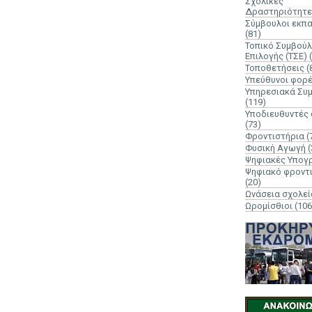
Σχολικές
Δραστηριότητε
Σύμβουλοι εκπ
(81)
Τοπικό Συμβούλ
Επιλογής (ΤΣΕ)
Τοποθετήσεις
(
Υπεύθυνοι φορ
Υπηρεσιακά Συ
(119)
Υποδιευθυντές
(73)
Φροντιστήρια
(
Φυσική Αγωγή
(
Ψηφιακές Υπογ
Ψηφιακό φροντ
(20)
Ωνάσεια σχολεί
Ωρομίσθιοι
(106