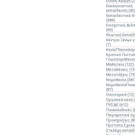
Ειδική Αγωγή
(2
Εκκλησιαστική
εκπαίδευση
(43
Εκπαιδευτικά 
(384)
Ενισχυτική Διδ
(60)
Ιδιωτική Εκπαί
Κέντρα Ξένων 
(7)
Κενά/Πλεονάσμ
Κρατικό Πιστοπ
Γλωσσομάθεια
Μαθητεία
(132)
Μεταθέσεις
(13
Μετατάξεις
(79
Νομοθεσία
(381
ΝομοθεσίαΠανε
(87)
Οικονομικά
(12)
Οργανικά κενά
ΠΥΣΔΕ
(612)
Πανελλαδικές
(
Πειραματικά σχ
Προκηρύξεις
(8
Πρότυπα Σχολε
Στελέχη εκπαί