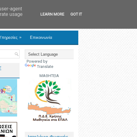
 user-agent
erate usage
LEARN MORE
GOT IT
»
Υπηρεσίες
Επικοινωνία
Powered by
Translate
Ε
ΜΑΘΗΤΕΙΑ