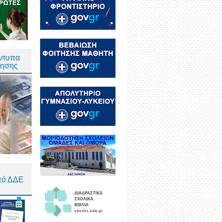
Έντυπα
τησης
πό ΔΔΕ