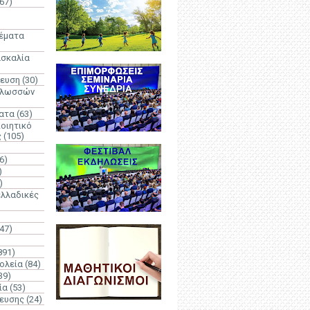
67)
)
Θέματα
ασκαλία
δευση
(30)
γλωσσών
ατα
(63)
οιητικό
ς
(105)
6)
)
)
λλαδικές
(47)
891)
ολεία
(84)
39)
ία
(53)
δευσης
(24)