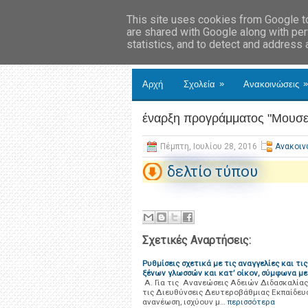
This site uses cookies from Google to 
are shared with Google along with per
statistics, and to detect and address
»
»
Αρχή
Σχολεία
Ανακοινώσεις
έναρξη προγράμματος "Μουσε
Πέμπτη, Ιουλίου 28, 2016
Ανακοιν
δελτίο τύπου
Σχετικές Αναρτήσεις:
Ρυθμίσεις σχετικά με τις αναγγελίες και τ
ξένων γλωσσών και κατ’ οίκον, σύμφωνα με
Α. Για τις Ανανεώσεις Αδειών Διδασκαλίας 
τις Διευθύνσεις Δευτεροβάθμιας Εκπαίδευσ
ανανέωση, ισχύουν μ…
περισσότερα