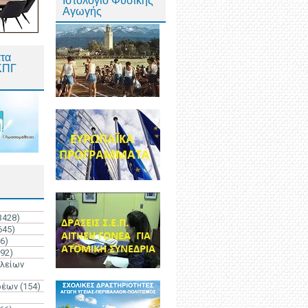
Ιστολόγιο Φυσικής
Αγωγής
τα
ΚΠΓ
3428)
645)
6)
192)
ολείων
ρέων
(154)