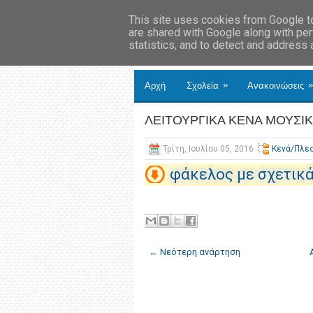
This site uses cookies from Google to 
are shared with Google along with per
statistics, and to detect and address
»
»
Αρχή
Σχολεία
Ανακοινώσεις
ΛΕΙΤΟΥΡΓΙΚΑ ΚΕΝΑ ΜΟΥΣΙ
Τρίτη, Ιουλίου 05, 2016
Κενά/Πλε
φάκελος με σχετικ
← Νεότερη ανάρτηση