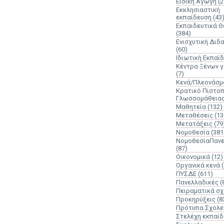
Ειδική Αγωγή
(2
Εκκλησιαστική
εκπαίδευση
(43
Εκπαιδευτικά 
(384)
Ενισχυτική Διδ
(60)
Ιδιωτική Εκπαί
Κέντρα Ξένων 
(7)
Κενά/Πλεονάσμ
Κρατικό Πιστοπ
Γλωσσομάθεια
Μαθητεία
(132)
Μεταθέσεις
(13
Μετατάξεις
(79
Νομοθεσία
(381
ΝομοθεσίαΠανε
(87)
Οικονομικά
(12)
Οργανικά κενά
ΠΥΣΔΕ
(611)
Πανελλαδικές
(
Πειραματικά σχ
Προκηρύξεις
(8
Πρότυπα Σχολε
Στελέχη εκπαί