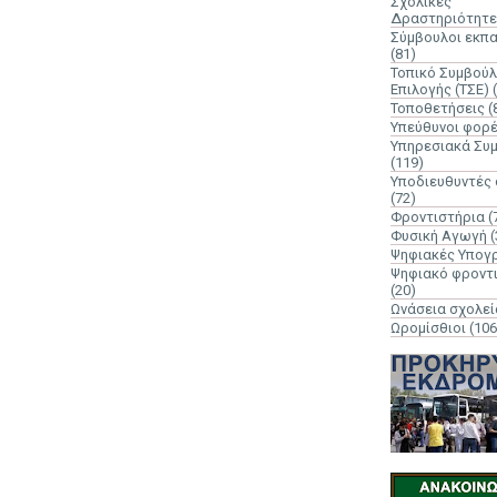
Σχολικές
Δραστηριότητε
Σύμβουλοι εκπ
(81)
Τοπικό Συμβούλ
Επιλογής (ΤΣΕ)
Τοποθετήσεις
(
Υπεύθυνοι φορ
Υπηρεσιακά Συ
(119)
Υποδιευθυντές
(72)
Φροντιστήρια
(
Φυσική Αγωγή
(
Ψηφιακές Υπογ
Ψηφιακό φροντ
(20)
Ωνάσεια σχολεί
Ωρομίσθιοι
(106