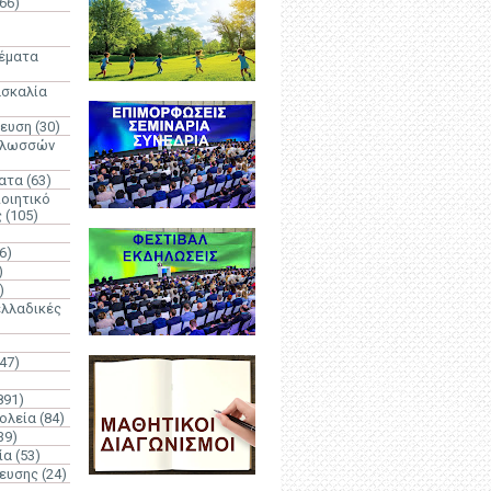
66)
)
Θέματα
ασκαλία
δευση
(30)
γλωσσών
ατα
(63)
οιητικό
ς
(105)
6)
)
)
λλαδικές
(47)
891)
ολεία
(84)
39)
ία
(53)
δευσης
(24)