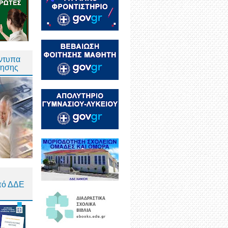
Έντυπα
τησης
πό ΔΔΕ