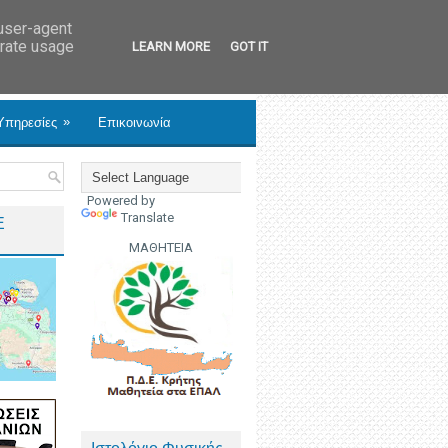
 user-agent
erate usage
LEARN MORE
GOT IT
»
Υπηρεσίες
Επικοινωνία
Powered by
Translate
Ε
ΜΑΘΗΤΕΙΑ