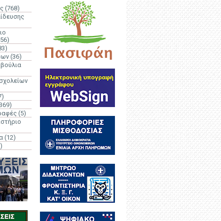
ς
(768)
αίδευσης
ιο
(56)
83)
έων
(36)
μβούλια
 σχολείων
7)
369)
ραφές
(5)
ιστήριο
α
(12)
)