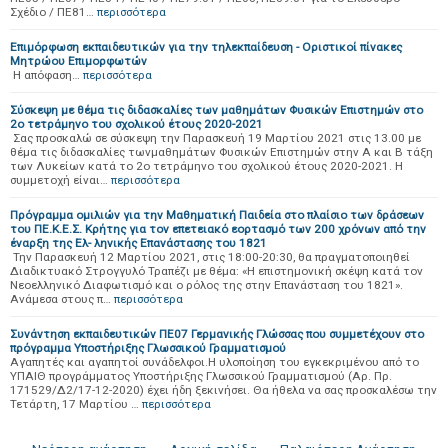
Σχέδιο / ΠΕ81…
περισσότερα
Επιμόρφωση εκπαιδευτικών για την τηλεκπαίδευση - Οριστικοί πίνακες
Μητρώου Επιμορφωτών
Η απόφαση…
περισσότερα
Σύσκεψη με θέμα τις διδασκαλίες των μαθημάτων Φυσικών Επιστημών στο
2ο τετράμηνο του σχολικού έτους 2020-2021
Σας προσκαλώ σε σύσκεψη την Παρασκευή 19 Μαρτίου 2021 στις 13.00 με
θέμα τις διδασκαλίες τωνμαθημάτων Φυσικών Επιστημών στην Α και Β τάξη
των Λυκείων κατά το 2ο τετράμηνο του σχολικού έτους 2020-2021. Η
συμμετοχή είναι…
περισσότερα
Πρόγραμμα ομιλιών για την Μαθηματική Παιδεία στο πλαίσιο των δράσεων
του ΠΕ.Κ.Ε.Σ. Κρήτης για τον επετειακό εορτασμό των 200 χρόνων από την
έναρξη της Ελ- ληνικής Επανάστασης του 1821
Την Παρασκευή 12 Μαρτίου 2021, στις 18:00-20:30, θα πραγματοποιηθεί
Διαδικτυακό Στρογγυλό Τραπέζι με θέμα: «Η επιστημονική σκέψη κατά τον
Νεοελληνικό Διαφωτισμό και ο ρόλος της στην Επανάσταση του 1821».
Ανάμεσα στους π…
περισσότερα
Συνάντηση εκπαιδευτικών ΠΕ07 Γερμανικής Γλώσσας που συμμετέχουν στο
πρόγραμμα Υποστήριξης Γλωσσικού Γραμματισμού
Αγαπητές και αγαπητοί συνάδελφοι.H υλοποίηση του εγκεκριμένου από το
ΥΠΑΙΘ προγράμματος Υποστήριξης Γλωσσικού Γραμματισμού (Αρ. Πρ.
171529/Δ2/17-12-2020) έχει ήδη ξεκινήσει. Θα ήθελα να σας προσκαλέσω την
Τετάρτη, 17 Μαρτίου …
περισσότερα