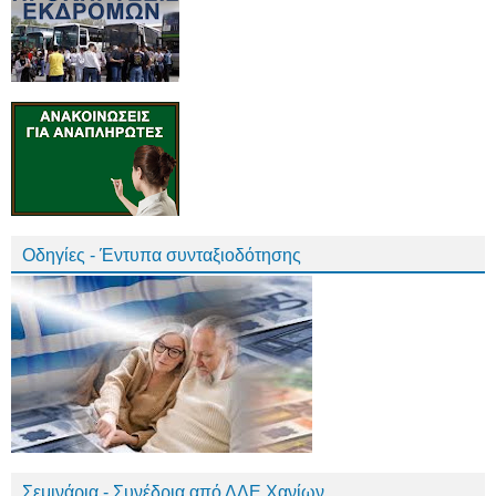
Οδηγίες - Έντυπα συνταξιοδότησης
Σεμινάρια - Συνέδρια από ΔΔΕ Χανίων