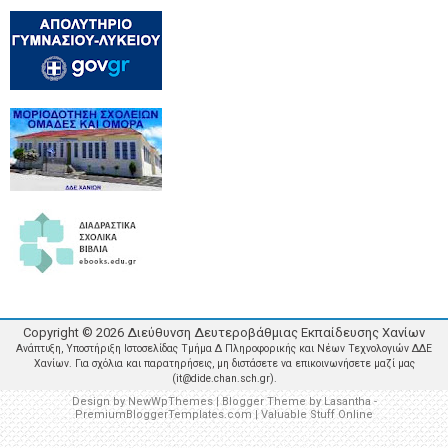
Copyright ©
2026
Διεύθυνση Δευτεροβάθμιας Εκπαίδευσης Χανίων
Ανάπτυξη, Υποστήριξη Ιστοσελίδας Τμήμα Δ Πληροφορικής και Νέων Τεχνολογιών ΔΔΕ
Χανίων. Για σχόλια και παρατηρήσεις, μη διστάσετε να επικοινωνήσετε μαζί μας
(it@dide.chan.sch.gr).
Design by
NewWpThemes
| Blogger Theme by
Lasantha
-
PremiumBloggerTemplates.com
|
Valuable Stuff Online