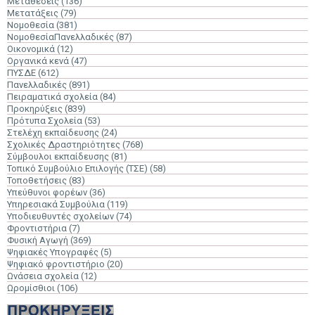
Μεταθέσεις
(136)
Μετατάξεις
(79)
Νομοθεσία
(381)
ΝομοθεσίαΠανελλαδικές
(87)
Οικονομικά
(12)
Οργανικά κενά
(47)
ΠΥΣΔΕ
(612)
Πανελλαδικές
(891)
Πειραματικά σχολεία
(84)
Προκηρύξεις
(839)
Πρότυπα Σχολεία
(53)
Στελέχη εκπαίδευσης
(24)
Σχολικές Δραστηριότητες
(768)
Σύμβουλοι εκπαίδευσης
(81)
Τοπικό Συμβούλιο Επιλογής (ΤΣΕ)
(58)
Τοποθετήσεις
(83)
Υπεύθυνοι φορέων
(36)
Υπηρεσιακά Συμβούλια
(119)
Υποδιευθυντές σχολείων
(74)
Φροντιστήρια
(7)
Φυσική Αγωγή
(369)
Ψηφιακές Υπογραφές
(5)
Ψηφιακό φροντιστήριο
(20)
Ωνάσεια σχολεία
(12)
Ωρομίσθιοι
(106)