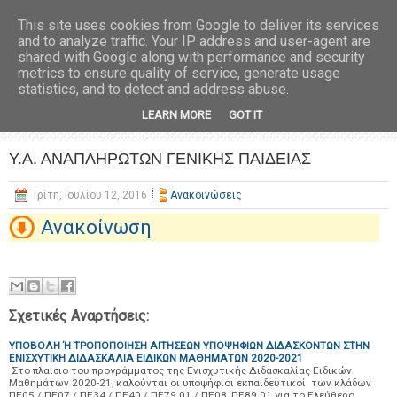
This site uses cookies from Google to deliver its services
and to analyze traffic. Your IP address and user-agent are
shared with Google along with performance and security
metrics to ensure quality of service, generate usage
statistics, and to detect and address abuse.
LEARN MORE
GOT IT
Υ.Α. ΑΝΑΠΛΗΡΩΤΩΝ ΓΕΝΙΚΗΣ ΠΑΙΔΕΙΑΣ
Τρίτη, Ιουλίου 12, 2016
Ανακοινώσεις
Ανακοίνωση
Σχετικές Αναρτήσεις:
ΥΠΟΒΟΛΗ Ή ΤΡΟΠΟΠΟΙΗΣΗ ΑΙΤΗΣΕΩΝ ΥΠΟΨΗΦΙΩΝ ΔΙΔΑΣΚΟΝΤΩΝ ΣΤΗΝ
ΕΝΙΣΧΥΤΙΚΗ ΔΙΔΑΣΚΑΛΙΑ ΕΙΔΙΚΩΝ ΜΑΘΗΜΑΤΩΝ 2020-2021
Στο πλαίσιο του προγράμματος της Ενισχυτικής Διδασκαλίας Ειδικών
Μαθημάτων 2020-21, καλούνται οι υποψήφιοι εκπαιδευτικοί των κλάδων
ΠΕ05 / ΠΕ07 / ΠΕ34 / ΠΕ40 / ΠΕ79.01 / ΠΕ08, ΠΕ89.01 για το Ελεύθερο