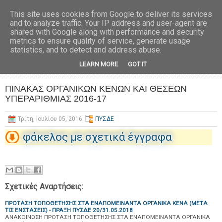
This site uses cookies from Google to deliver its services
and to analyze traffic. Your IP address and user-agent are
shared with Google along with performance and security
metrics to ensure quality of service, generate usage
statistics, and to detect and address abuse.
LEARN MORE
GOT IT
ΠΙΝΑΚΑΣ ΟΡΓΑΝΙΚΩΝ ΚΕΝΩΝ ΚΑΙ ΘΕΣΕΩΝ
ΥΠΕΡΑΡΙΘΜΙΑΣ 2016-17
Τρίτη, Ιουλίου 05, 2016
ΠΥΣΔΕ
φάκελος με σχετικά έγγραφα
Σχετικές Αναρτήσεις:
ΠΡΟΤΑΣΗ ΤΟΠΟΘΕΤΗΣΗΣ ΣΤΑ ΕΝΑΠΟΜΕΙΝΑΝΤΑ ΟΡΓΑΝΙΚΑ ΚΕΝΑ (ΜΕΤΑ
ΤΙΣ ΕΝΣΤΑΣΕΙΣ) - ΠΡΑΞΗ ΠΥΣΔΕ 20/31.05.2018
ΑΝΑΚΟΙΝΩΣΗ ΠΡΟΤΑΣΗ ΤΟΠΟΘΕΤΗΣΗΣ ΣΤΑ ΕΝΑΠΟΜΕΙΝΑΝΤΑ ΟΡΓΑΝΙΚΑ