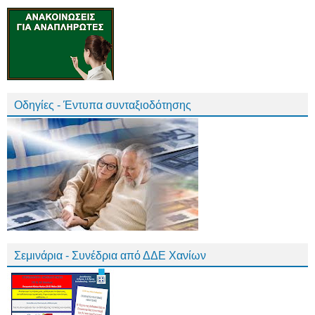
Οδηγίες - Έντυπα συνταξιοδότησης
Σεμινάρια - Συνέδρια από ΔΔΕ Χανίων