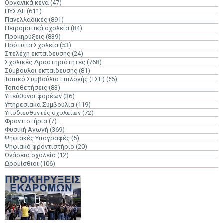
Οργανικά κενά
(47)
ΠΥΣΔΕ
(611)
Πανελλαδικές
(891)
Πειραματικά σχολεία
(84)
Προκηρύξεις
(839)
Πρότυπα Σχολεία
(53)
Στελέχη εκπαίδευσης
(24)
Σχολικές Δραστηριότητες
(768)
Σύμβουλοι εκπαίδευσης
(81)
Τοπικό Συμβούλιο Επιλογής (ΤΣΕ)
(56)
Τοποθετήσεις
(83)
Υπεύθυνοι φορέων
(36)
Υπηρεσιακά Συμβούλια
(119)
Υποδιευθυντές σχολείων
(72)
Φροντιστήρια
(7)
Φυσική Αγωγή
(369)
Ψηφιακές Υπογραφές
(5)
Ψηφιακό φροντιστήριο
(20)
Ωνάσεια σχολεία
(12)
Ωρομίσθιοι
(106)