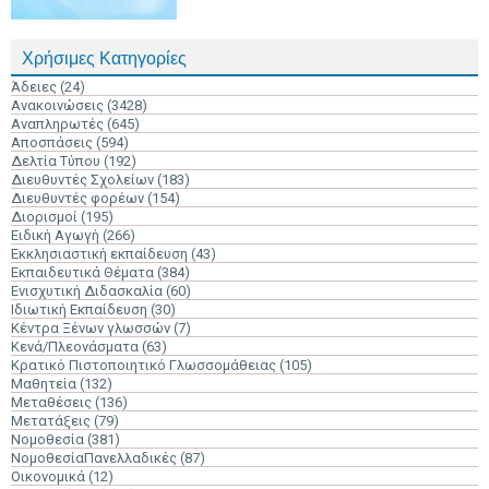
Χρήσιμες Κατηγορίες
Άδειες
(24)
Ανακοινώσεις
(3428)
Αναπληρωτές
(645)
Αποσπάσεις
(594)
Δελτία Τύπου
(192)
Διευθυντές Σχολείων
(183)
Διευθυντές φορέων
(154)
Διορισμοί
(195)
Ειδική Αγωγή
(266)
Εκκλησιαστική εκπαίδευση
(43)
Εκπαιδευτικά Θέματα
(384)
Ενισχυτική Διδασκαλία
(60)
Ιδιωτική Εκπαίδευση
(30)
Κέντρα Ξένων γλωσσών
(7)
Κενά/Πλεονάσματα
(63)
Κρατικό Πιστοποιητικό Γλωσσομάθειας
(105)
Μαθητεία
(132)
Μεταθέσεις
(136)
Μετατάξεις
(79)
Νομοθεσία
(381)
ΝομοθεσίαΠανελλαδικές
(87)
Οικονομικά
(12)