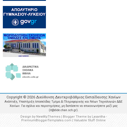
Copyright ©
2026
Διεύθυνση Δευτεροβάθμιας Εκπαίδευσης Χανίων
Ανάπτυξη, Υποστήριξη Ιστοσελίδας Τμήμα Δ Πληροφορικής και Νέων Τεχνολογιών ΔΔΕ
Χανίων. Για σχόλια και παρατηρήσεις, μη διστάσετε να επικοινωνήσετε μαζί μας
(it@dide.chan.sch.gr).
Design by
NewWpThemes
| Blogger Theme by
Lasantha
-
PremiumBloggerTemplates.com
|
Valuable Stuff Online