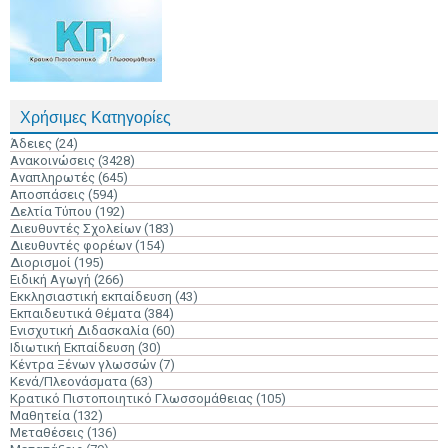
Χρήσιμες Κατηγορίες
Άδειες
(24)
Ανακοινώσεις
(3428)
Αναπληρωτές
(645)
Αποσπάσεις
(594)
Δελτία Τύπου
(192)
Διευθυντές Σχολείων
(183)
Διευθυντές φορέων
(154)
Διορισμοί
(195)
Ειδική Αγωγή
(266)
Εκκλησιαστική εκπαίδευση
(43)
Εκπαιδευτικά Θέματα
(384)
Ενισχυτική Διδασκαλία
(60)
Ιδιωτική Εκπαίδευση
(30)
Κέντρα Ξένων γλωσσών
(7)
Κενά/Πλεονάσματα
(63)
Κρατικό Πιστοποιητικό Γλωσσομάθειας
(105)
Μαθητεία
(132)
Μεταθέσεις
(136)