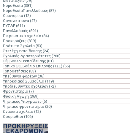
Μετατάξεις
(79)
Νομοθεσία
(381)
ΝομοθεσίαΠανελλαδικές
(87)
Οικονομικά
(12)
Οργανικά κενά
(47)
ΠΥΣΔΕ
(611)
Πανελλαδικές
(891)
Πειραματικά σχολεία
(84)
Προκηρύξεις
(839)
Πρότυπα Σχολεία
(53)
Στελέχη εκπαίδευσης
(24)
Σχολικές Δραστηριότητες
(768)
Σύμβουλοι εκπαίδευσης
(81)
Τοπικό Συμβούλιο Επιλογής (ΤΣΕ)
(56)
Τοποθετήσεις
(83)
Υπεύθυνοι φορέων
(36)
Υπηρεσιακά Συμβούλια
(119)
Υποδιευθυντές σχολείων
(72)
Φροντιστήρια
(7)
Φυσική Αγωγή
(369)
Ψηφιακές Υπογραφές
(5)
Ψηφιακό φροντιστήριο
(20)
Ωνάσεια σχολεία
(12)
Ωρομίσθιοι
(106)