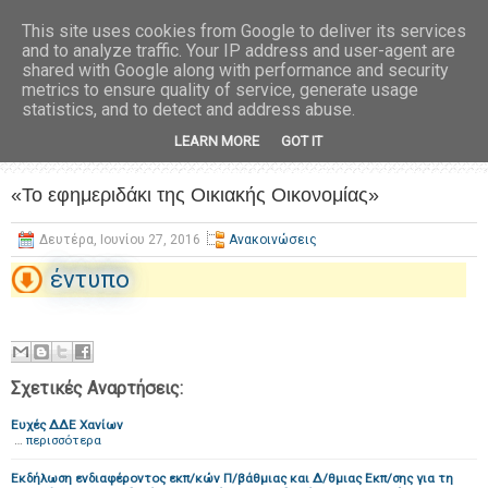
This site uses cookies from Google to deliver its services
and to analyze traffic. Your IP address and user-agent are
shared with Google along with performance and security
metrics to ensure quality of service, generate usage
statistics, and to detect and address abuse.
LEARN MORE
GOT IT
«To εφημεριδάκι της Οικιακής Οικονομίας»
Δευτέρα, Ιουνίου 27, 2016
Ανακοινώσεις
έντυπο
Σχετικές Αναρτήσεις:
Ευχές ΔΔΕ Χανίων
…
περισσότερα
Εκδήλωση ενδιαφέροντος εκπ/κών Π/βάθμιας και Δ/θμιας Εκπ/σης για τη