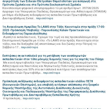
συγκρότηση των Ειδικών Επιτροπών Θεματοδοτών για εισαγωγή στα
Πρότυπα Σχολεία και στα Πρότυπα Εκκλησιαστικά Σχολεία
Κοινοποιούμε ψηφιακά υπογεγραμμένο το με αριθμό πρωτ. 39758/2025
έγγραφο του Υπουργείου Παιδείας, Θρησκευμάτων και Αθλητισμού (ΥΠΑΙΘΑ)
με Θέμα «Εκδήλωση ενδιαφέροντος εκπαιδευτικών Πρωτοβάθμιας και
Δευτεροβάθμιας Εκπαί…
περισσότερα
1η Ανακοίνωση Ημερίδας Το LAMS στην Τάξη: Καινοτομία στην πράξη 17-05-
2025 -Πρόσκληση Υποβολής - Παρουσίασης Καλών Πρακτικών και
Ενδιαφέροντος Παρακολούθησης
Αγαπητοί εκπαιδευτικοί, Έχουμε την τιμή να σας προσκαλέσουμε στην
Επιστημονική Ημερίδα με τίτλο: «Το LAMS στην πράξη: Καινοτομία στην
τάξη», που θα διεξαχθεί (εξ αποστάσεως και δια ζώσης στην Πάτρα) το
Σάββατο 17…
περισσότερα
Εκπτώσεις σε ακτοπλοϊκά για τη μετάβαση των αναπληρωτών
εκπαιδευτικών στον τόπο μόνιμης διαμονής τους για τις εορτές του Πάσχα
Με κοινή πρωτοβουλία των Υπουργείων Παιδείας, Θρησκευμάτων και
Αθλητισμού και Ναυτιλίας και Νησιωτικής Πολιτικής, ανακοινώνονται
εκπτώσεις έως και 50% στα ακτοπλοϊκά εισιτήρια των αναπληρωτών
εκπαιδευτικών Πρωτοβάθμι…
περισσότερα
Πρόσκληση εκδήλωσης ενδιαφέροντος εκπαιδευτικών κλάδου ΠΕ78
(Κοινωνικών Επιστημών), για υποβολή αιτήσεων απόσπασης στο Γραφείο
Νομικής Υποστήριξης, της Αυτοτελούς Διεύθυνσης Διοικητικής,
Οικονομικής και Παιδαγωγικής Υποστήριξης της Περιφερειακής Διεύθυνσης
Πρωτοβάθμιας και Δευτεροβάθμιας Εκπαίδευσης Κρήτης
Η πρόσκληση…
περισσότερα