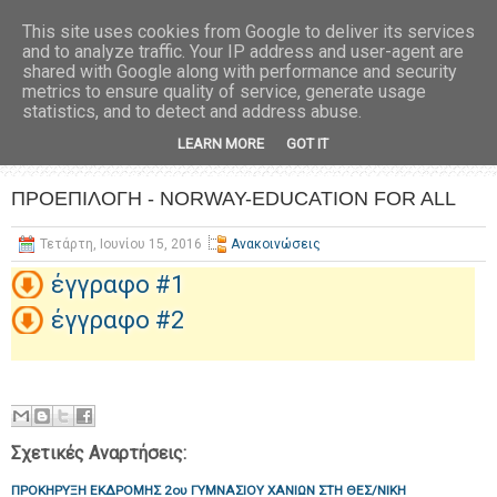
This site uses cookies from Google to deliver its services
and to analyze traffic. Your IP address and user-agent are
shared with Google along with performance and security
metrics to ensure quality of service, generate usage
statistics, and to detect and address abuse.
LEARN MORE
GOT IT
ΠΡΟΕΠΙΛΟΓΗ - NORWAY-EDUCATION FOR ALL
Τετάρτη, Ιουνίου 15, 2016
Ανακοινώσεις
έγγραφο #1
έγγραφο #2
Σχετικές Αναρτήσεις:
ΠΡΟΚΗΡΥΞΗ ΕΚΔΡΟΜΗΣ 2ου ΓΥΜΝΑΣΙΟΥ ΧΑΝΙΩΝ ΣΤΗ ΘΕΣ/ΝΙΚΗ