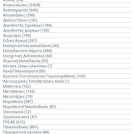
Ανακοινώσεις
(3428)
Αναπληρωτές
(645)
Αποσπάσεις
(596)
Δελτία Τύπου
(192)
Διευθυντές Σχολείων
(184)
Διευθυντές φορέων
(155)
Διορισμοί
(195)
Ειδική Αγωγή
(267)
Εκκλησιαστική εκπαίδευση
(43)
Εκπαιδευτικά Θέματα
(384)
Ενισχυτική Διδασκαλία
(60)
Ιδιωτική Εκπαίδευση
(30)
Κέντρα Ξένων γλωσσών
(7)
Κενά/Πλεονάσματα
(63)
Κρατικό Πιστοποιητικό Γλωσσομάθειας
(105)
Λειτουργικές Τοποθετήσεις-Κενά
(1)
Μαθητεία
(132)
Μεταθέσεις
(136)
Μετατάξεις
(79)
Νομοθεσία
(381)
ΝομοθεσίαΠανελλαδικές
(87)
Οικονομικά
(12)
Οργανικά κενά
(47)
ΠΥΣΔΕ
(612)
Πανελλαδικές
(891)
Πειραματικά σχολεία
(84)