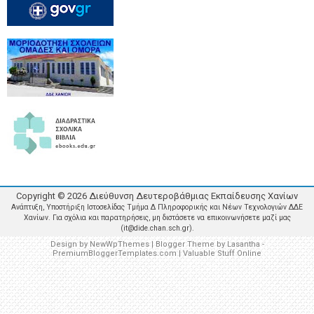
Copyright ©
2026
Διεύθυνση Δευτεροβάθμιας Εκπαίδευσης Χανίων
Ανάπτυξη, Υποστήριξη Ιστοσελίδας Τμήμα Δ Πληροφορικής και Νέων Τεχνολογιών ΔΔΕ
Χανίων. Για σχόλια και παρατηρήσεις, μη διστάσετε να επικοινωνήσετε μαζί μας
(it@dide.chan.sch.gr).
Design by
NewWpThemes
| Blogger Theme by
Lasantha
-
PremiumBloggerTemplates.com
|
Valuable Stuff Online