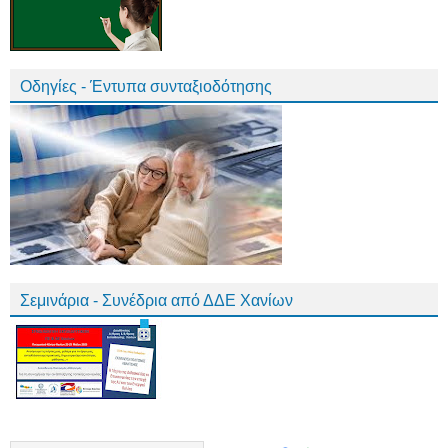
Οδηγίες - Έντυπα συνταξιοδότησης
Σεμινάρια - Συνέδρια από ΔΔΕ Χανίων