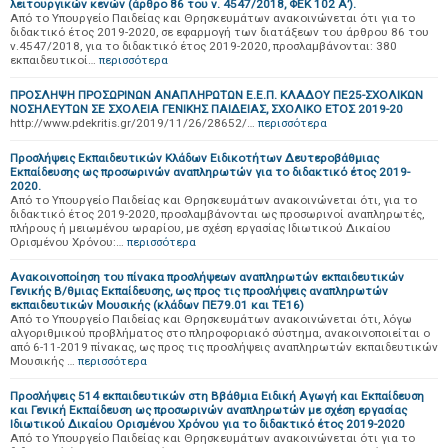
λειτουργικών κενών (άρθρο 86 του ν. 4547/2018, ΦΕΚ 102 Α’).
Από το Υπουργείο Παιδείας και Θρησκευμάτων ανακοινώνεται ότι για το
διδακτικό έτος 2019-2020, σε εφαρμογή των διατάξεων του άρθρου 86 του
ν.4547/2018, για το διδακτικό έτος 2019-2020, προσλαμβάνονται: 380
εκπαιδευτικοί…
περισσότερα
ΠΡΟΣΛΗΨH ΠΡΟΣΩΡΙΝΩΝ ΑΝΑΠΛΗΡΩΤΩΝ Ε.Ε.Π. ΚΛΑΔΟΥ ΠΕ25-ΣΧΟΛΙΚΩΝ
ΝΟΣΗΛΕΥΤΩΝ ΣΕ ΣΧΟΛΕΙΑ ΓΕΝΙΚΗΣ ΠΑΙΔΕΙΑΣ, ΣΧΟΛΙΚΟ ΕΤΟΣ 2019-20
http://www.pdekritis.gr/2019/11/26/28652/…
περισσότερα
Προσλήψεις Εκπαιδευτικών Κλάδων Ειδικοτήτων Δευτεροβάθμιας
Εκπαίδευσης ως προσωρινών αναπληρωτών για το διδακτικό έτος 2019-
2020.
Από το Υπουργείο Παιδείας και Θρησκευμάτων ανακοινώνεται ότι, για το
διδακτικό έτος 2019-2020, προσλαμβάνονται ως προσωρινοί αναπληρωτές,
πλήρους ή μειωμένου ωραρίου, με σχέση εργασίας Ιδιωτικού Δικαίου
Ορισμένου Χρόνου:…
περισσότερα
Ανακοινοποίηση του πίνακα προσλήψεων αναπληρωτών εκπαιδευτικών
Γενικής Β/θμιας Εκπαίδευσης, ως προς τις προσλήψεις αναπληρωτών
εκπαιδευτικών Μουσικής (κλάδων ΠΕ79.01 και ΤΕ16)
Από το Υπουργείο Παιδείας και Θρησκευμάτων ανακοινώνεται ότι, λόγω
αλγοριθμικού προβλήματος στο πληροφοριακό σύστημα, ανακοινοποιείται ο
από 6-11-2019 πίνακας, ως προς τις προσλήψεις αναπληρωτών εκπαιδευτικών
Μουσικής …
περισσότερα
Προσλήψεις 514 εκπαιδευτικών στη Ββάθμια Ειδική Αγωγή και Εκπαίδευση
και Γενική Εκπαίδευση ως προσωρινών αναπληρωτών με σχέση εργασίας
Ιδιωτικού Δικαίου Ορισμένου Χρόνου για το διδακτικό έτος 2019-2020
Από το Υπουργείο Παιδείας και Θρησκευμάτων ανακοινώνεται ότι για το