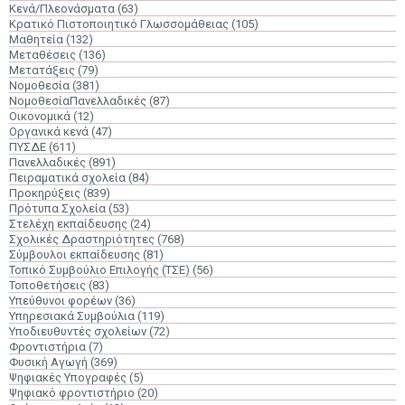
Κενά/Πλεονάσματα
(63)
Κρατικό Πιστοποιητικό Γλωσσομάθειας
(105)
Μαθητεία
(132)
Μεταθέσεις
(136)
Μετατάξεις
(79)
Νομοθεσία
(381)
ΝομοθεσίαΠανελλαδικές
(87)
Οικονομικά
(12)
Οργανικά κενά
(47)
ΠΥΣΔΕ
(611)
Πανελλαδικές
(891)
Πειραματικά σχολεία
(84)
Προκηρύξεις
(839)
Πρότυπα Σχολεία
(53)
Στελέχη εκπαίδευσης
(24)
Σχολικές Δραστηριότητες
(768)
Σύμβουλοι εκπαίδευσης
(81)
Τοπικό Συμβούλιο Επιλογής (ΤΣΕ)
(56)
Τοποθετήσεις
(83)
Υπεύθυνοι φορέων
(36)
Υπηρεσιακά Συμβούλια
(119)
Υποδιευθυντές σχολείων
(72)
Φροντιστήρια
(7)
Φυσική Αγωγή
(369)
Ψηφιακές Υπογραφές
(5)
Ψηφιακό φροντιστήριο
(20)