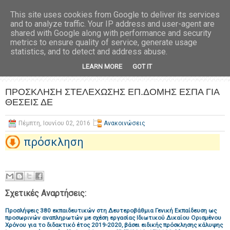
This site uses cookies from Google to deliver its services
and to analyze traffic. Your IP address and user-agent are
shared with Google along with performance and security
metrics to ensure quality of service, generate usage
statistics, and to detect and address abuse.
LEARN MORE
GOT IT
ΠΡΟΣΚΛΗΣΗ ΣΤΕΛΕΧΩΣΗΣ ΕΠ.ΔΟΜΗΣ ΕΣΠΑ ΓΙΑ
ΘΕΣΕΙΣ ΔΕ
Πέμπτη, Ιουνίου 02, 2016
Ανακοινώσεις
πρόσκληση
Σχετικές Αναρτήσεις:
Προσλήψεις 380 εκπαιδευτικών στη Δευτεροβάθμια Γενική Εκπαίδευση ως
προσωρινών αναπληρωτών με σχέση εργασίας Ιδιωτικού Δικαίου Ορισμένου
Χρόνου για το διδακτικό έτος 2019-2020, βάσει ειδικής πρόσκλησης κάλυψης