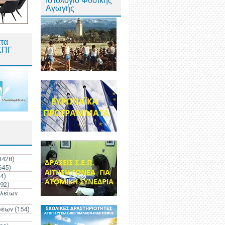
Ιστολόγιο Φυσικής
Αγωγής
τα
ΚΠΓ
3428)
645)
4)
192)
ολείων
ρέων
(154)