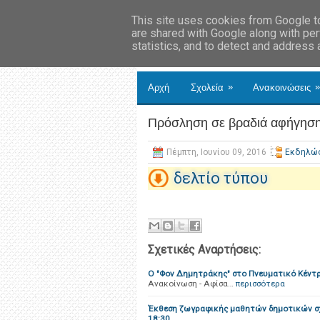
This site uses cookies from Google to 
are shared with Google along with per
statistics, and to detect and address
»
»
Αρχή
Σχολεία
Ανακοινώσεις
Πρόσληση σε βραδιά αφήγηση
Πέμπτη, Ιουνίου 09, 2016
Εκδηλώ
δελτίο τύπου
Σχετικές Αναρτήσεις:
Ο "Φον Δημητράκης" στο Πνευματικό Κέντρ
Ανακοίνωση - Αφίσα…
περισσότερα
Έκθεση ζωγραφικής μαθητών δημοτικών σχ
18:30