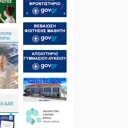
Έντυπα
τησης
πό ΔΔΕ