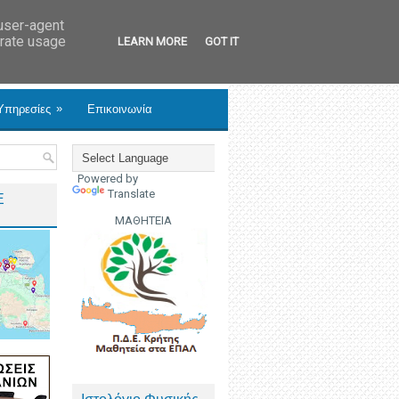
 user-agent
erate usage
LEARN MORE
GOT IT
»
Υπηρεσίες
Επικοινωνία
Powered by
Translate
Ε
ΜΑΘΗΤΕΙΑ