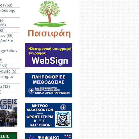
ς
(768)
αίδευσης
ιο
(56)
83)
έων
(36)
μβούλια
 σχολείων
7)
369)
ραφές
(5)
ιστήριο
α
(12)
)