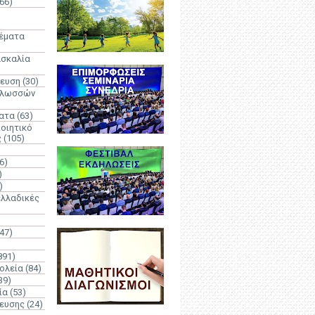
66)
)
Θέματα
ασκαλία
δευση
(30)
γλωσσών
ατα
(63)
οιητικό
ς
(105)
6)
)
)
λλαδικές
(47)
891)
ολεία
(84)
39)
ία
(53)
δευσης
(24)