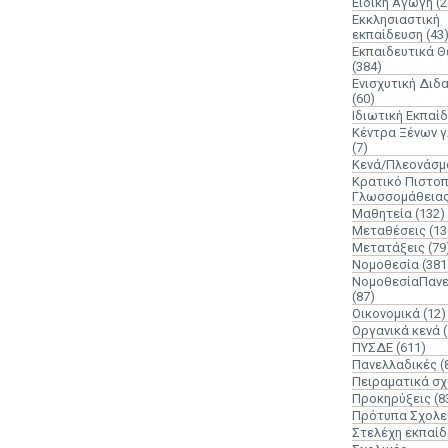
Ειδική Αγωγή
(2
Εκκλησιαστική
εκπαίδευση
(43
Εκπαιδευτικά 
(384)
Ενισχυτική Διδ
(60)
Ιδιωτική Εκπαί
Κέντρα Ξένων 
(7)
Κενά/Πλεονάσμ
Κρατικό Πιστοπ
Γλωσσομάθεια
Μαθητεία
(132)
Μεταθέσεις
(13
Μετατάξεις
(79
Νομοθεσία
(381
ΝομοθεσίαΠανε
(87)
Οικονομικά
(12)
Οργανικά κενά
ΠΥΣΔΕ
(611)
Πανελλαδικές
(
Πειραματικά σχ
Προκηρύξεις
(8
Πρότυπα Σχολε
Στελέχη εκπαί