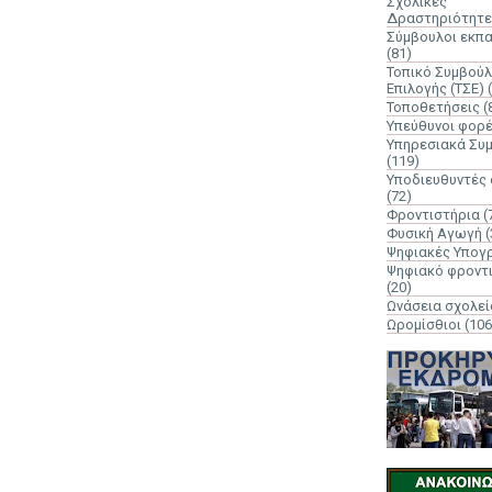
Σχολικές
Δραστηριότητε
Σύμβουλοι εκπ
(81)
Τοπικό Συμβούλ
Επιλογής (ΤΣΕ)
Τοποθετήσεις
(
Υπεύθυνοι φορ
Υπηρεσιακά Συ
(119)
Υποδιευθυντές
(72)
Φροντιστήρια
(
Φυσική Αγωγή
(
Ψηφιακές Υπογ
Ψηφιακό φροντ
(20)
Ωνάσεια σχολεί
Ωρομίσθιοι
(106