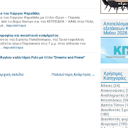
ρα του Γιώργου Ψαραδέλη
α του Γιώργου Ψαραδέλη με τίτλο «Έργο – Γλώσσα :
αι από το Δήμο Χανίων και την ΚΕΠΠΕΔΗΧ – ΚΑΜ, στην Πύλη
Αποτελέσμα
έμπ…
περισσότερα
εξετάσεων 
Μαΐου 2026
γραφίας και εικαστικού κοσμήματος
ματος της Ειρήνης Παπαδόσηφου, της Τριανταφυλλιάς
νιάζεται αύριο Παρασκευή στις 7 μ.μ. στην αίθουσα του
3…
περισσότερα
γγλου καλλιτέχνη Puto με τίτλο "Dreams and Power"
Χρήσιμες
Αρχική σελίδα
Παλαιότερη Ανάρτηση →
Κατηγορίες
Άδειες
(24)
Ανακοινώσεις
(
Αναπληρωτές
(
Αποσπάσεις
(59
Δελτία Τύπου
(
Διευθυντές Σχ
(183)
Διευθυντές φο
Διορισμοί
(195)