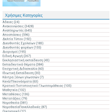
Χρήσιμες Κατηγορίες
Άδειες
(24)
Ανακοινώσεις
(3428)
Αναπληρωτές
(645)
Αποσπάσεις
(596)
Δελτία Τύπου
(192)
Διευθυντές Σχολείων
(183)
Διευθυντές φορέων
(155)
Διορισμοί
(195)
Ειδική Αγωγή
(267)
Εκκλησιαστική εκπαίδευση
(43)
Εκπαιδευτικά Θέματα
(384)
Ενισχυτική Διδασκαλία
(60)
Ιδιωτική Εκπαίδευση
(30)
Κέντρα Ξένων γλωσσών
(7)
Κενά/Πλεονάσματα
(63)
Κρατικό Πιστοποιητικό Γλωσσομάθειας
(105)
Μαθητεία
(132)
Μεταθέσεις
(136)
Μετατάξεις
(79)
Νομοθεσία
(381)
ΝομοθεσίαΠανελλαδικές
(87)
Οικονομικά
(12)