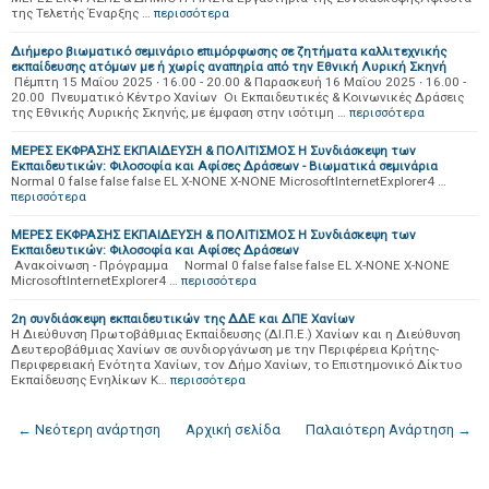
της Τελετής Έναρξης …
περισσότερα
Διήμερο βιωματικό σεμινάριο επιμόρφωσης σε ζητήματα καλλιτεχνικής
εκπαίδευσης ατόμων με ή χωρίς αναπηρία από την Εθνική Λυρική Σκηνή
Πέμπτη 15 Μαΐου 2025 ∙ 16.00 - 20.00 & Παρασκευή 16 Μαΐου 2025 ∙ 16.00 -
20.00 Πνευματικό Κέντρο Χανίων Οι Εκπαιδευτικές & Κοινωνικές Δράσεις
της Εθνικής Λυρικής Σκηνής, με έμφαση στην ισότιμη …
περισσότερα
ΜΕΡΕΣ ΕΚΦΡΑΣΗΣ ΕΚΠΑΙΔΕΥΣΗ & ΠΟΛΙΤΙΣΜΟΣ Η Συνδιάσκεψη των
Εκπαιδευτικών: Φιλοσοφία και Αφίσες Δράσεων - Βιωματικά σεμινάρια
Normal 0 false false false EL X-NONE X-NONE MicrosoftInternetExplorer4 …
περισσότερα
ΜΕΡΕΣ ΕΚΦΡΑΣΗΣ ΕΚΠΑΙΔΕΥΣΗ & ΠΟΛΙΤΙΣΜΟΣ Η Συνδιάσκεψη των
Εκπαιδευτικών: Φιλοσοφία και Αφίσες Δράσεων
Ανακοίνωση - Πρόγραμμα Normal 0 false false false EL X-NONE X-NONE
MicrosoftInternetExplorer4 …
περισσότερα
2η συνδιάσκεψη εκπαιδευτικών της ΔΔΕ και ΔΠΕ Χανίων
Η Διεύθυνση Πρωτοβάθμιας Εκπαίδευσης (ΔΙ.Π.Ε.) Χανίων και η Διεύθυνση
Δευτεροβάθμιας Χανίων σε συνδιοργάνωση με την Περιφέρεια Κρήτης-
Περιφερειακή Ενότητα Χανίων, τον Δήμο Χανίων, το Επιστημονικό Δίκτυο
Εκπαίδευσης Ενηλίκων Κ…
περισσότερα
← Νεότερη ανάρτηση
Αρχική σελίδα
Παλαιότερη Ανάρτηση →