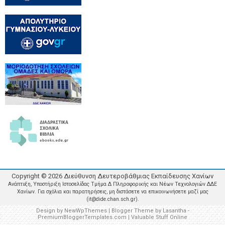
Copyright ©
2026
Διεύθυνση Δευτεροβάθμιας Εκπαίδευσης Χανίων
Ανάπτυξη, Υποστήριξη Ιστοσελίδας Τμήμα Δ Πληροφορικής και Νέων Τεχνολογιών ΔΔΕ
Χανίων. Για σχόλια και παρατηρήσεις, μη διστάσετε να επικοινωνήσετε μαζί μας
(it@dide.chan.sch.gr).
Design by
NewWpThemes
| Blogger Theme by
Lasantha
-
PremiumBloggerTemplates.com
|
Valuable Stuff Online