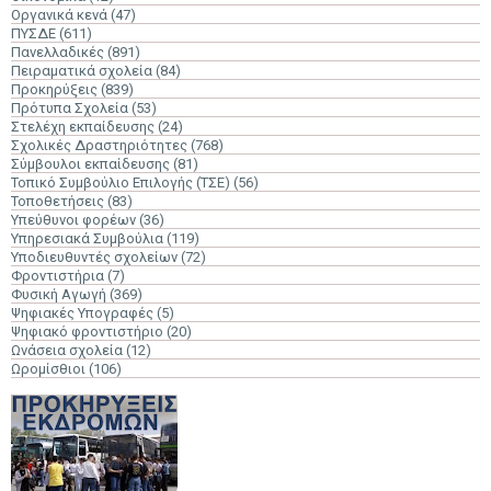
Οργανικά κενά
(47)
ΠΥΣΔΕ
(611)
Πανελλαδικές
(891)
Πειραματικά σχολεία
(84)
Προκηρύξεις
(839)
Πρότυπα Σχολεία
(53)
Στελέχη εκπαίδευσης
(24)
Σχολικές Δραστηριότητες
(768)
Σύμβουλοι εκπαίδευσης
(81)
Τοπικό Συμβούλιο Επιλογής (ΤΣΕ)
(56)
Τοποθετήσεις
(83)
Υπεύθυνοι φορέων
(36)
Υπηρεσιακά Συμβούλια
(119)
Υποδιευθυντές σχολείων
(72)
Φροντιστήρια
(7)
Φυσική Αγωγή
(369)
Ψηφιακές Υπογραφές
(5)
Ψηφιακό φροντιστήριο
(20)
Ωνάσεια σχολεία
(12)
Ωρομίσθιοι
(106)