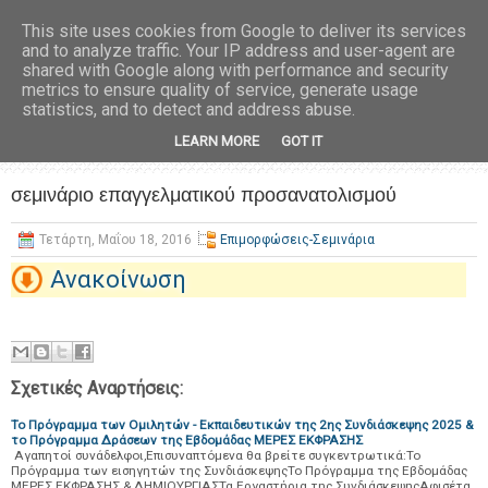
This site uses cookies from Google to deliver its services
and to analyze traffic. Your IP address and user-agent are
shared with Google along with performance and security
metrics to ensure quality of service, generate usage
statistics, and to detect and address abuse.
LEARN MORE
GOT IT
σεμινάριο επαγγελματικού προσανατολισμού
Τετάρτη, Μαΐου 18, 2016
Επιμορφώσεις-Σεμινάρια
Ανακοίνωση
Σχετικές Αναρτήσεις:
Το Πρόγραμμα των Ομιλητών - Εκπαιδευτικών της 2ης Συνδιάσκεψης 2025 &
το Πρόγραμμα Δράσεων της Εβδομάδας ΜΕΡΕΣ ΕΚΦΡΑΣΗΣ
Αγαπητοί συνάδελφοι,Επισυναπτόμενα θα βρείτε συγκεντρωτικά:Το
Πρόγραμμα των εισηγητών της ΣυνδιάσκεψηςΤο Πρόγραμμα της Εβδομάδας
ΜΕΡΕΣ ΕΚΦΡΑΣΗΣ & ΔΗΜΙΟΥΡΓΙΑΣΤα Εργαστήρια της ΣυνδιάσκεψηςΑφισέτα