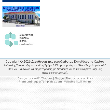
Copyright ©
2026
Διεύθυνση Δευτεροβάθμιας Εκπαίδευσης Χανίων
Ανάπτυξη, Υποστήριξη Ιστοσελίδας Τμήμα Δ Πληροφορικής και Νέων Τεχνολογιών ΔΔΕ
Χανίων. Για σχόλια και παρατηρήσεις, μη διστάσετε να επικοινωνήσετε μαζί μας
(it@dide.chan.sch.gr).
Design by
NewWpThemes
| Blogger Theme by
Lasantha
-
PremiumBloggerTemplates.com
|
Valuable Stuff Online