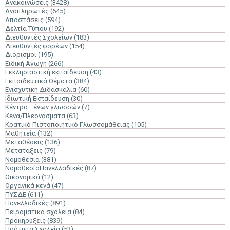
Ανακοινώσεις
(3428)
Αναπληρωτές
(645)
Αποσπάσεις
(594)
Δελτία Τύπου
(192)
Διευθυντές Σχολείων
(183)
Διευθυντές φορέων
(154)
Διορισμοί
(195)
Ειδική Αγωγή
(266)
Εκκλησιαστική εκπαίδευση
(43)
Εκπαιδευτικά Θέματα
(384)
Ενισχυτική Διδασκαλία
(60)
Ιδιωτική Εκπαίδευση
(30)
Κέντρα Ξένων γλωσσών
(7)
Κενά/Πλεονάσματα
(63)
Κρατικό Πιστοποιητικό Γλωσσομάθειας
(105)
Μαθητεία
(132)
Μεταθέσεις
(136)
Μετατάξεις
(79)
Νομοθεσία
(381)
ΝομοθεσίαΠανελλαδικές
(87)
Οικονομικά
(12)
Οργανικά κενά
(47)
ΠΥΣΔΕ
(611)
Πανελλαδικές
(891)
Πειραματικά σχολεία
(84)
Προκηρύξεις
(839)
Πρότυπα Σχολεία
(53)