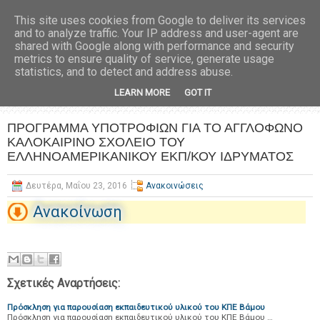
This site uses cookies from Google to deliver its services
and to analyze traffic. Your IP address and user-agent are
shared with Google along with performance and security
metrics to ensure quality of service, generate usage
statistics, and to detect and address abuse.
LEARN MORE
GOT IT
ΠΡΟΓΡΑΜΜΑ ΥΠΟΤΡΟΦΙΩΝ ΓΙΑ ΤΟ ΑΓΓΛΟΦΩΝΟ
ΚΑΛΟΚΑΙΡΙΝΟ ΣΧΟΛΕΙΟ ΤΟΥ
ΕΛΛΗΝΟΑΜΕΡΙΚΑΝΙΚΟΥ ΕΚΠ/ΚΟΥ ΙΔΡΥΜΑΤΟΣ
Δευτέρα, Μαΐου 23, 2016
Ανακοινώσεις
Ανακοίνωση
Σχετικές Αναρτήσεις:
Πρόσκληση για παρουσίαση εκπαιδευτικού υλικού του ΚΠΕ Βάμου
Πρόσκληση για παρουσίαση εκπαιδευτικού υλικού του ΚΠΕ Βάμου …