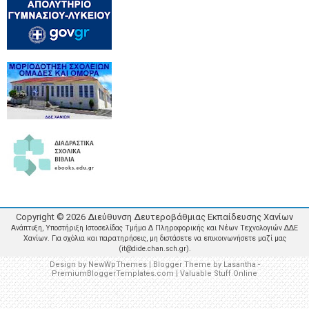
Copyright ©
2026
Διεύθυνση Δευτεροβάθμιας Εκπαίδευσης Χανίων
Ανάπτυξη, Υποστήριξη Ιστοσελίδας Τμήμα Δ Πληροφορικής και Νέων Τεχνολογιών ΔΔΕ
Χανίων. Για σχόλια και παρατηρήσεις, μη διστάσετε να επικοινωνήσετε μαζί μας
(it@dide.chan.sch.gr).
Design by
NewWpThemes
| Blogger Theme by
Lasantha
-
PremiumBloggerTemplates.com
|
Valuable Stuff Online