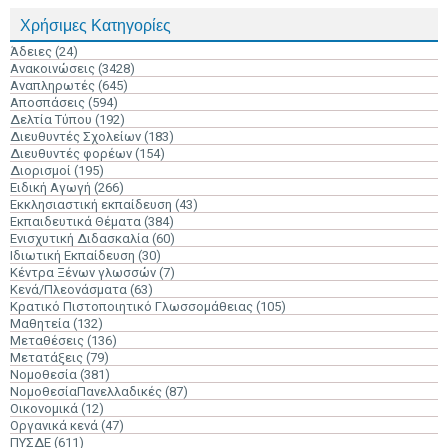
Χρήσιμες Κατηγορίες
Άδειες
(24)
Ανακοινώσεις
(3428)
Αναπληρωτές
(645)
Αποσπάσεις
(594)
Δελτία Τύπου
(192)
Διευθυντές Σχολείων
(183)
Διευθυντές φορέων
(154)
Διορισμοί
(195)
Ειδική Αγωγή
(266)
Εκκλησιαστική εκπαίδευση
(43)
Εκπαιδευτικά Θέματα
(384)
Ενισχυτική Διδασκαλία
(60)
Ιδιωτική Εκπαίδευση
(30)
Κέντρα Ξένων γλωσσών
(7)
Κενά/Πλεονάσματα
(63)
Κρατικό Πιστοποιητικό Γλωσσομάθειας
(105)
Μαθητεία
(132)
Μεταθέσεις
(136)
Μετατάξεις
(79)
Νομοθεσία
(381)
ΝομοθεσίαΠανελλαδικές
(87)
Οικονομικά
(12)
Οργανικά κενά
(47)
ΠΥΣΔΕ
(611)