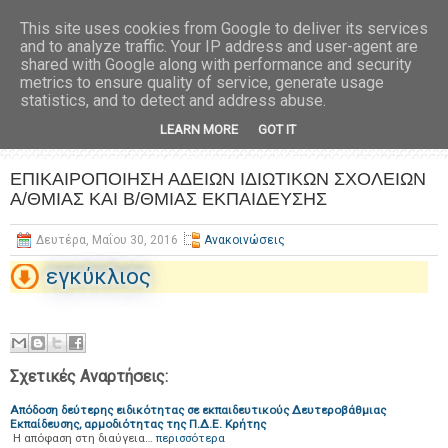
This site uses cookies from Google to deliver its services
and to analyze traffic. Your IP address and user-agent are
shared with Google along with performance and security
metrics to ensure quality of service, generate usage
statistics, and to detect and address abuse.
LEARN MORE
GOT IT
ΕΠΙΚΑΙΡΟΠΟΙΗΣΗ ΑΔΕΙΩΝ ΙΔΙΩΤΙΚΩΝ ΣΧΟΛΕΙΩΝ
Α/ΘΜΙΑΣ ΚΑΙ Β/ΘΜΙΑΣ ΕΚΠΑΙΔΕΥΣΗΣ
Δευτέρα, Μαΐου 30, 2016
Ανακοινώσεις
εγκύκλιος
Σχετικές Αναρτήσεις:
Απόδοση δεύτερης ειδικότητας σε εκπαιδευτικούς Δευτεροβάθμιας
Εκπαίδευσης, αρμοδιότητας της Π.Δ.Ε. Κρήτης
Η απόφαση στη διαύγεια…
περισσότερα