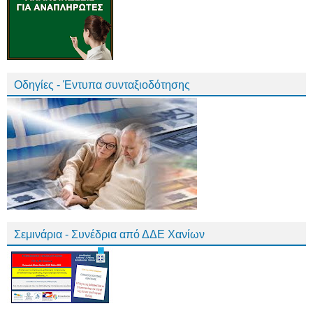
Οδηγίες - Έντυπα συνταξιοδότησης
Σεμινάρια - Συνέδρια από ΔΔΕ Χανίων