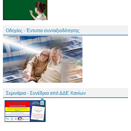
Οδηγίες - Έντυπα συνταξιοδότησης
Σεμινάρια - Συνέδρια από ΔΔΕ Χανίων