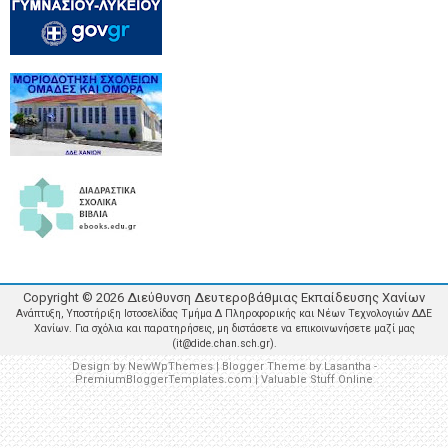
Copyright ©
2026
Διεύθυνση Δευτεροβάθμιας Εκπαίδευσης Χανίων
Ανάπτυξη, Υποστήριξη Ιστοσελίδας Τμήμα Δ Πληροφορικής και Νέων Τεχνολογιών ΔΔΕ
Χανίων. Για σχόλια και παρατηρήσεις, μη διστάσετε να επικοινωνήσετε μαζί μας
(it@dide.chan.sch.gr).
Design by
NewWpThemes
| Blogger Theme by
Lasantha
-
PremiumBloggerTemplates.com
|
Valuable Stuff Online