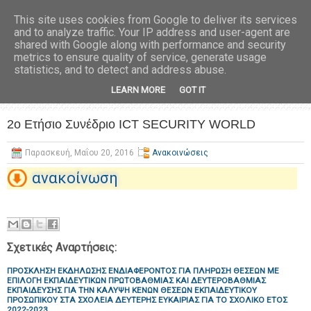
This site uses cookies from Google to deliver its services
and to analyze traffic. Your IP address and user-agent are
shared with Google along with performance and security
metrics to ensure quality of service, generate usage
statistics, and to detect and address abuse.
LEARN MORE
GOT IT
2ο Ετήσιο Συνέδριο ICT SECURITY WORLD
Παρασκευή, Μαΐου 20, 2016
Ανακοινώσεις
ανακοίνωση
Σχετικές Αναρτήσεις:
ΠΡΟΣΚΛΗΣΗ ΕΚΔΗΛΩΣΗΣ ΕΝΔΙΑΦΕΡΟΝΤΟΣ ΓΙΑ ΠΛΗΡΩΣΗ ΘΕΣΕΩΝ ΜΕ
ΕΠΙΛΟΓΗ ΕΚΠΑΙΔΕΥΤΙΚΩΝ ΠΡΩΤΟΒΑΘΜΙΑΣ ΚΑΙ ΔΕΥΤΕΡΟΒΑΘΜΙΑΣ
ΕΚΠΑΙΔΕΥΣΗΣ ΓΙΑ ΤΗΝ ΚΑΛΥΨΗ ΚΕΝΩΝ ΘΕΣΕΩΝ ΕΚΠΑΙΔΕΥΤΙΚΟΥ
ΠΡΟΣΩΠΙΚΟΥ ΣΤΑ ΣΧΟΛΕΙΑ ΔΕΥΤΕΡΗΣ ΕΥΚΑΙΡΙΑΣ ΓΙΑ ΤΟ ΣΧΟΛΙΚΟ ΕΤΟΣ
2022-2023