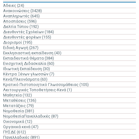
Άδειες
(24)
Ανακοινώσεις
(3428)
Αναπληρωτές
(645)
Αποσπάσεις
(596)
Δελτία Τύπου
(192)
Διευθυντές Σχολείων
(184)
Διευθυντές φορέων
(155)
Διορισμοί
(195)
Ειδική Αγωγή
(267)
Εκκλησιαστική εκπαίδευση
(43)
Εκπαιδευτικά Θέματα
(384)
Ενισχυτική Διδασκαλία
(60)
Ιδιωτική Εκπαίδευση
(30)
Κέντρα Ξένων γλωσσών
(7)
Κενά/Πλεονάσματα
(63)
Κρατικό Πιστοποιητικό Γλωσσομάθειας
(105)
Λειτουργικές Τοποθετήσεις-Κενά
(1)
Μαθητεία
(132)
Μεταθέσεις
(136)
Μετατάξεις
(79)
Νομοθεσία
(381)
ΝομοθεσίαΠανελλαδικές
(87)
Οικονομικά
(12)
Οργανικά κενά
(47)
ΠΥΣΔΕ
(612)
Πανελλαδικές
(891)