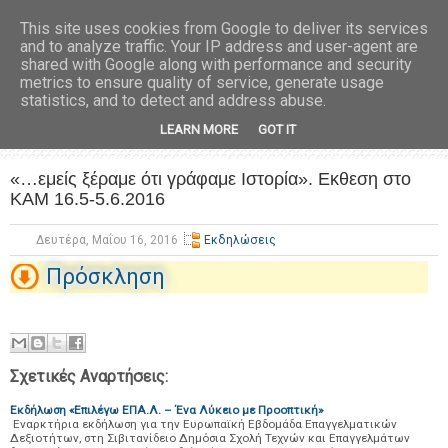
This site uses cookies from Google to deliver its services
and to analyze traffic. Your IP address and user-agent are
shared with Google along with performance and security
metrics to ensure quality of service, generate usage
statistics, and to detect and address abuse.
LEARN MORE
GOT IT
«…εμείς ξέραμε ότι γράφαμε Ιστορία». Εκθεση στο
ΚΑΜ 16.5-5.6.2016
Δευτέρα, Μαΐου 16, 2016
Εκδηλώσεις
Πρόσκληση
Σχετικές Αναρτήσεις:
Εκδήλωση «Επιλέγω ΕΠΑ.Λ. – Ένα Λύκειο με Προοπτική»
Εναρκτήρια εκδήλωση για την Ευρωπαϊκή Εβδομάδα Επαγγελματικών
Δεξιοτήτων, στη Σιβιτανίδειο Δημόσια Σχολή Τεχνών και Επαγγελμάτων