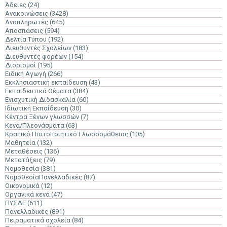
Άδειες
(24)
Ανακοινώσεις
(3428)
Αναπληρωτές
(645)
Αποσπάσεις
(594)
Δελτία Τύπου
(192)
Διευθυντές Σχολείων
(183)
Διευθυντές φορέων
(154)
Διορισμοί
(195)
Ειδική Αγωγή
(266)
Εκκλησιαστική εκπαίδευση
(43)
Εκπαιδευτικά Θέματα
(384)
Ενισχυτική Διδασκαλία
(60)
Ιδιωτική Εκπαίδευση
(30)
Κέντρα Ξένων γλωσσών
(7)
Κενά/Πλεονάσματα
(63)
Κρατικό Πιστοποιητικό Γλωσσομάθειας
(105)
Μαθητεία
(132)
Μεταθέσεις
(136)
Μετατάξεις
(79)
Νομοθεσία
(381)
ΝομοθεσίαΠανελλαδικές
(87)
Οικονομικά
(12)
Οργανικά κενά
(47)
ΠΥΣΔΕ
(611)
Πανελλαδικές
(891)
Πειραματικά σχολεία
(84)