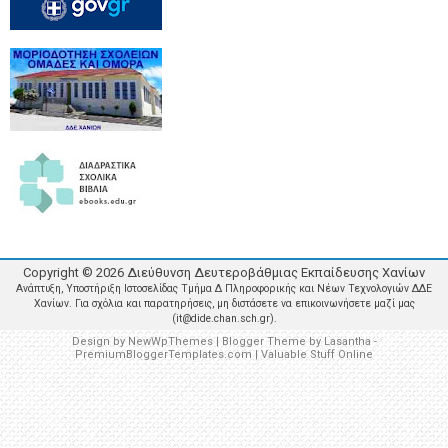
Copyright ©
2026
Διεύθυνση Δευτεροβάθμιας Εκπαίδευσης Χανίων
Ανάπτυξη, Υποστήριξη Ιστοσελίδας Τμήμα Δ Πληροφορικής και Νέων Τεχνολογιών ΔΔΕ
Χανίων. Για σχόλια και παρατηρήσεις, μη διστάσετε να επικοινωνήσετε μαζί μας
(it@dide.chan.sch.gr).
Design by
NewWpThemes
| Blogger Theme by
Lasantha
-
PremiumBloggerTemplates.com
|
Valuable Stuff Online