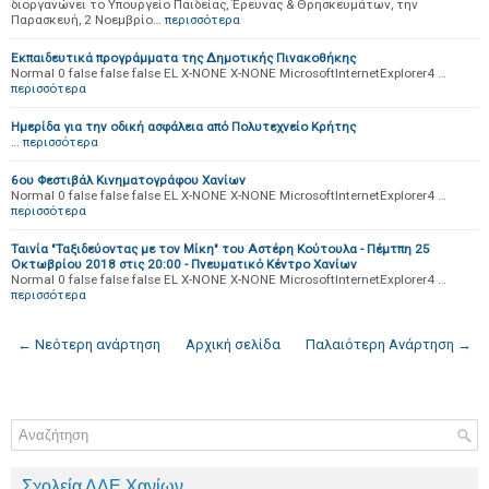
διοργανώνει το Υπουργείο Παιδείας, Έρευνας & Θρησκευμάτων, την
Παρασκευή, 2 Νοεμβρίο…
περισσότερα
Εκπαιδευτικά προγράμματα της Δημοτικής Πινακοθήκης
Normal 0 false false false EL X-NONE X-NONE MicrosoftInternetExplorer4 …
περισσότερα
Ημερίδα για την οδική ασφάλεια από Πολυτεχνείο Κρήτης
…
περισσότερα
6ου Φεστιβάλ Κινηματογράφου Χανίων
Normal 0 false false false EL X-NONE X-NONE MicrosoftInternetExplorer4 …
περισσότερα
Ταινία "Ταξιδεύοντας με τον Μίκη" του Αστέρη Κούτουλα - Πέμτπη 25
Οκτωβρίου 2018 στις 20:00 - Πνευματικό Κέντρο Χανίων
Normal 0 false false false EL X-NONE X-NONE MicrosoftInternetExplorer4 …
περισσότερα
← Νεότερη ανάρτηση
Αρχική σελίδα
Παλαιότερη Ανάρτηση →
Σχολεία ΔΔΕ Χανίων