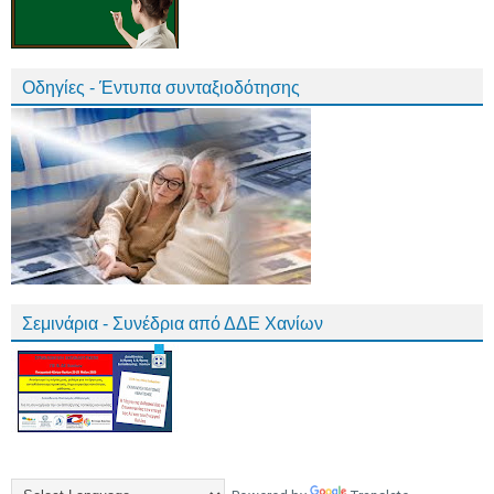
Οδηγίες - Έντυπα συνταξιοδότησης
Σεμινάρια - Συνέδρια από ΔΔΕ Χανίων