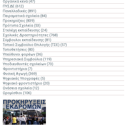
Οργανικά κενά
(47)
ΠΥΣΔΕ
(612)
Πανελλαδικές
(891)
Πειραματικά σχολεία
(84)
Προκηρύξεις
(839)
Πρότυπα Σχολεία
(53)
Στελέχη εκπαίδευσης
(24)
Σχολικές Δραστηριότητες
(768)
Σύμβουλοι εκπαίδευσης
(81)
Τοπικό Συμβούλιο Επιλογής (ΤΣΕ)
(57)
Τοποθετήσεις
(83)
Υπεύθυνοι φορέων
(36)
Υπηρεσιακά Συμβούλια
(119)
Υποδιευθυντές σχολείων
(73)
Φροντιστήρια
(7)
Φυσική Αγωγή
(369)
Ψηφιακές Υπογραφές
(5)
Ψηφιακό φροντιστήριο
(20)
Ωνάσεια σχολεία
(12)
Ωρομίσθιοι
(106)