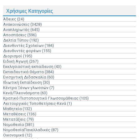
Χρήσιμες Κατηγορίες
Άδειες
(24)
Ανακοινώσεις
(3428)
Αναπληρωτές
(645)
Αποσπάσεις
(596)
Δελτία Τύπου
(192)
Διευθυντές Σχολείων
(184)
Διευθυντές φορέων
(155)
Διορισμοί
(195)
Ειδική Αγωγή
(267)
Εκκλησιαστική εκπαίδευση
(43)
Εκπαιδευτικά Θέματα
(384)
Ενισχυτική Διδασκαλία
(60)
Ιδιωτική Εκπαίδευση
(30)
Κέντρα Ξένων γλωσσών
(7)
Κενά/Πλεονάσματα
(63)
Κρατικό Πιστοποιητικό Γλωσσομάθειας
(105)
Λειτουργικές Τοποθετήσεις-Κενά
(1)
Μαθητεία
(132)
Μεταθέσεις
(136)
Μετατάξεις
(79)
Νομοθεσία
(381)
ΝομοθεσίαΠανελλαδικές
(87)
Οικονομικά
(12)