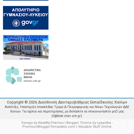
Copyright ©
2026
Διεύθυνση Δευτεροβάθμιας Εκπαίδευσης Χανίων
Ανάπτυξη, Υποστήριξη Ιστοσελίδας Τμήμα Δ Πληροφορικής και Νέων Τεχνολογιών ΔΔΕ
Χανίων. Για σχόλια και παρατηρήσεις, μη διστάσετε να επικοινωνήσετε μαζί μας
(it@dide.chan.sch.gr).
Design by
NewWpThemes
| Blogger Theme by
Lasantha
-
PremiumBloggerTemplates.com
|
Valuable Stuff Online