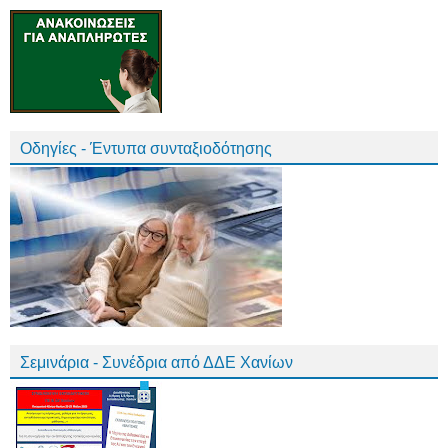
Οδηγίες - Έντυπα συνταξιοδότησης
Σεμινάρια - Συνέδρια από ΔΔΕ Χανίων